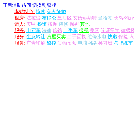
开启辅助访问
切换到窄版
本站特色:
搭伙
交友征婚
租房:
法拉盛
布碌仑
皇后区
艾姆赫斯特
曼哈顿
长岛&新
请人:
美甲
餐馆
按摩
装修
保姆
其他
服务:
电召车
法律
旅馆
二手车
报税
美容
签证留学
律师
服务:
生意转让
房屋买卖
二手置换
维修水电
快递
保险
入
服务:
广告印刷
监控
失物招领
电脑网络
补习班
考牌练车