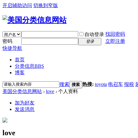
开启辅助访问
切换到窄版
找回密码
自动登录
密码
立即注册
登录
快捷导航
首页
分类信息
BBS
博客
搜索
热搜:
toyota
电召车
报税
搜索
美国分类信息网站
›
love
›
个人资料
加为好友
发送消息
love