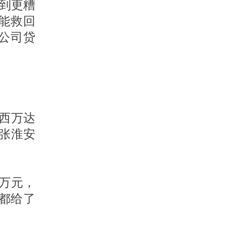
到更糟
能救回
公司贷
西万达
张淮安
万元，
都给了