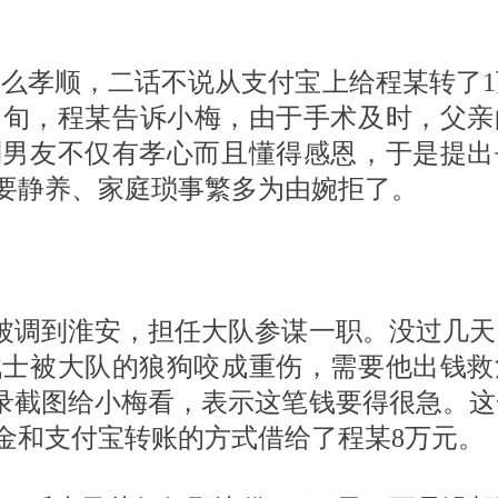
么孝顺，二话不说从支付宝上给程某转了1
中旬，程某告诉小梅，由于手术及时，父亲
到男友不仅有孝心而且懂得感恩，于是提出
要静养、家庭琐事繁多为由婉拒了。
他被调到淮安，担任大队参谋一职。没过几
战士被大队的狼狗咬成重伤，需要他出钱救
记录截图给小梅看，表示这笔钱要得很急。这
金和支付宝转账的方式借给了程某8万元。