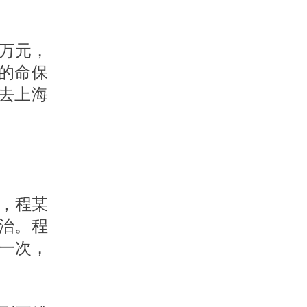
万元，
的命保
去上海
天，程某
治。程
一次，