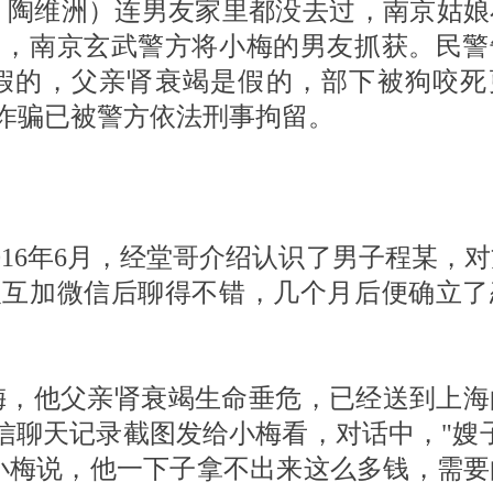
者 陶维洲）连男友家里都没去过，南京姑
日，南京玄武警方将小梅的男友抓获。民警
假的，父亲肾衰竭是假的，部下被狗咬死
诈骗已被警方依法刑事拘留。
016年6月，经堂哥介绍认识了男子程某，
人互加微信后聊得不错，几个月后便确立了
小梅，他父亲肾衰竭生命垂危，已经送到上
信聊天记录截图发给小梅看，对话中，"嫂
小梅说，他一下子拿不出来这么多钱，需要