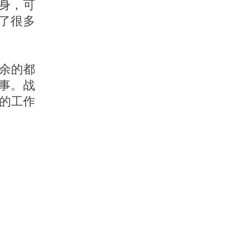
身，可
了很多
其余的都
事。战
他的工作