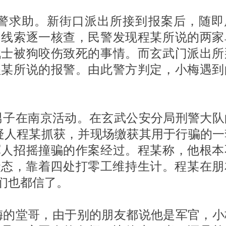
警求助。新街口派出所接到报案后，随即
的线索逐一核查，民警发现程某所说的两家
战士被狗咬伤致死的事情。而玄武门派出所
程某所说的报警。由此警方判定，小梅遇到
男子在南京活动。在玄武公安分局刑警大队
嫌疑人程某抓获，并现场缴获其用于行骗的一
军人招摇撞骗的作案经过。程某称，他根本
业状态，靠着四处打零工维持生计。程某在朋
们也都信了。
小梅的堂哥，由于别的朋友都说他是军官，