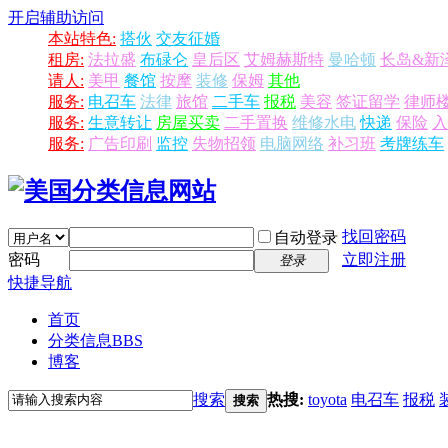
开启辅助访问
本站特色:
搭伙
交友征婚
租房:
法拉盛
布碌仑
皇后区
艾姆赫斯特
曼哈顿
长岛&新
请人:
美甲
餐馆
按摩
装修
保姆
其他
服务:
电召车
法律
旅馆
二手车
报税
美容
签证留学
律师
服务:
生意转让
房屋买卖
二手置换
维修水电
快递
保险
入
服务:
广告印刷
监控
失物招领
电脑网络
补习班
考牌练车
找回密码
自动登录
密码
立即注册
登录
快捷导航
首页
分类信息
BBS
博客
搜索
热搜:
toyota
电召车
报税
搜索