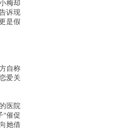
娘小梅却
告诉现
更是假
对方自称
恋爱关
海的医院
子"催促
向她借