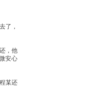
去了，
没还，他
微安心
程某还