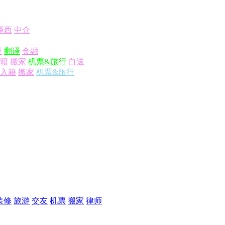
泽西
中介
楼
翻译
金融
籍
搬家
机票&旅行
白送
入籍
搬家
机票&旅行
装修
旅游
交友
机票
搬家
律师