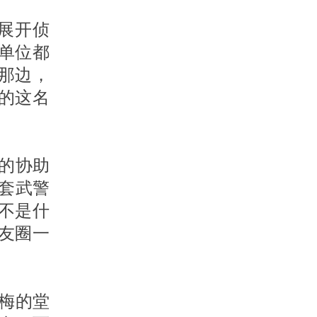
展开侦
单位都
那边，
的这名
的协助
套武警
不是什
友圈一
小梅的堂