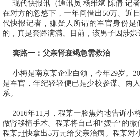
现代快报讯（通讯员 杨维斌 陈倩 记
在对方的忽悠下，一年间借出50万。近
代快报记者，嫌疑人所谓的军官身份是
的，真是套路满满。目前，该男子因涉嫌
套路一：父亲肾衰竭急需救治
小梅是南京某企业白领，今年29岁。2
是军官，年纪轻轻便已是少校参谋。两
系。
2016年11月，程某一脸焦灼地告诉
做肾移植手术。程某将自己和"嫂子"的微
程某赶快拿出5万元给父亲治病。程某对