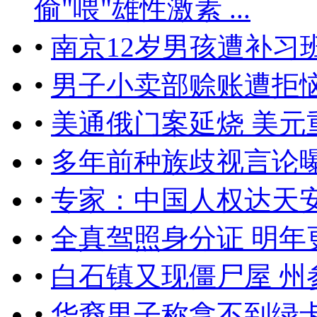
偷"喂"雄性激素 ...
•
南京12岁男孩遭补习
•
男子小卖部赊账遭拒恼
•
美通俄门案延烧 美元
•
多年前种族歧视言论
•
专家：中国人权达天
•
全真驾照身分证 明年
•
白石镇又现僵尸屋 州
•
华裔男子称拿不到绿