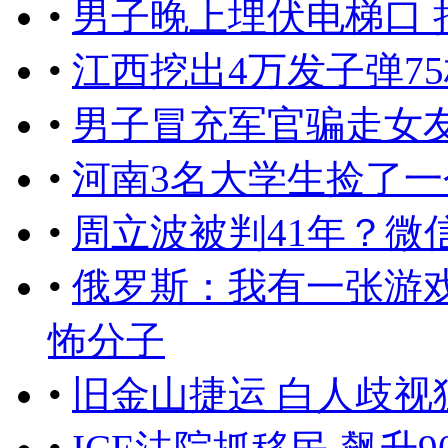
•
男子晚上埋伏电梯口
•
江西挖出4万发子弹7
•
男子冒充军官骗走女友
•
河南3名大学生捡了一
•
周立波被判41年？微
•
俄罗斯：我有一张游
怖分子
•
旧金山捷运 白人歧视