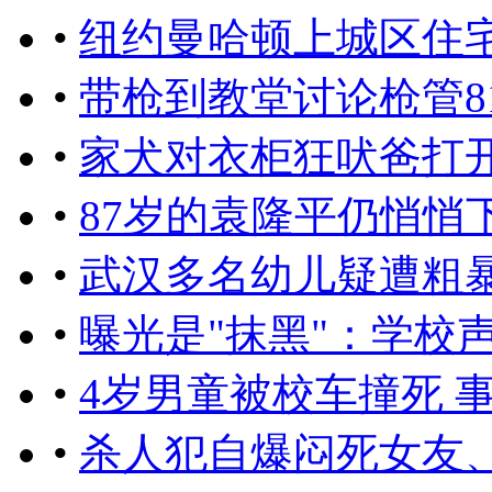
•
纽约曼哈顿上城区住
•
带枪到教堂讨论枪管8
•
家犬对衣柜狂吠爸打
•
87岁的袁隆平仍悄悄
•
武汉多名幼儿疑遭粗
•
曝光是"抹黑"：学校
•
4岁男童被校车撞死 
•
杀人犯自爆闷死女友