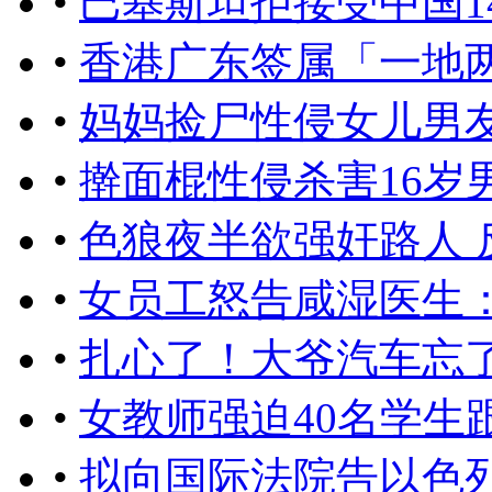
•
巴基斯坦拒接受中国1
•
香港广东签属「一地
•
妈妈捡尸性侵女儿男
•
​擀面棍性侵杀害16岁
•
色狼夜半欲强奸路人 
•
女员工怒告咸湿医生
•
扎心了！大爷汽车忘了停
•
女教师强迫40名学生
•
拟向国际法院告以色