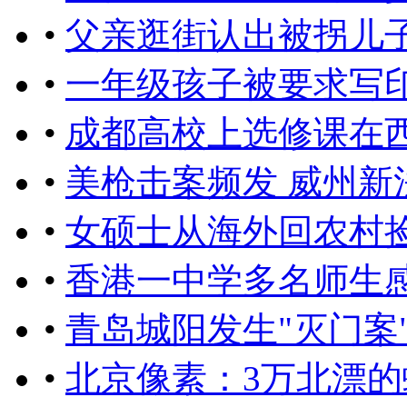
•
父亲逛街认出被拐儿子
•
一年级孩子被要求写
•
成都高校上选修课在
•
美枪击案频发 威州
•
女硕士从海外回农村
•
香港一中学多名师生
•
青岛城阳发生"灭门案
•
北京像素：3万北漂