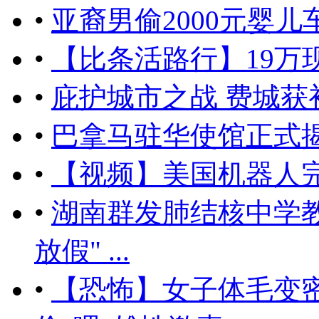
•
亚裔男偷2000元婴儿
•
【比条活路行】19万
•
庇护城市之战 费城获
•
巴拿马驻华使馆正式揭
•
【视频】美国机器人
•
湖南群发肺结核中学教
放假" ...
•
【恐怖】女子体毛变