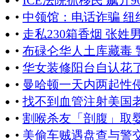
•
ICE法院抓移民 飙升9
•
中领馆：电话诈骗 纽
•
走私230箱香烟 张姓
•
布碌仑华人土库藏毒 
•
华女装修阳台自认花
•
曼哈顿一天内两起性
•
找不到血管注射美国
•
割喉杀友「剖腹」取婴
•
美偷车贼遇盘查与警