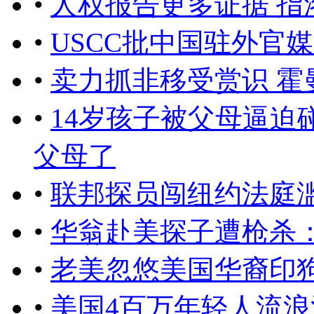
•
人权报告更多证据 指
•
USCC批中国驻外官
•
卖力抓非移受赏识 霍
•
14岁孩子被父母逼迫碰
父母了
•
联邦探员闯纽约法庭滥
•
华翁赴美探子遭枪杀：
•
老美忽悠美国华裔印
•
美国4百万年轻人流