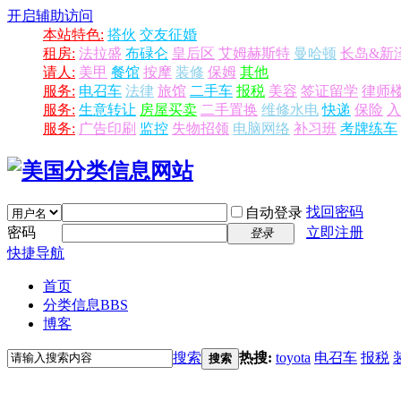
开启辅助访问
本站特色:
搭伙
交友征婚
租房:
法拉盛
布碌仑
皇后区
艾姆赫斯特
曼哈顿
长岛&新
请人:
美甲
餐馆
按摩
装修
保姆
其他
服务:
电召车
法律
旅馆
二手车
报税
美容
签证留学
律师
服务:
生意转让
房屋买卖
二手置换
维修水电
快递
保险
入
服务:
广告印刷
监控
失物招领
电脑网络
补习班
考牌练车
找回密码
自动登录
密码
立即注册
登录
快捷导航
首页
分类信息
BBS
博客
搜索
热搜:
toyota
电召车
报税
搜索