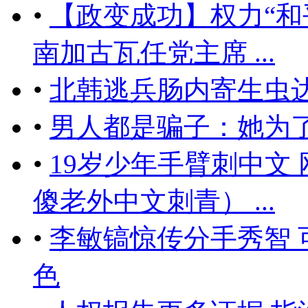
•
【政变成功】权力“和平
南加古瓦任党主席 ...
•
北韩逃兵肠内寄生虫达
•
男人都是骗子：她为
•
19岁少年手臂刺中文
傻老外中文刺青） ...
•
李敏镐惊传分手秀智
色