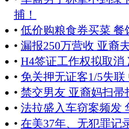
捕！
•
低价购粮食券买菜 餐
•
漏报250万营收 亚裔
•
H4签证工作权拟取消
•
免关押无证客1/5失联
•
禁交男友 亚裔妈扫帚
•
法拉盛入车窃案频发 
•
在美37年、无犯罪记