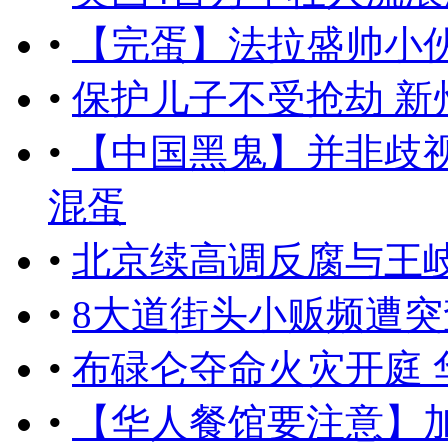
•
【完蛋】法拉盛帅小
•
保护儿子不受抢劫 新
•
【中国黑鬼】并非歧
混蛋
•
北京续高调反腐与王岐
•
8大道街头小贩频遭突
•
布碌仑夺命火灾开庭 
•
【华人餐馆要注意】加