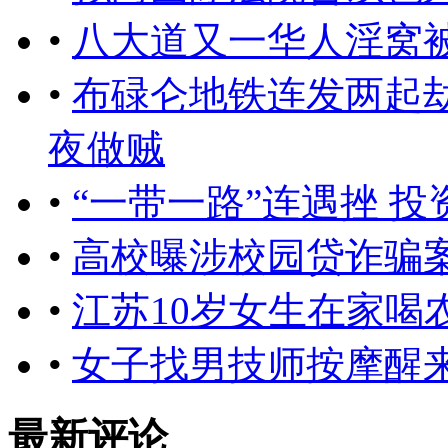
•
八大道又一华人淫窝
•
布碌仑地铁连发两起劫
夜做贼
•
“一带一路”连遇挫 
•
高校曝涉校园贷诈骗
•
江苏10岁女生在家喝
•
女子找男技师按摩醒
最新评论