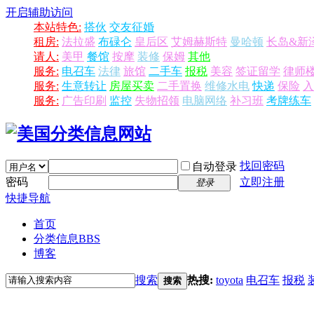
开启辅助访问
本站特色:
搭伙
交友征婚
租房:
法拉盛
布碌仑
皇后区
艾姆赫斯特
曼哈顿
长岛&新
请人:
美甲
餐馆
按摩
装修
保姆
其他
服务:
电召车
法律
旅馆
二手车
报税
美容
签证留学
律师
服务:
生意转让
房屋买卖
二手置换
维修水电
快递
保险
入
服务:
广告印刷
监控
失物招领
电脑网络
补习班
考牌练车
找回密码
自动登录
密码
立即注册
登录
快捷导航
首页
分类信息
BBS
博客
搜索
热搜:
toyota
电召车
报税
搜索