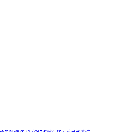
长岛黑帮MS-13中267名非法移民成员被逮捕