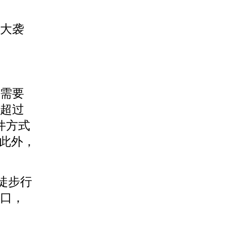
大袭
需要
超过
件方式
。此外，
徒步行
门口，