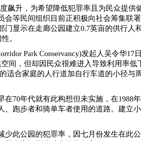
程度飙升，为希望降低犯罪率且为民众提供
员会等民间组织目前正积极向社会筹集联署
门显示在走廊公园建立0.7英亩的供行人
迫切性。
or Park Conservancy)发起人吴令华17
然空间，但却因民众很难进入导致利用率低
亩的适合家庭的人行道加自行车道的小径与
。
70年代就有此构想但未实施，在1988
人、跑步者和骑单车者使用的道路。建立小
少此公园的犯罪率，因七月份发生在此公