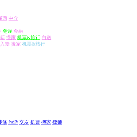
泽西
中介
楼
翻译
金融
籍
搬家
机票&旅行
白送
入籍
搬家
机票&旅行
装修
旅游
交友
机票
搬家
律师