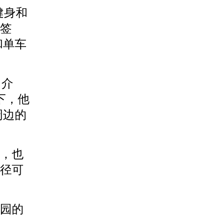
健身和
签
和单车
日介
下，他
周边的
年，也
径可
园的