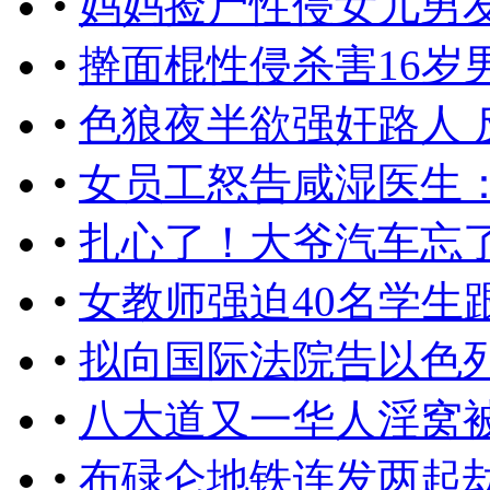
•
妈妈捡尸性侵女儿男
•
​擀面棍性侵杀害16岁
•
色狼夜半欲强奸路人 
•
女员工怒告咸湿医生
•
扎心了！大爷汽车忘了停
•
女教师强迫40名学生
•
拟向国际法院告以色
•
八大道又一华人淫窝
•
布碌仑地铁连发两起劫