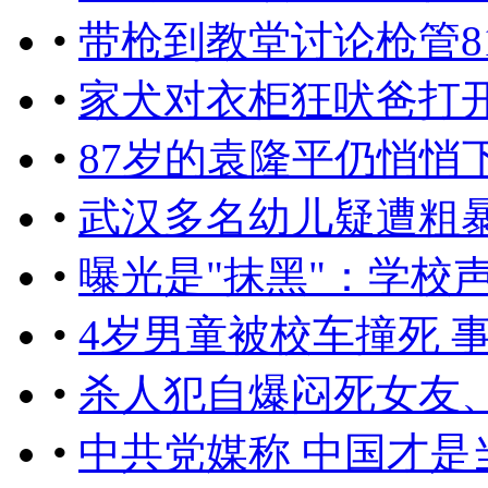
•
带枪到教堂讨论枪管8
•
家犬对衣柜狂吠爸打
•
87岁的袁隆平仍悄悄
•
武汉多名幼儿疑遭粗
•
曝光是"抹黑"：学校
•
4岁男童被校车撞死 
•
杀人犯自爆闷死女友
•
中共党媒称 中国才