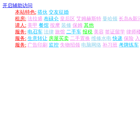
开启辅助访问
本站特色:
搭伙
交友征婚
租房:
法拉盛
布碌仑
皇后区
艾姆赫斯特
曼哈顿
长岛&新
请人:
美甲
餐馆
按摩
装修
保姆
其他
服务:
电召车
法律
旅馆
二手车
报税
美容
签证留学
律师
服务:
生意转让
房屋买卖
二手置换
维修水电
快递
保险
入
服务:
广告印刷
监控
失物招领
电脑网络
补习班
考牌练车