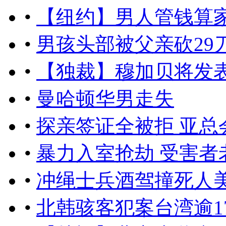
•
【纽约】男人管钱算
•
男孩头部被父亲砍29刀
•
【独裁】穆加贝将发
•
曼哈顿华男走失
•
探亲签证全被拒 亚总
•
暴力入室抢劫 受害者
•
冲绳士兵酒驾撞死人
•
北韩骇客犯案台湾逾17