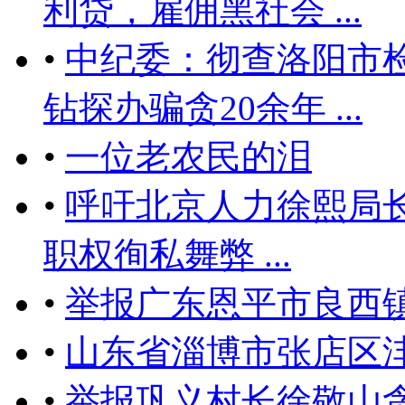
利贷，雇佣黑社会 ...
•
中纪委：彻查洛阳市
钻探办骗贪20余年 ...
•
一位老农民的泪
•
呼吁北京人力徐熙局
职权徇私舞弊 ...
•
举报广东恩平市良西
•
山东省淄博市张店区
•
举报巩义村长徐敬山