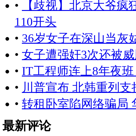
•
【歧视】北京大爷疯
110开头
•
36岁女子在深山当灰
•
女子遭强奸3次还被威
•
IT工程师连上8年夜
•
川普宣布 北韩重列支
•
转租卧室陷网络骗局 
最新评论