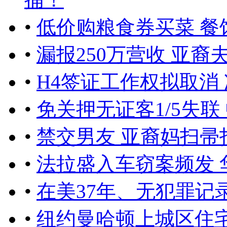
•
低价购粮食券买菜 餐
•
漏报250万营收 亚裔
•
H4签证工作权拟取消
•
免关押无证客1/5失联
•
禁交男友 亚裔妈扫帚
•
法拉盛入车窃案频发 
•
在美37年、无犯罪记
•
纽约曼哈顿上城区住