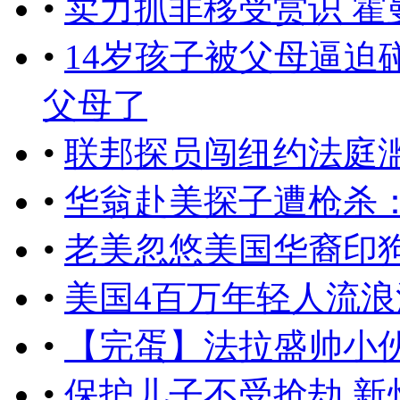
•
卖力抓非移受赏识 霍
•
14岁孩子被父母逼迫碰
父母了
•
联邦探员闯纽约法庭滥
•
华翁赴美探子遭枪杀：
•
老美忽悠美国华裔印
•
美国4百万年轻人流
•
【完蛋】法拉盛帅小
•
保护儿子不受抢劫 新