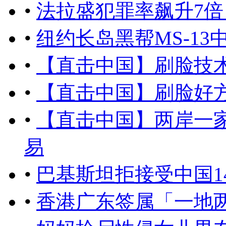
•
法拉盛犯罪率飙升7倍
•
纽约长岛黑帮MS-13
•
【直击中国】刷脸技
•
【直击中国】刷脸好
•
【直击中国】两岸一
易
•
巴基斯坦拒接受中国1
•
香港广东签属「一地