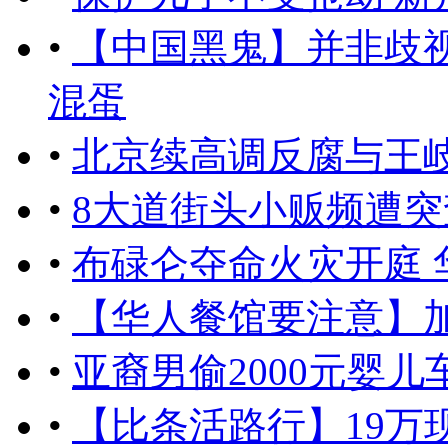
•
【中国黑鬼】并非歧
混蛋
•
北京续高调反腐与王岐
•
8大道街头小贩频遭突
•
布碌仑夺命火灾开庭 
•
【华人餐馆要注意】加
•
亚裔男偷2000元婴儿
•
【比条活路行】19万