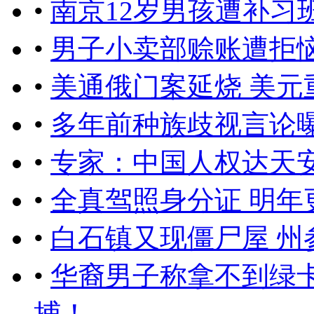
•
南京12岁男孩遭补习
•
男子小卖部赊账遭拒恼
•
美通俄门案延烧 美元
•
多年前种族歧视言论
•
专家：中国人权达天
•
全真驾照身分证 明年
•
白石镇又现僵尸屋 州
•
华裔男子称拿不到绿
捕！