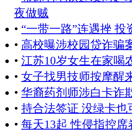
夜做贼
•
“一带一路”连遇挫 
•
高校曝涉校园贷诈骗
•
江苏10岁女生在家喝
•
女子找男技师按摩醒
•
华裔药剂师涉白卡诈欺
•
持合法签证 没绿卡也
•
每天13起 性侵指控