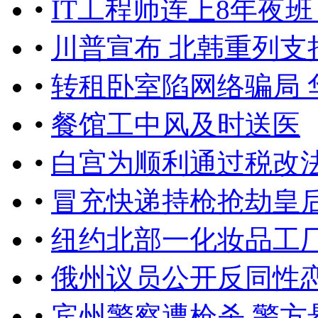
•
IT工程师连上8年夜
•
川普宣布 北韩重列支
•
转租卧室陷网络骗局 
•
餐馆工中风及时送医
•
白宫为顺利通过税改
•
冒充快递持枪抢劫皇后
•
纽约北部一化妆品工厂
•
俄州议员公开反同性
•
宾州警察遭枪杀 警方