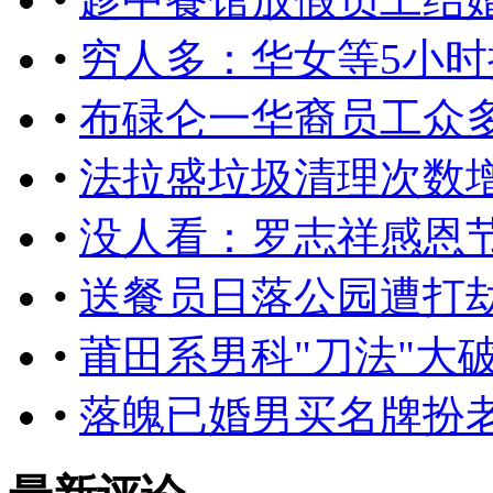
•
穷人多：华女等5小时
•
布碌仑一华裔员工众
•
法拉盛垃圾清理次数
•
没人看：罗志祥感恩
•
送餐员日落公园遭打劫
•
莆田系男科"刀法"大
•
落魄已婚男买名牌扮老板