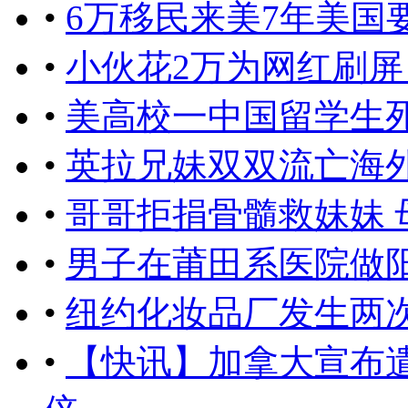
•
6万移民来美7年美国
•
小伙花2万为网红刷屏
•
美高校一中国留学生
•
英拉兄妹双双流亡海
•
哥哥拒捐骨髓救妹妹 
•
男子在莆田系医院做
•
纽约化妆品厂发生两
•
【快讯】加拿大宣布遣