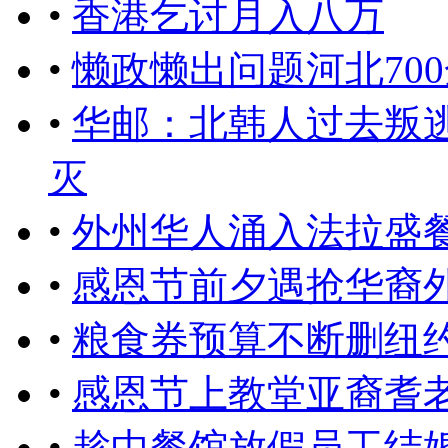
•
香港乞讨月入八万
•
懒政懒出问题河北70
•
华邮：北韩人过去叛
灭
•
外州华人涌入法拉盛
•
感恩节前夕遇抢华裔
•
粮食券预算不断删纽
•
感恩节上教堂亚裔耆
•
趁中餐馆放假员工结