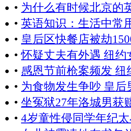
•
为什么有时候北京的英文
•
英语知识：生活中常
•
皇后区快餐店被劫150
•
怀疑丈夫有外遇 纽
•
感恩节前枪案频发 纽
•
为食物发生争吵 皇后
•
坐冤狱27年洛城男获赔
•
4岁童性侵同学年纪太