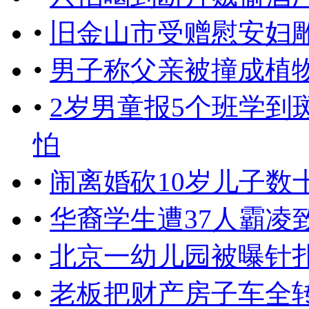
•
旧金山市受赠慰安妇
•
男子称父亲被撞成植物
•
2岁男童报5个班学到
怕
•
闹离婚砍10岁儿子数
•
华裔学生遭37人霸凌
•
北京一幼儿园被曝针扎
•
老板把财产房子车全