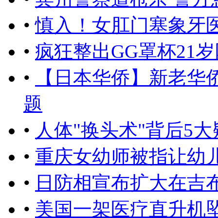
•
慎入！女肛门塞象牙医
•
疯狂整出GG罩杯21
•
【日本华侨】新老华
题
•
人体"换头术"背后5大疑问
•
重庆女幼师被指让幼
•
日防相宣布扩大在吉
•
美国一架医疗直升机坠