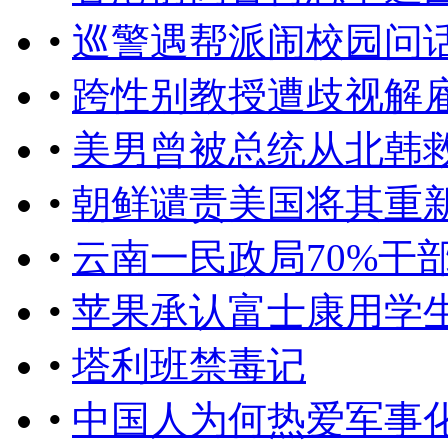
•
巡警遇帮派闹校园问
•
跨性别教授遭歧视解雇
•
美男曾被总统从北韩
•
朝鲜谴责美国将其重
•
云南一民政局70%干
•
苹果承认富士康用学生组
•
塔利班禁毒记
•
中国人为何热爱军事