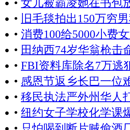
•
女儿被霸凌她在书包
•
旧毛毯拍出150万穷
•
消费100给5000小费
•
田纳西74岁华翁枪击
•
FBI资料库除名7万
•
感恩节返乡长巴一位
•
移民执法严外州华人
•
纽约女子学校化学课
•
只怕喝到断片贼偷酒厂