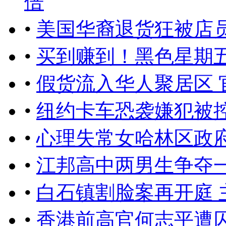
倍
•
美国华裔退货狂被店
•
买到赚到！黑色星期五 
•
假货流入华人聚居区 
•
纽约卡车恐袭嫌犯被控
•
心理失常女哈林区政府
•
江邦高中两男生争夺
•
白石镇割脸案再开庭 
•
香港前高官何志平遭