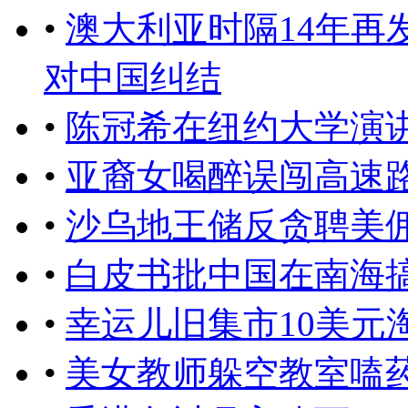
•
澳大利亚时隔14年再
对中国纠结
•
陈冠希在纽约大学演讲：i am
•
亚裔女喝醉误闯高速
•
沙乌地王储反贪聘美
•
白皮书批中国在南海
•
幸运儿旧集市10美元
•
美女教师躲空教室嗑