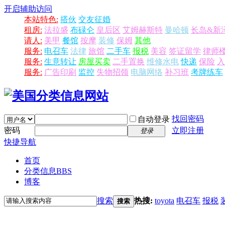
开启辅助访问
本站特色:
搭伙
交友征婚
租房:
法拉盛
布碌仑
皇后区
艾姆赫斯特
曼哈顿
长岛&新
请人:
美甲
餐馆
按摩
装修
保姆
其他
服务:
电召车
法律
旅馆
二手车
报税
美容
签证留学
律师
服务:
生意转让
房屋买卖
二手置换
维修水电
快递
保险
入
服务:
广告印刷
监控
失物招领
电脑网络
补习班
考牌练车
找回密码
自动登录
密码
立即注册
登录
快捷导航
首页
分类信息
BBS
博客
搜索
热搜:
toyota
电召车
报税
搜索