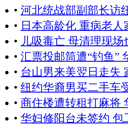
•
河北统战部副部长访纽
•
日本高龄化 重病老人
•
儿吸毒亡 母清理现场
•
汇票投邮筒遭“钓鱼” 
•
台山男来美翌日走失 
•
纽约华裔男买二手车受
•
商住楼遭转租打麻将 
•
华妇修阳台未签约 包