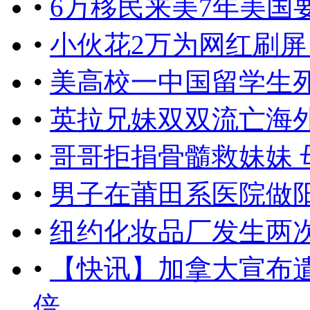
•
6万移民来美7年美国
•
小伙花2万为网红刷屏
•
美高校一中国留学生
•
英拉兄妹双双流亡海
•
哥哥拒捐骨髓救妹妹 
•
男子在莆田系医院做
•
纽约化妆品厂发生两
•
【快讯】加拿大宣布遣
倍