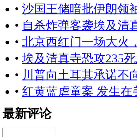
•
沙国王储暗批伊朗领
•
自杀炸弹客袭埃及清真寺
•
北京西红门一场大火
•
埃及清真寺恐攻235
•
川普向土耳其承诺不
•
红黄蓝虐童案 发生在
最新评论