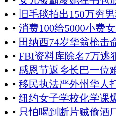
•
女儿被霸凌她在书包
•
旧毛毯拍出150万穷
•
消费100给5000小费
•
田纳西74岁华翁枪击
•
FBI资料库除名7万
•
感恩节返乡长巴一位
•
移民执法严外州华人
•
纽约女子学校化学课
•
只怕喝到断片贼偷酒厂