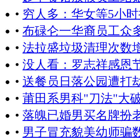
•
穷人多：华女等5小时
•
布碌仑一华裔员工众
•
法拉盛垃圾清理次数
•
没人看：罗志祥感恩
•
送餐员日落公园遭打劫
•
莆田系男科"刀法"大
•
落魄已婚男买名牌扮老板
•
男子冒充貌美幼师骗