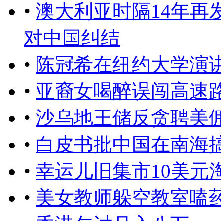
•
澳大利亚时隔14年再
对中国纠结
•
陈冠希在纽约大学演讲：i am
•
亚裔女喝醉误闯高速
•
沙乌地王储反贪聘美
•
白皮书批中国在南海
•
幸运儿旧集市10美元
•
美女教师躲空教室嗑