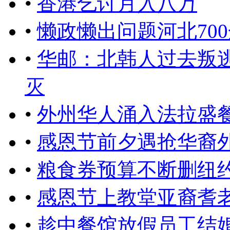
•
香港乞讨月入八万
•
懒政懒出问题河北70
•
华邮：北韩人过去叛
灭
•
外州华人涌入法拉盛
•
感恩节前夕遇抢华裔
•
粮食券预算不断删纽
•
感恩节上教堂亚裔耆
•
趁中餐馆放假员工结