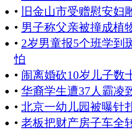
•
旧金山市受赠慰安妇
•
男子称父亲被撞成植物
•
2岁男童报5个班学到
怕
•
闹离婚砍10岁儿子数
•
华裔学生遭37人霸凌
•
北京一幼儿园被曝针扎
•
老板把财产房子车全