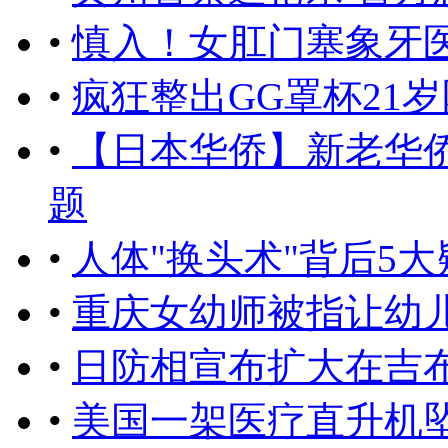
•
慎入！女肛门塞象牙医
•
疯狂整出GG罩杯21
•
【日本华侨】新老华
题
•
人体"换头术"背后5大疑问
•
重庆女幼师被指让幼
•
日防相宣布扩大在吉
•
美国一架医疗直升机坠