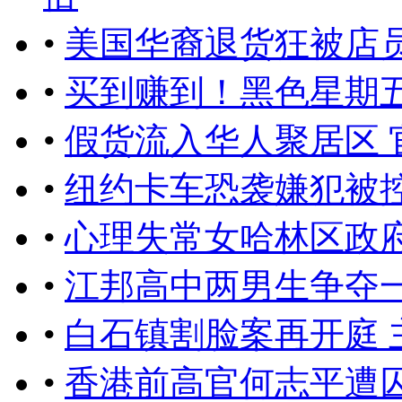
•
美国华裔退货狂被店
•
买到赚到！黑色星期五 
•
假货流入华人聚居区 
•
纽约卡车恐袭嫌犯被控
•
心理失常女哈林区政府
•
江邦高中两男生争夺
•
白石镇割脸案再开庭 
•
香港前高官何志平遭