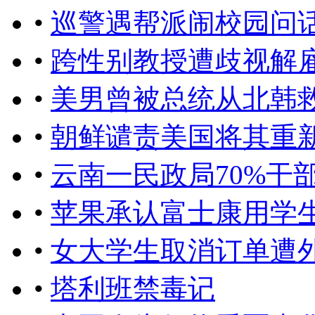
•
巡警遇帮派闹校园问
•
跨性别教授遭歧视解雇
•
美男曾被总统从北韩
•
朝鲜谴责美国将其重
•
云南一民政局70%干
•
苹果承认富士康用学生组
•
女大学生取消订单遭
•
塔利班禁毒记