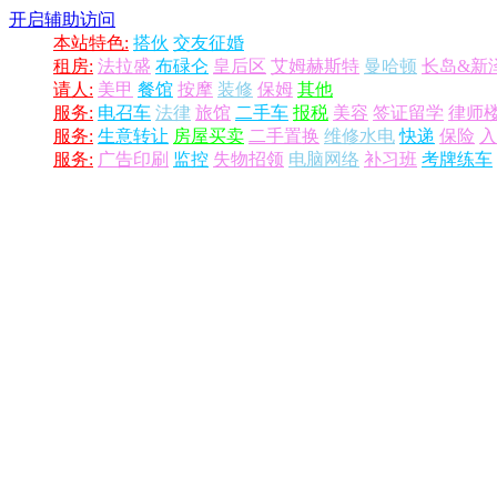
开启辅助访问
本站特色:
搭伙
交友征婚
租房:
法拉盛
布碌仑
皇后区
艾姆赫斯特
曼哈顿
长岛&新
请人:
美甲
餐馆
按摩
装修
保姆
其他
服务:
电召车
法律
旅馆
二手车
报税
美容
签证留学
律师
服务:
生意转让
房屋买卖
二手置换
维修水电
快递
保险
入
服务:
广告印刷
监控
失物招领
电脑网络
补习班
考牌练车