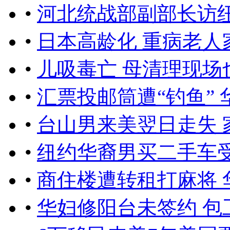
•
河北统战部副部长访纽
•
日本高龄化 重病老人
•
儿吸毒亡 母清理现场
•
汇票投邮筒遭“钓鱼” 
•
台山男来美翌日走失 
•
纽约华裔男买二手车受
•
商住楼遭转租打麻将 
•
华妇修阳台未签约 包