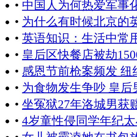
•
中国人为何热爱军事
•
为什么有时候北京的英文
•
英语知识：生活中常
•
皇后区快餐店被劫150
•
感恩节前枪案频发 纽
•
为食物发生争吵 皇后
•
坐冤狱27年洛城男获赔
•
4岁童性侵同学年纪太