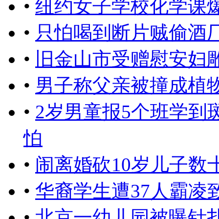
•
纽约女子学校化学课
•
只怕喝到断片贼偷酒厂
•
旧金山市受赠慰安妇
•
男子称父亲被撞成植物
•
2岁男童报5个班学到
怕
•
闹离婚砍10岁儿子数
•
华裔学生遭37人霸凌
•
北京一幼儿园被曝针扎