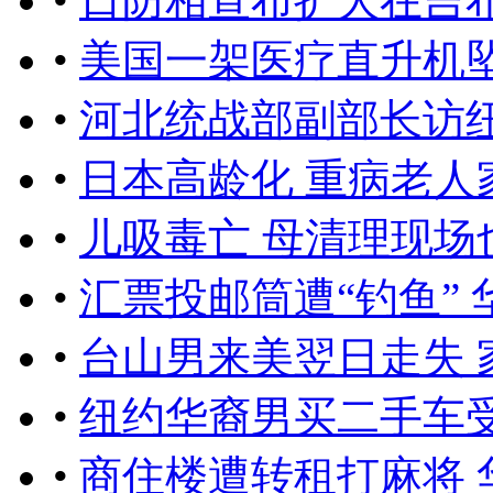
•
日防相宣布扩大在吉
•
美国一架医疗直升机坠
•
河北统战部副部长访纽
•
日本高龄化 重病老人
•
儿吸毒亡 母清理现场
•
汇票投邮筒遭“钓鱼” 
•
台山男来美翌日走失 
•
纽约华裔男买二手车受
•
商住楼遭转租打麻将 