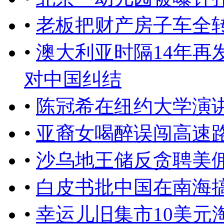
•
老板把财产房子车全
•
澳大利亚时隔14年再
对中国纠结
•
陈冠希在纽约大学演讲：i am
•
亚裔女喝醉误闯高速
•
沙乌地王储反贪聘美
•
白皮书批中国在南海
•
幸运儿旧集市10美元