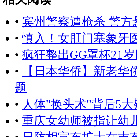
•
宾州警察遭枪杀 警方
•
慎入！女肛门塞象牙医
•
疯狂整出GG罩杯21
•
【日本华侨】新老华
题
•
人体"换头术"背后5大疑问
•
重庆女幼师被指让幼