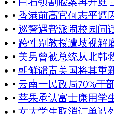
•
白石镇割脸案再开庭 
•
香港前高官何志平遭
•
巡警遇帮派闹校园问
•
跨性别教授遭歧视解雇
•
美男曾被总统从北韩
•
朝鲜谴责美国将其重
•
云南一民政局70%干
•
苹果承认富士康用学生组
•
女大学生取消订单遭