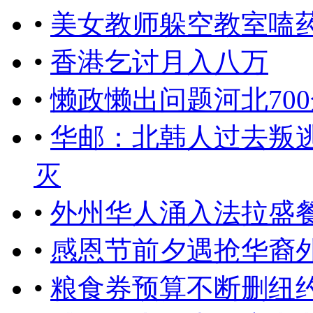
•
美女教师躲空教室嗑
•
香港乞讨月入八万
•
懒政懒出问题河北70
•
华邮：北韩人过去叛
灭
•
外州华人涌入法拉盛
•
感恩节前夕遇抢华裔
•
粮食券预算不断删纽