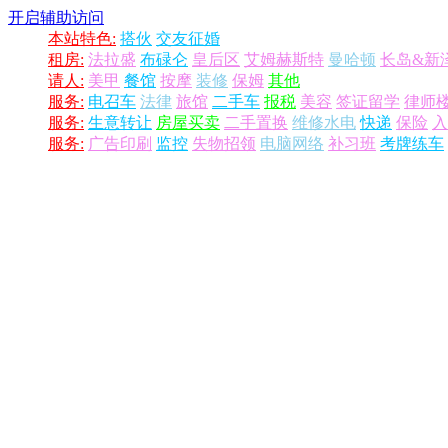
开启辅助访问
本站特色:
搭伙
交友征婚
租房:
法拉盛
布碌仑
皇后区
艾姆赫斯特
曼哈顿
长岛&新
请人:
美甲
餐馆
按摩
装修
保姆
其他
服务:
电召车
法律
旅馆
二手车
报税
美容
签证留学
律师
服务:
生意转让
房屋买卖
二手置换
维修水电
快递
保险
入
服务:
广告印刷
监控
失物招领
电脑网络
补习班
考牌练车