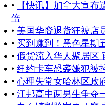
•
【快讯】加拿大宣布遣
倍
•
美国华裔退货狂被店
•
买到赚到！黑色星期五 
•
假货流入华人聚居区 
•
纽约卡车恐袭嫌犯被控
•
心理失常女哈林区政府
•
江邦高中两男生争夺