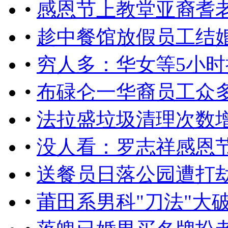
•
感恩节上教堂亚裔耆
•
趁中餐馆放假员工结
•
穷人多：华女等5小时
•
布碌仑一华裔员工众
•
法拉盛垃圾清理次数
•
没人看：罗志祥感恩
•
送餐员日落公园遭打劫
•
莆田系男科"刀法"大