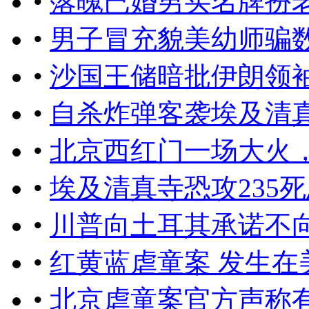
•
落魄已婚男买名牌扮老板
•
男子冒充貌美幼师骗
•
沙国王储暗批伊朗领
•
自杀炸弹客袭埃及清真寺
•
北京西红门一场大火
•
埃及清真寺恐攻235
•
川普向土耳其承诺不
•
红黄蓝虐童案 发生在
•
北京虐童案官方声称