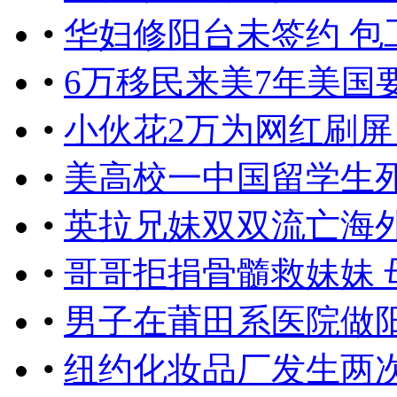
•
华妇修阳台未签约 包
•
6万移民来美7年美国
•
小伙花2万为网红刷屏
•
美高校一中国留学生
•
英拉兄妹双双流亡海
•
哥哥拒捐骨髓救妹妹 
•
男子在莆田系医院做
•
纽约化妆品厂发生两