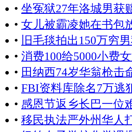
•
坐冤狱27年洛城男获赔
•
女儿被霸凌她在书包
•
旧毛毯拍出150万穷
•
消费100给5000小费
•
田纳西74岁华翁枪击
•
FBI资料库除名7万
•
感恩节返乡长巴一位
•
移民执法严外州华人