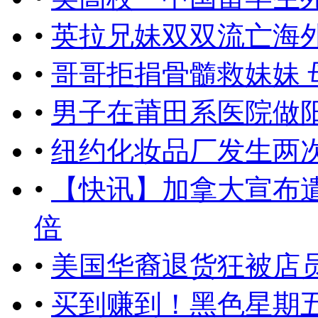
•
英拉兄妹双双流亡海
•
哥哥拒捐骨髓救妹妹 
•
男子在莆田系医院做
•
纽约化妆品厂发生两
•
【快讯】加拿大宣布遣
倍
•
美国华裔退货狂被店
•
买到赚到！黑色星期五 