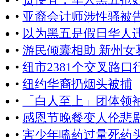
•
亚裔会计师涉性骚被
•
以为黑五是假日华人
•
游民倾囊相助 新州女
•
纽市2381个交叉路口
•
纽约华裔扔烟头被捕
•
「白人至上」团体领袖
•
感恩节晚餐变人伦悲
•
害少年嗑药过量死药