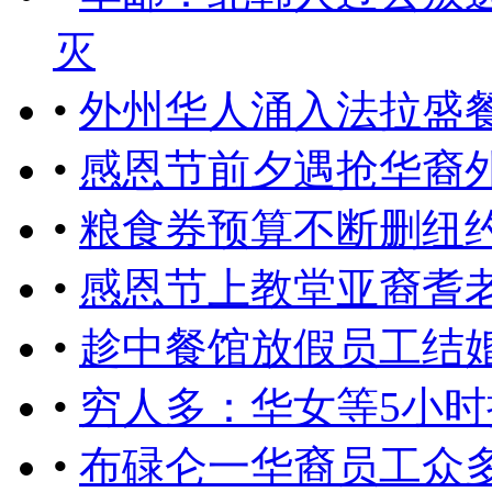
灭
•
外州华人涌入法拉盛
•
感恩节前夕遇抢华裔
•
粮食券预算不断删纽
•
感恩节上教堂亚裔耆
•
趁中餐馆放假员工结
•
穷人多：华女等5小时
•
布碌仑一华裔员工众