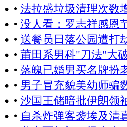
•
法拉盛垃圾清理次数
•
没人看：罗志祥感恩
•
送餐员日落公园遭打劫
•
莆田系男科"刀法"大
•
落魄已婚男买名牌扮老板
•
男子冒充貌美幼师骗
•
沙国王储暗批伊朗领
•
自杀炸弹客袭埃及清真寺