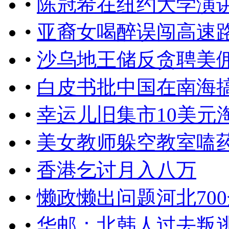
•
陈冠希在纽约大学演讲：i am
•
亚裔女喝醉误闯高速
•
沙乌地王储反贪聘美
•
白皮书批中国在南海
•
幸运儿旧集市10美元
•
美女教师躲空教室嗑
•
香港乞讨月入八万
•
懒政懒出问题河北70
•
华邮：北韩人过去叛