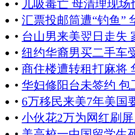
•
儿吸毒亡 母清理现场
•
汇票投邮筒遭“钓鱼” 
•
台山男来美翌日走失 
•
纽约华裔男买二手车受
•
商住楼遭转租打麻将 
•
华妇修阳台未签约 包
•
6万移民来美7年美国
•
小伙花2万为网红刷屏
•
美高校一中国留学生