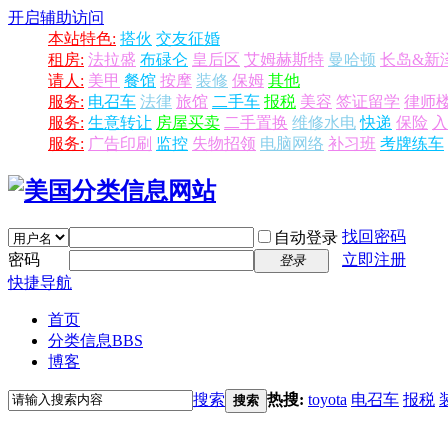
开启辅助访问
本站特色:
搭伙
交友征婚
租房:
法拉盛
布碌仑
皇后区
艾姆赫斯特
曼哈顿
长岛&新
请人:
美甲
餐馆
按摩
装修
保姆
其他
服务:
电召车
法律
旅馆
二手车
报税
美容
签证留学
律师
服务:
生意转让
房屋买卖
二手置换
维修水电
快递
保险
入
服务:
广告印刷
监控
失物招领
电脑网络
补习班
考牌练车
找回密码
自动登录
密码
立即注册
登录
快捷导航
首页
分类信息
BBS
博客
搜索
热搜:
toyota
电召车
报税
搜索