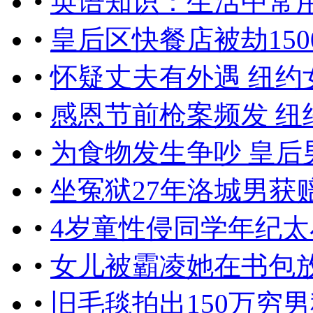
•
英语知识：生活中常
•
皇后区快餐店被劫150
•
怀疑丈夫有外遇 纽
•
感恩节前枪案频发 纽
•
为食物发生争吵 皇后
•
坐冤狱27年洛城男获赔
•
4岁童性侵同学年纪太
•
女儿被霸凌她在书包
•
旧毛毯拍出150万穷