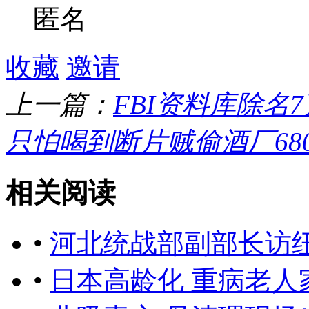
匿名
收藏
邀请
上一篇：
FBI资料库除名
只怕喝到断片贼偷酒厂68
相关阅读
•
河北统战部副部长访纽
•
日本高龄化 重病老人