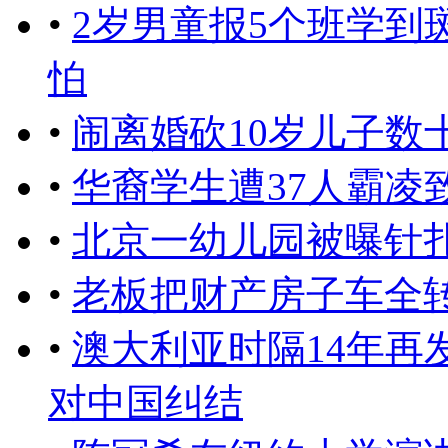
•
2岁男童报5个班学到
怕
•
闹离婚砍10岁儿子数
•
华裔学生遭37人霸凌
•
北京一幼儿园被曝针扎
•
老板把财产房子车全
•
澳大利亚时隔14年再
对中国纠结