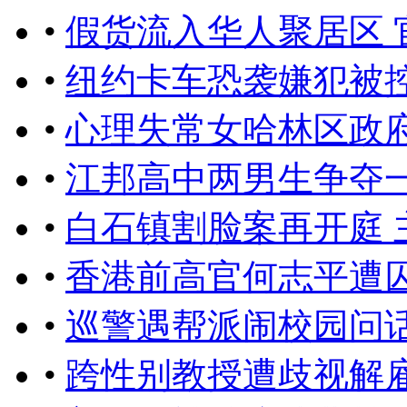
•
假货流入华人聚居区 
•
纽约卡车恐袭嫌犯被控
•
心理失常女哈林区政府
•
江邦高中两男生争夺
•
白石镇割脸案再开庭 
•
香港前高官何志平遭
•
巡警遇帮派闹校园问
•
跨性别教授遭歧视解雇