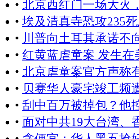
•
北京西红门一场大火
•
埃及清真寺恐攻235
•
川普向土耳其承诺不
•
红黄蓝虐童案 发生在
•
北京虐童案官方声称
•
贝赛华人豪宅竣工频
•
刮中百万被掉包？他
•
面对中共19大台湾、
•
贪便宜：华人黑五抢