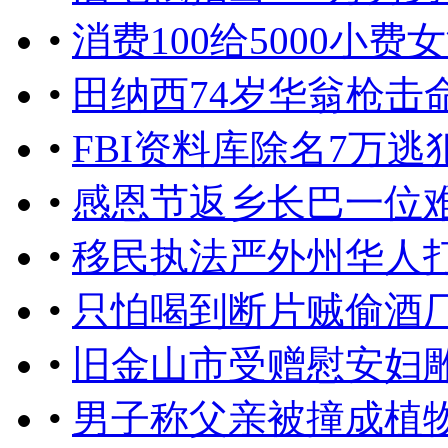
•
消费100给5000小费
•
田纳西74岁华翁枪击
•
FBI资料库除名7万
•
感恩节返乡长巴一位
•
移民执法严外州华人
•
只怕喝到断片贼偷酒厂
•
旧金山市受赠慰安妇
•
男子称父亲被撞成植物