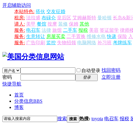
开启辅助访问
本站特色:
搭伙
交友征婚
租房:
法拉盛
布碌仑
皇后区
艾姆赫斯特
曼哈顿
长岛&新
请人:
美甲
餐馆
按摩
装修
保姆
其他
服务:
电召车
法律
旅馆
二手车
报税
美容
签证留学
律师
服务:
生意转让
房屋买卖
二手置换
维修水电
快递
保险
入
服务:
广告印刷
监控
失物招领
电脑网络
补习班
考牌练车
找回密码
自动登录
密码
立即注册
登录
快捷导航
首页
分类信息
BBS
博客
搜索
热搜:
toyota
电召车
报税
搜索