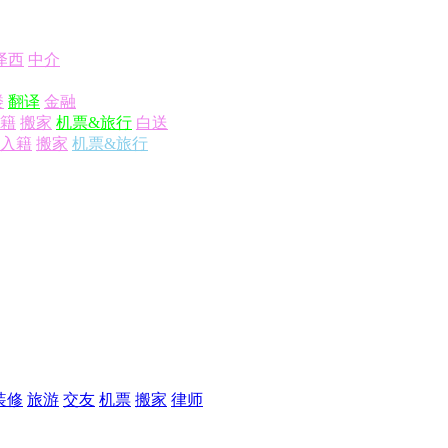
泽西
中介
楼
翻译
金融
籍
搬家
机票&旅行
白送
入籍
搬家
机票&旅行
装修
旅游
交友
机票
搬家
律师