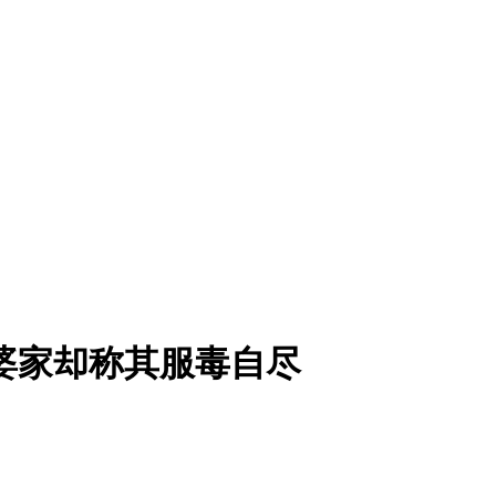
婆家却称其服毒自尽