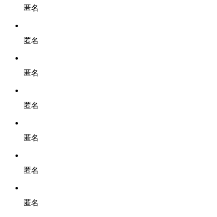
匿名
匿名
匿名
匿名
匿名
匿名
匿名