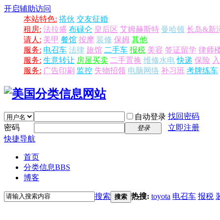
开启辅助访问
本站特色:
搭伙
交友征婚
租房:
法拉盛
布碌仑
皇后区
艾姆赫斯特
曼哈顿
长岛&新
请人:
美甲
餐馆
按摩
装修
保姆
其他
服务:
电召车
法律
旅馆
二手车
报税
美容
签证留学
律师
服务:
生意转让
房屋买卖
二手置换
维修水电
快递
保险
入
服务:
广告印刷
监控
失物招领
电脑网络
补习班
考牌练车
找回密码
自动登录
密码
立即注册
登录
快捷导航
首页
分类信息
BBS
博客
搜索
热搜:
toyota
电召车
报税
搜索