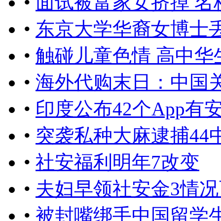
•
面试被富家女挤掉 
•
东京大学华裔女博士丢
•
触碰儿童色情 高中华
•
海外代购末日：中国关
•
印度公布42个App
•
突袭私种大麻逮捕44
•
社安福利明年7改变
•
夫妇早领社安金3情况
•
被封嘴绑手中国留学