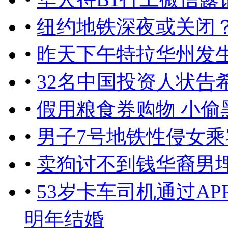
•
纽约地铁深夜或关闭？
•
昨天下午特拉华州发生
•
32名中国投资人状告
•
假用粮食券购物 小偷
•
男子7号地铁性侵女乘
•
卖狗讨不到钱华裔男
•
53岁卡车司机通过A
明年结婚