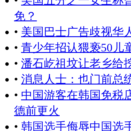
•
美国五分之一女生称
免？
•
​美国巴士广告歧视华
•
青少年招认猥亵50儿
•
潘石屹祖坟让老乡给
•
消息人士：也门前总
•
中国游客在韩国免税店
德前更火
•
韩国选手侮辱中国选