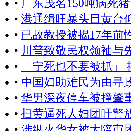
•
广东茂名150吨病死
•
港通缉旺暴头目黄台仰
•
已故教授被揭17年前
•
川普致敬民权领袖与
•
「宁死也不要被抓」
•
中国妇助难民为由寻
•
华男深夜停车被撞肇
•
扫黄逼死人妇团吁警
•
涉纵火华女被大陪审