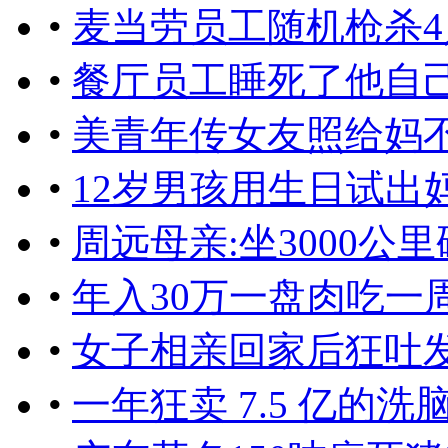
•
麦当劳员工随机枪杀
•
餐厅员工睡死了他自
•
美青年传女友照给妈
•
12岁男孩用生日试出妈
•
周远母亲:坐3000公
•
年入30万一盘肉吃一周
•
女子相亲回家后狂吐
•
一年狂卖 7.5 亿的