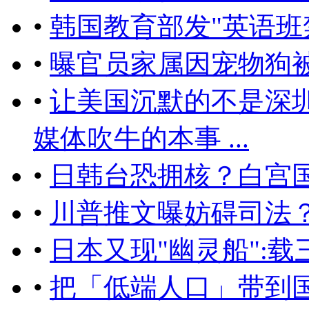
•
韩国教育部发"英语班
•
曝官员家属因宠物狗
•
让美国沉默的不是深
媒体吹牛的本事 ...
•
日韩台恐拥核？白宫
•
川普推文曝妨碍司法
•
日本又现"幽灵船":
•
把「低端人口」带到