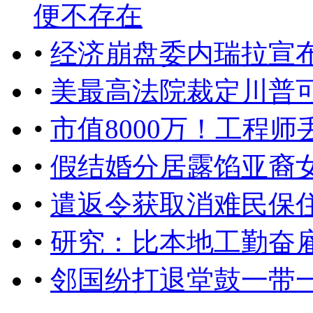
便不存在
•
经济崩盘委内瑞拉宣
•
美最高法院裁定川普
•
市值8000万！工程
•
假结婚分居露馅亚裔
•
遣返令获取消难民保
•
研究：比本地工勤奋
•
邻国纷打退堂鼓一带