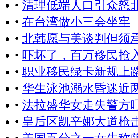
•
清理低端人口引众怒
•
在台湾做小三会坐牢
•
北韩愿与美谈判但须
•
吓坏了，百万移民抢
•
职业移民绿卡新规上
•
华生泳池溺水昏迷近
•
法拉盛华女走失警方
•
皇后区凯辛娜大道枪击