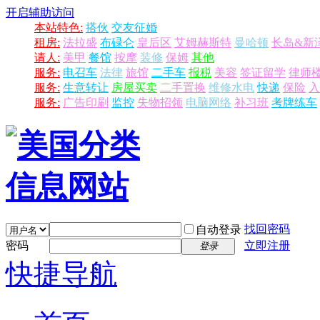
开启辅助访问
本站特色:
搭伙
交友征婚
租房:
法拉盛
布碌仑
皇后区
艾姆赫斯特
曼哈顿
长岛&新
请人:
美甲
餐馆
按摩
装修
保姆
其他
服务:
电召车
法律
旅馆
二手车
报税
美容
签证留学
律师
服务:
生意转让
房屋买卖
二手置换
维修水电
快递
保险
入
服务:
广告印刷
监控
失物招领
电脑网络
补习班
考牌练车
找回密码
自动登录
密码
立即注册
登录
快捷导航