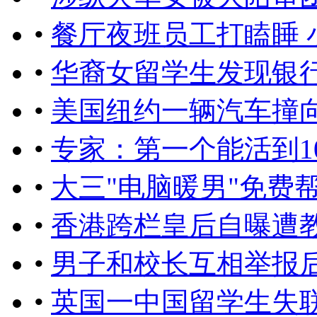
•
餐厅夜班员工打瞌睡 
•
华裔女留学生发现银行
•
美国纽约一辆汽车撞向
•
专家：第一个能活到1
•
大三"电脑暖男"免费
•
香港跨栏皇后自曝遭
•
男子和校长互相举报后
•
英国一中国留学生失