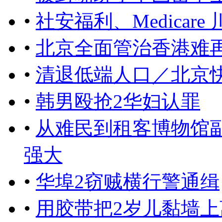
•
社安福利、Medicar
•
北京全面管治香港难
•
清退低端人口／北京快
•
韩男殴抢2华妇认罪
•
从难民到租客博物馆
强大
•
华埠2窃贼横行警通缉
•
用胶带把2岁儿黏墙上