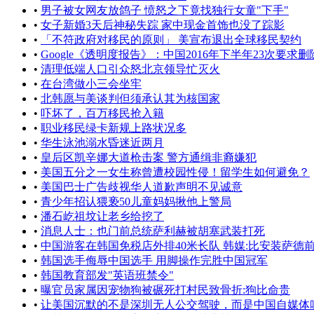
•
男子被女网友放鸽子 愤怒之下竟找独行女童"下手"
•
女子新婚3天后神秘失踪 家中现金首饰也没了踪影
•
「不符政府对移民的原则」 美宣布退出全球移民契约
•
Google《透明度报告》：中国2016年下半年23次要求
•
清理低端人口引众怒北京领导忙灭火
•
在台湾做小三会坐牢
•
北韩愿与美谈判但须承认其为核国家
•
吓坏了，百万移民抢入籍
•
职业移民绿卡新规上路状况多
•
华生泳池溺水昏迷近两月
•
皇后区凯辛娜大道枪击案 警方通缉非裔嫌犯
•
美国五分之一女生称曾遭校园性侵！留学生如何避免？
•
​美国巴士广告歧视华人道歉声明不见诚意
•
青少年招认猥亵50儿童妈妈揪他上警局
•
潘石屹祖坟让老乡给挖了
•
消息人士：也门前总统萨利赫被胡塞武装打死
•
中国游客在韩国免税店外排40米长队 韩媒:比安装萨德
•
韩国选手侮辱中国选手 用脚操作完胜中国冠军
•
韩国教育部发"英语班禁令"
•
曝官员家属因宠物狗被碾死打村民致骨折:狗比命贵
•
让美国沉默的不是深圳无人公交驾驶，而是中国自媒体吹牛