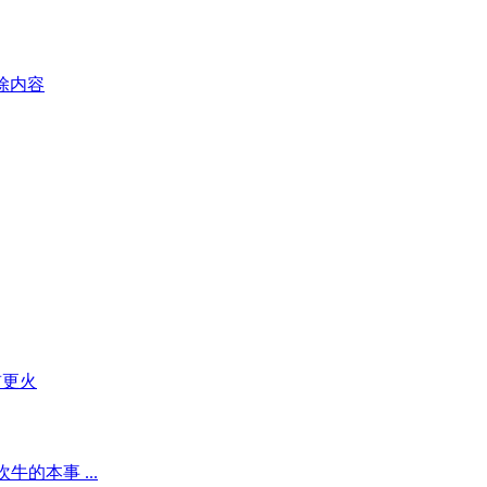
删除内容
前更火
的本事 ...