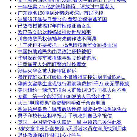
•
女子相亲回家后狂吐发烧 看医生后说出了这个秘密
•
一年狂卖 7.5 亿的洗脑神药，请放过中国老人
•
广东茂名150吨病死猪肉被深圳市民吃掉
•
港通缉旺暴头目黄台仰 黄疑弃保潜逃英国
•
已故教授被揭17年前性侵亚裔女生
•
欧巴马会晤达赖畅谈推动世界和平
•
川普致敬民权领袖与先前作法不同调
•
「宁死也不要被抓」 揭色情按摩华女跳楼血泪
•
中国妇助难民为由寻政治庇护被拒
•
华男深夜停车被撞肇事驾驶称被追尾
•
扫黄逼死人妇团吁警放过按摩女
•
涉纵火华女被大陪审团起诉
•
餐厅夜班员工打瞌睡 小哥饿得直接进厨房做吃的...
•
华裔女留学生发现银行漏洞消费超2千万 获无罪释放
•
美国纽约一辆汽车撞向人群致1死3伤 司机去向不明
•
专家：第一个能活到1000岁的人已经出生了
•
大三"电脑暖男"免费帮同学修千余台电脑
•
香港跨栏皇后自曝遭教练性侵 就读中学成舆论焦点
•
男子和校长互相举报后 手机收到自己举报信
•
英国一中国留学生失联近一周 中领馆已关注此案
•
3岁女童半夜卧室失踪 5天后潜水员在河底找到尸体
•
退休教师强奸同村11岁小学生