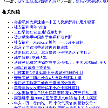
上一篇：
华生泳池溺水昏迷近两月
下一篇：
皇后区凯辛娜大道
相关阅读
•
突袭私种大麻逮捕44中国人卖麻所得似用来犯罪
•
社安福利明年7改变
•
夫妇早领社安金3情况更划算
•
被封嘴绑手中国留学生裸死俄罗斯
•
社安福利、Medicare 川普下一步改革目标
•
北京全面管治香港难再跨越底线
•
清退低端人口／北京快递业停摆送达至少15天
•
韩男殴抢2华妇认罪
•
从难民到租客博物馆副主席伍伟汉：美国因移民而强大
•
华埠2窃贼横行警通缉
•
用胶带把2岁儿黏墙上离谱妈被判刑9个月
•
麦当劳员工随机枪杀4人纸袋成破案关键
•
餐厅员工睡死了他自己进厨房做宵夜
•
美青年传女友照给妈不小心泄露性癖好
•
12岁男孩用生日试出妈妈密码 花3.5万元打赏主播
•
周远母亲:坐3000公里硬座进京申诉 途中丈夫病逝
•
年入30万一盘肉吃一周 小伙气哭:如何拯救父母?