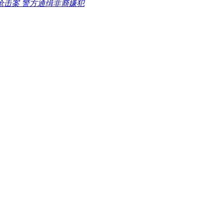
枪击案 警方通缉非裔嫌犯