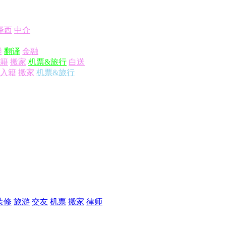
泽西
中介
楼
翻译
金融
籍
搬家
机票&旅行
白送
入籍
搬家
机票&旅行
装修
旅游
交友
机票
搬家
律师