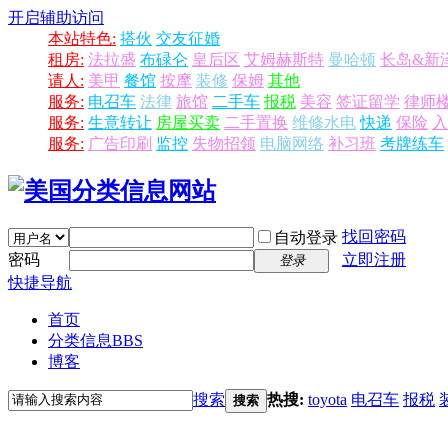
开启辅助访问
本站特色:
搭伙
交友征婚
租房:
法拉盛
布碌仑
皇后区
艾姆赫斯特
曼哈顿
长岛&新
请人:
美甲
餐馆
按摩
装修
保姆
其他
服务:
电召车
法律
旅馆
二手车
报税
美容
签证留学
律师
服务:
生意转让
房屋买卖
二手置换
维修水电
快递
保险
入
服务:
广告印刷
监控
失物招领
电脑网络
补习班
考牌练车
找回密码
自动登录
密码
立即注册
登录
快捷导航
首页
分类信息
BBS
博客
搜索
热搜:
toyota
电召车
报税
搜索