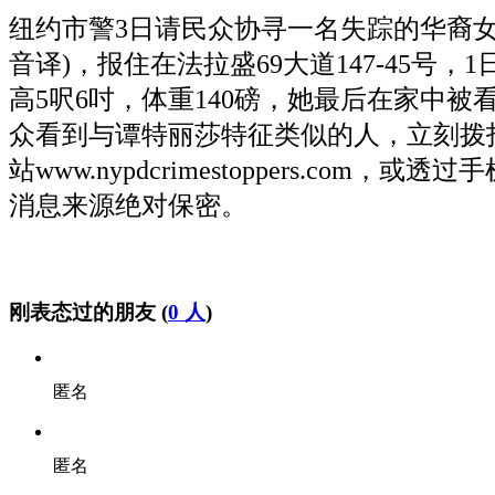
纽约市警3日请民众协寻一名失踪的华裔女子。
音译)，报住在法拉盛69大道147-45号
高5呎6吋，体重140磅，她最后在家中
众看到与谭特丽莎特征类似的人，立刻拨打止罪热线
站www.nypdcrimestoppers.com，或透
消息来源绝对保密。
刚表态过的朋友 (
0 人
)
匿名
匿名