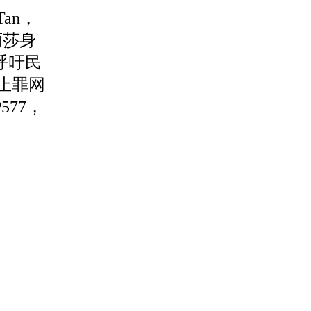
an，
丽莎身
呼吁民
录止罪网
P577，