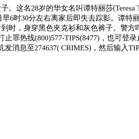
这名28岁的华女名叫谭特丽莎(Teresa T
，1日早6时30分左右离家后即失去踪影。谭特
被看到时，身穿黑色夹克衫和灰色裤子。警方
(800)577-TIPS(8477)，也可登
过手机发消息至274637( CRIMES)，然后输入TI