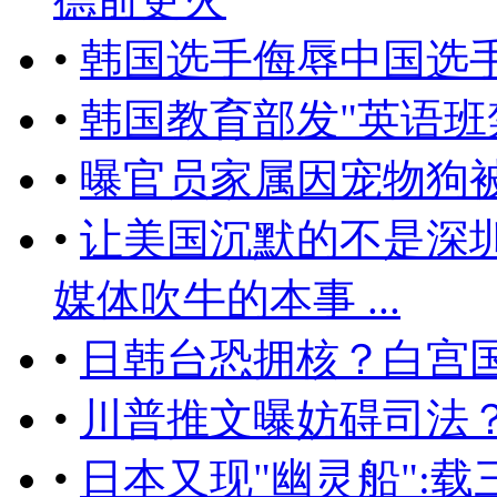
•
韩国选手侮辱中国选
•
韩国教育部发"英语班
•
曝官员家属因宠物狗
•
让美国沉默的不是深
媒体吹牛的本事 ...
•
日韩台恐拥核？白宫
•
川普推文曝妨碍司法
•
日本又现"幽灵船":