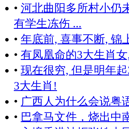
•
河北曲阳多所村小仍
有学生冻伤 ...
•
年底前, 喜事不断, 
•
有凤凰命的3大生肖女,
•
现在很穷, 但是明年起
3大生肖!
•
广西人为什么会说粤语
•
巴拿马文件，烧出中