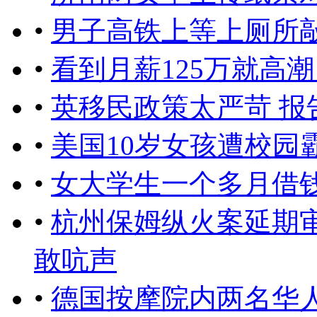
•
男子高铁上等上厕所敲
•
看到月薪125万就高
•
英移民政策太严苛 
•
美国10岁女孩遭校园
•
女大学生一个多月借
•
杭州保姆纵火案延期
敢吭声
•
德国按摩院内两名华