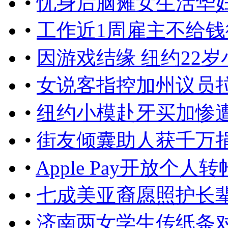
•
忧身后脑瘫女生活华
•
工作近1周雇主不给
•
因游戏结缘 纽约22
•
女说客指控加州议员
•
纽约小模赴牙买加惨
•
街友倾囊助人获千万
•
Apple Pay开放个
•
七成美亚裔愿照护长
•
济南两女学生传纸条对