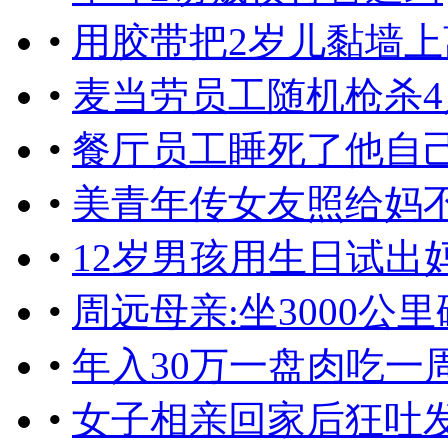
•
用胶带把2岁儿黏墙上
•
麦当劳员工随机枪杀
•
餐厅员工睡死了他自
•
美青年传女友照给妈
•
12岁男孩用生日试出妈
•
周远母亲:坐3000公
•
年入30万一盘肉吃一周
•
女子相亲回家后狂吐