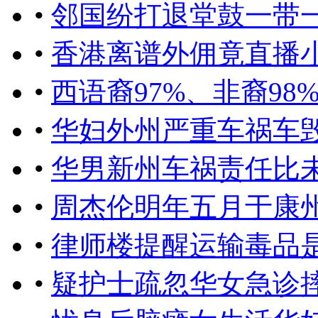
•
邻国纷打退堂鼓一带
•
香港离谱外佣竟直播
•
西语裔97%、非裔9
•
华妇外州严重车祸车
•
华男新州车祸责任比未
•
周杰伦明年五月于康
•
律师楼提醒运输毒品
•
疑护士疏忽华女急诊