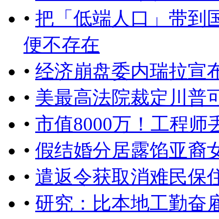
•
把「低端人口」带到
便不存在
•
经济崩盘委内瑞拉宣
•
美最高法院裁定川普
•
市值8000万！工程
•
假结婚分居露馅亚裔
•
遣返令获取消难民保
•
研究：比本地工勤奋