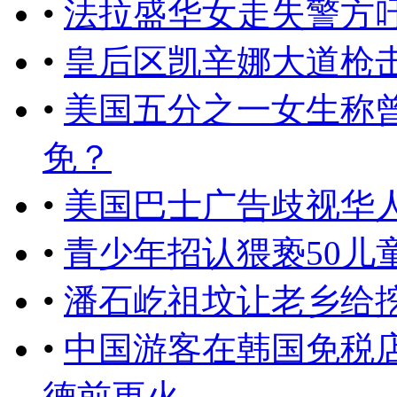
•
法拉盛华女走失警方
•
皇后区凯辛娜大道枪击
•
美国五分之一女生称
免？
•
​美国巴士广告歧视华
•
青少年招认猥亵50儿
•
潘石屹祖坟让老乡给
•
中国游客在韩国免税店
德前更火