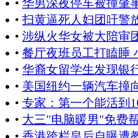
•
华男深夜停车被撞肇
•
扫黄逼死人妇团吁警
•
涉纵火华女被大陪审
•
餐厅夜班员工打瞌睡 
•
华裔女留学生发现银行
•
美国纽约一辆汽车撞向
•
专家：第一个能活到1
•
大三"电脑暖男"免费
•
香港跨栏皇后自曝遭