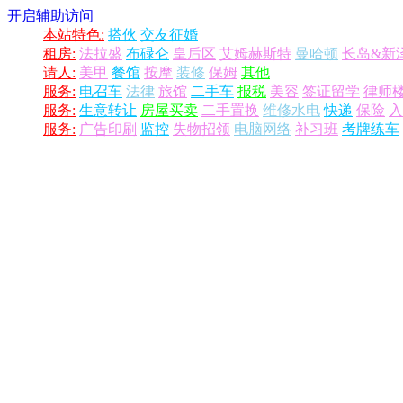
开启辅助访问
本站特色:
搭伙
交友征婚
租房:
法拉盛
布碌仑
皇后区
艾姆赫斯特
曼哈顿
长岛&新
请人:
美甲
餐馆
按摩
装修
保姆
其他
服务:
电召车
法律
旅馆
二手车
报税
美容
签证留学
律师
服务:
生意转让
房屋买卖
二手置换
维修水电
快递
保险
入
服务:
广告印刷
监控
失物招领
电脑网络
补习班
考牌练车