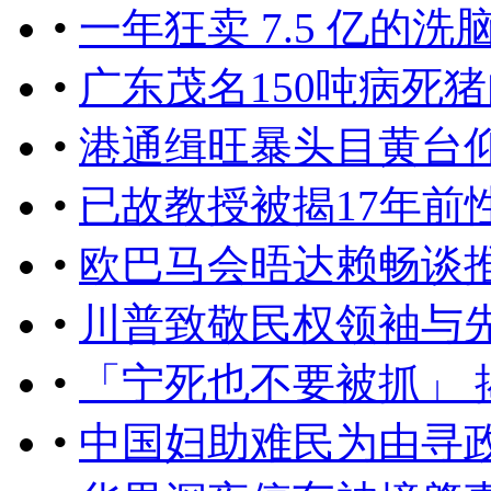
•
一年狂卖 7.5 亿的
•
广东茂名150吨病死
•
港通缉旺暴头目黄台仰
•
已故教授被揭17年前
•
欧巴马会晤达赖畅谈
•
川普致敬民权领袖与
•
「宁死也不要被抓」
•
中国妇助难民为由寻