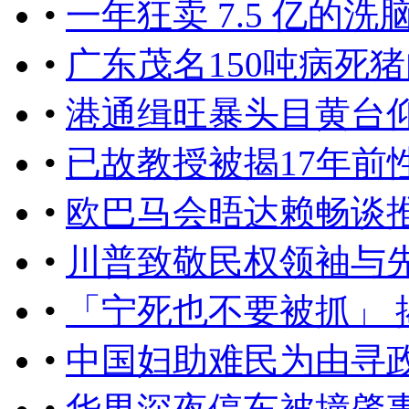
•
一年狂卖 7.5 亿的
•
广东茂名150吨病死
•
港通缉旺暴头目黄台仰
•
已故教授被揭17年前
•
欧巴马会晤达赖畅谈
•
川普致敬民权领袖与
•
「宁死也不要被抓」
•
中国妇助难民为由寻