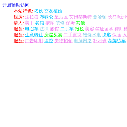
开启辅助访问
本站特色:
搭伙
交友征婚
租房:
法拉盛
布碌仑
皇后区
艾姆赫斯特
曼哈顿
长岛&新
请人:
美甲
餐馆
按摩
装修
保姆
其他
服务:
电召车
法律
旅馆
二手车
报税
美容
签证留学
律师
服务:
生意转让
房屋买卖
二手置换
维修水电
快递
保险
入
服务:
广告印刷
监控
失物招领
电脑网络
补习班
考牌练车