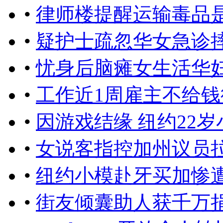
•
律师楼提醒运输毒品
•
疑护士疏忽华女急诊
•
忧身后脑瘫女生活华
•
工作近1周雇主不给
•
因游戏结缘 纽约22
•
女说客指控加州议员
•
纽约小模赴牙买加惨
•
街友倾囊助人获千万