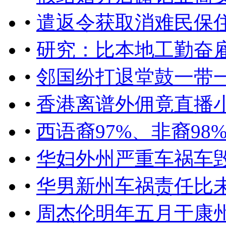
•
遣返令获取消难民保
•
研究：比本地工勤奋
•
邻国纷打退堂鼓一带
•
香港离谱外佣竟直播
•
西语裔97%、非裔9
•
华妇外州严重车祸车
•
华男新州车祸责任比未
•
周杰伦明年五月于康