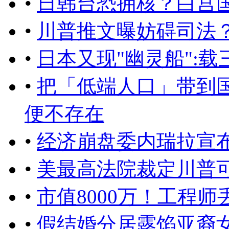
•
日韩台恐拥核？白宫
•
川普推文曝妨碍司法
•
日本又现"幽灵船":
•
把「低端人口」带到
便不存在
•
经济崩盘委内瑞拉宣
•
美最高法院裁定川普
•
市值8000万！工程
•
假结婚分居露馅亚裔