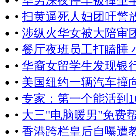
•
华男深夜停车被撞肇
•
扫黄逼死人妇团吁警
•
涉纵火华女被大陪审
•
餐厅夜班员工打瞌睡 
•
华裔女留学生发现银行
•
美国纽约一辆汽车撞向
•
专家：第一个能活到1
•
大三"电脑暖男"免费
•
香港跨栏皇后自曝遭