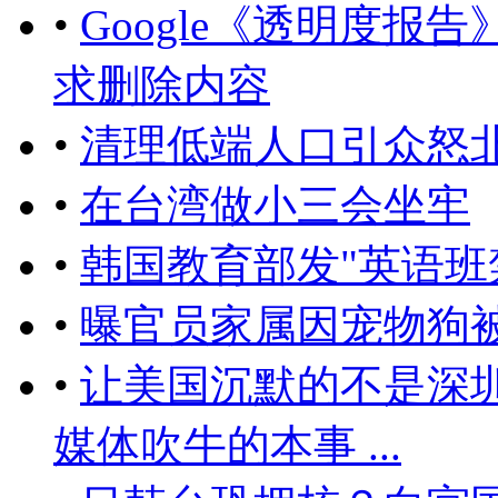
•
Google《透明度报告
求删除内容
•
清理低端人口引众怒
•
在台湾做小三会坐牢
•
韩国教育部发"英语班
•
曝官员家属因宠物狗
•
让美国沉默的不是深
媒体吹牛的本事 ...