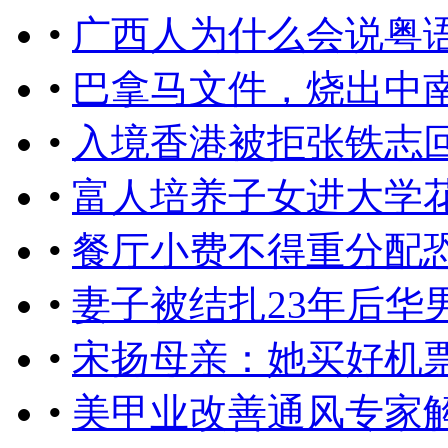
•
广西人为什么会说粤语
•
巴拿马文件，烧出中
•
入境香港被拒张铁志
•
富人培养子女进大学花
•
餐厅小费不得重分配
•
妻子被结扎23年后华
•
宋扬母亲：她买好机票
•
美甲业改善通风专家