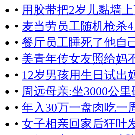
•
用胶带把2岁儿黏墙上
•
麦当劳员工随机枪杀
•
餐厅员工睡死了他自
•
美青年传女友照给妈
•
12岁男孩用生日试出妈
•
周远母亲:坐3000公
•
年入30万一盘肉吃一周
•
女子相亲回家后狂吐