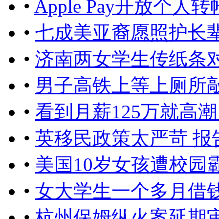
•
Apple Pay开放个
•
七成美亚裔愿照护长
•
济南两女学生传纸条对
•
男子高铁上等上厕所敲
•
看到月薪125万就高
•
英移民政策太严苛 
•
美国10岁女孩遭校园
•
女大学生一个多月借
•
杭州保姆纵火案延期