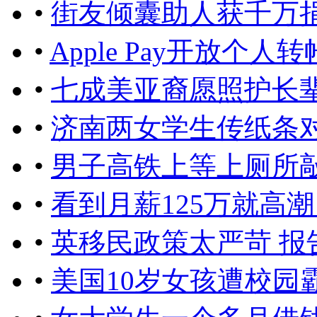
•
街友倾囊助人获千万
•
Apple Pay开放个
•
七成美亚裔愿照护长
•
济南两女学生传纸条对
•
男子高铁上等上厕所敲
•
看到月薪125万就高
•
英移民政策太严苛 
•
美国10岁女孩遭校园