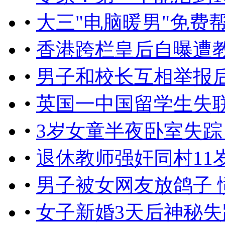
•
大三"电脑暖男"免费
•
香港跨栏皇后自曝遭
•
男子和校长互相举报后
•
英国一中国留学生失
•
3岁女童半夜卧室失踪
•
退休教师强奸同村11
•
男子被女网友放鸽子 
•
女子新婚3天后神秘失