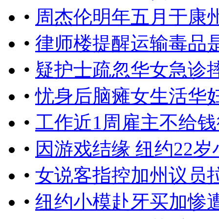
•
周杰伦明年五月于康
•
律师楼提醒运输毒品
•
疑护士疏忽华女急诊
•
忧身后脑瘫女生活华
•
工作近1周雇主不给
•
因游戏结缘 纽约22
•
女说客指控加州议员
•
纽约小模赴牙买加惨