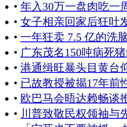
•
年入30万一盘肉吃一周
•
女子相亲回家后狂吐
•
一年狂卖 7.5 亿的
•
广东茂名150吨病死
•
港通缉旺暴头目黄台仰
•
已故教授被揭17年前
•
欧巴马会晤达赖畅谈
•
川普致敬民权领袖与