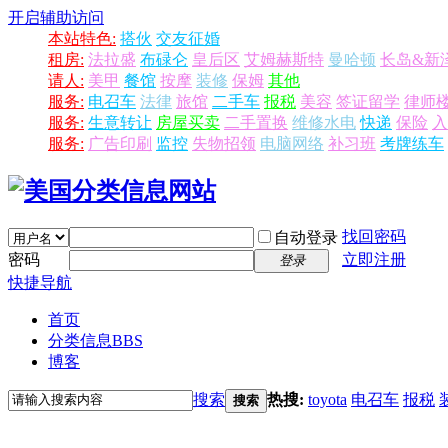
开启辅助访问
本站特色:
搭伙
交友征婚
租房:
法拉盛
布碌仑
皇后区
艾姆赫斯特
曼哈顿
长岛&新
请人:
美甲
餐馆
按摩
装修
保姆
其他
服务:
电召车
法律
旅馆
二手车
报税
美容
签证留学
律师
服务:
生意转让
房屋买卖
二手置换
维修水电
快递
保险
入
服务:
广告印刷
监控
失物招领
电脑网络
补习班
考牌练车
找回密码
自动登录
密码
立即注册
登录
快捷导航
首页
分类信息
BBS
博客
搜索
热搜:
toyota
电召车
报税
搜索