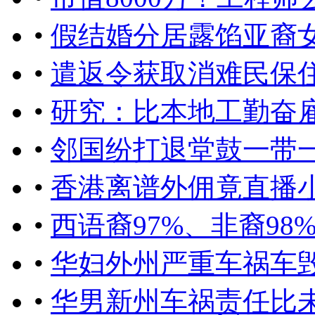
•
假结婚分居露馅亚裔
•
遣返令获取消难民保
•
研究：比本地工勤奋
•
邻国纷打退堂鼓一带
•
香港离谱外佣竟直播
•
西语裔97%、非裔9
•
华妇外州严重车祸车
•
华男新州车祸责任比未