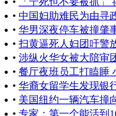
•
「宁死也不要被抓」
•
中国妇助难民为由寻
•
华男深夜停车被撞肇
•
扫黄逼死人妇团吁警
•
涉纵火华女被大陪审
•
餐厅夜班员工打瞌睡 
•
华裔女留学生发现银行
•
美国纽约一辆汽车撞向
•
专家：第一个能活到1