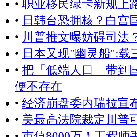
•
职业移民绿卡新规上
•
日韩台恐拥核？白宫
•
川普推文曝妨碍司法
•
日本又现"幽灵船":
•
把「低端人口」带到
便不存在
•
经济崩盘委内瑞拉宣
•
美最高法院裁定川普
•
市值8000万！工程