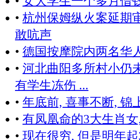
•
女大学生一个多月借
•
杭州保姆纵火案延期
敢吭声
•
德国按摩院内两名华
•
河北曲阳多所村小仍
有学生冻伤 ...
•
年底前, 喜事不断, 
•
有凤凰命的3大生肖女,
•
现在很穷, 但是明年起