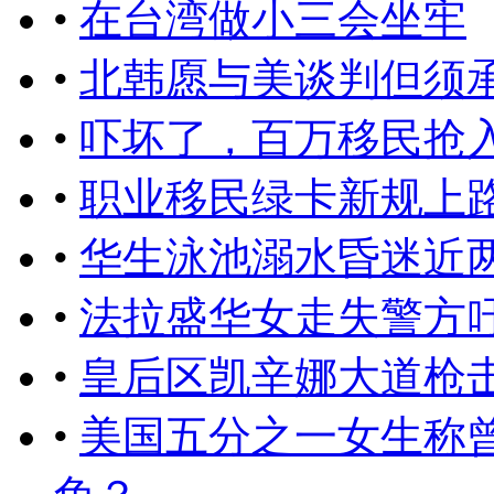
•
在台湾做小三会坐牢
•
北韩愿与美谈判但须
•
吓坏了，百万移民抢
•
职业移民绿卡新规上
•
华生泳池溺水昏迷近
•
法拉盛华女走失警方
•
皇后区凯辛娜大道枪击
•
美国五分之一女生称