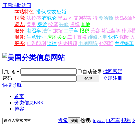
开启辅助访问
本站特色:
搭伙
交友征婚
租房:
法拉盛
布碌仑
皇后区
艾姆赫斯特
曼哈顿
长岛&新
请人:
美甲
餐馆
按摩
装修
保姆
其他
服务:
电召车
法律
旅馆
二手车
报税
美容
签证留学
律师
服务:
生意转让
房屋买卖
二手置换
维修水电
快递
保险
入
服务:
广告印刷
监控
失物招领
电脑网络
补习班
考牌练车
找回密码
自动登录
密码
立即注册
登录
快捷导航
首页
分类信息
BBS
博客
搜索
热搜:
toyota
电召车
报税
搜索