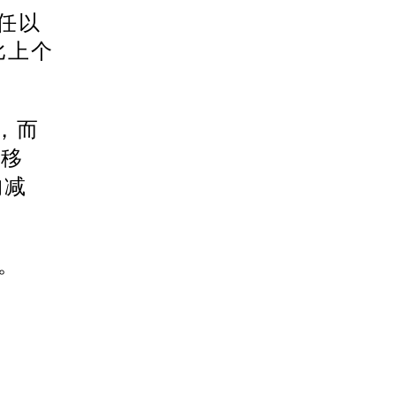
上任以
比上个
，而
证移
的减
。