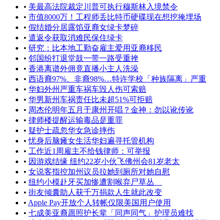
•
美最高法院裁定川普可执行穆斯林入境禁令
•
市值8000万！工程师丢比特币硬碟现在想挖掩埋场
•
假结婚分居露馅亚裔女绿卡梦碎
•
遣返令获取消难民保住绿卡
•
研究：比本地工勤奋雇主爱用亚裔移民
•
邻国纷打退堂鼓一带一路受重挫
•
香港离谱外佣竟直播小主人洗澡
•
西语裔97%、非裔98%…特许学校「种族隔离」严重
•
华妇外州严重车祸车毁人伤可索赔
•
华男新州车祸责任比未超51%可拒赔
•
周杰伦明年五月于康州开唱？金神：勿以讹传讹
•
律师楼提醒运输毒品是重罪
•
疑护士疏忽华女急诊摔伤
•
忧身后脑瘫女生活华妇遍寻托管机构
•
工作近1周雇主不给钱律师：可举报
•
因游戏结缘 纽约22岁小伙飞佛州会81岁老太
•
女说客指控加州议员拉她到厕所对她自慰
•
纽约小模赴牙买加惨遭割喉弃尸草丛
•
街友倾囊助人获千万捐款人生就此改变
•
Apple Pay开放个人转帐仅限美国用户使用
•
七成美亚裔愿照护长辈「同声同气」护理员难找