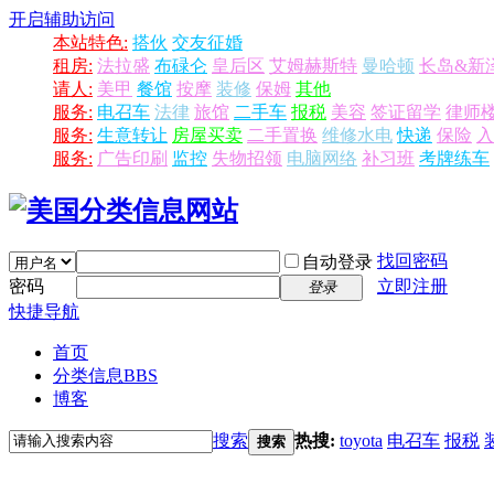
开启辅助访问
本站特色:
搭伙
交友征婚
租房:
法拉盛
布碌仑
皇后区
艾姆赫斯特
曼哈顿
长岛&新
请人:
美甲
餐馆
按摩
装修
保姆
其他
服务:
电召车
法律
旅馆
二手车
报税
美容
签证留学
律师
服务:
生意转让
房屋买卖
二手置换
维修水电
快递
保险
入
服务:
广告印刷
监控
失物招领
电脑网络
补习班
考牌练车
找回密码
自动登录
密码
立即注册
登录
快捷导航
首页
分类信息
BBS
博客
搜索
热搜:
toyota
电召车
报税
搜索