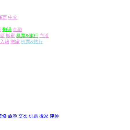
泽西
中介
楼
翻译
金融
籍
搬家
机票&旅行
白送
入籍
搬家
机票&旅行
装修
旅游
交友
机票
搬家
律师