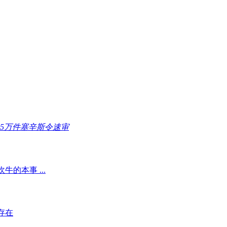
65万件塞辛斯令速审
的本事 ...
存在