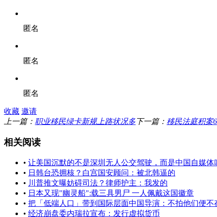
匿名
匿名
匿名
收藏
邀请
上一篇：
职业移民绿卡新规上路状况多
下一篇：
移民法庭积案
相关阅读
•
让美国沉默的不是深圳无人公交驾驶，而是中国自媒体吹牛
•
日韩台恐拥核？白宫国安顾问：被北韩逼的
•
川普推文曝妨碍司法？律师护主：我发的
•
日本又现"幽灵船":载三具男尸 一人佩戴这国徽章
•
把「低端人口」带到国际层面中国导演：不拍他们便不
•
经济崩盘委内瑞拉宣布：发行虚拟货币