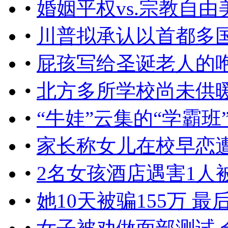
•
婚姻平权vs.宗教自
•
川普拟承认以首都多
•
屁孩写给圣诞老人的咆
•
北方多所学校尚未供暖
•
“牛娃”云集的“学霸
•
家长称女儿在校早恋
•
2名女孩酒店遇害1人
•
她10天被骗155万