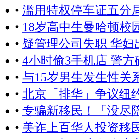
•
滥用特权停车证五分
•
18岁高中生曼哈顿校
•
疑管理公司失职 华妇
•
4小时偷3手机店 警
•
与15岁男生发生性关
•
北京「排华」争议纽
•
专骗新移民！「没尽
•
美诈上百华人投资移民