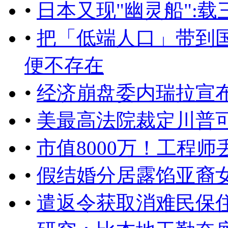
•
日本又现"幽灵船":
•
把「低端人口」带到
便不存在
•
经济崩盘委内瑞拉宣
•
美最高法院裁定川普
•
市值8000万！工程
•
假结婚分居露馅亚裔
•
遣返令获取消难民保