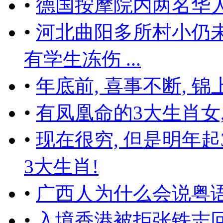
•
德国按摩院内两名华
•
河北曲阳多所村小仍
有学生冻伤 ...
•
年底前, 喜事不断, 
•
有凤凰命的3大生肖女,
•
现在很穷, 但是明年起
3大生肖!
•
广西人为什么会说粤语
•
入境香港被拒张铁志