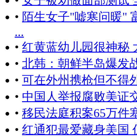
•
女子被劝做面部测试 
•
陌生女子"嘘寒问暖" 
...
•
红黄蓝幼儿园很神秘
•
北韩：朝鲜半岛爆发
•
可在外州携枪但不得
•
中国人举报腐败美证交
•
移民法庭积案65万件
•
红通犯最爱藏身美国 