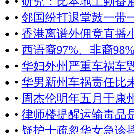
•
研究：比本地工勤奋
•
邻国纷打退堂鼓一带
•
香港离谱外佣竟直播
•
西语裔97%、非裔9
•
华妇外州严重车祸车
•
华男新州车祸责任比未
•
周杰伦明年五月于康
•
律师楼提醒运输毒品
•
疑护士疏忽华女急诊