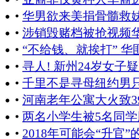
•
华男欲来美捐骨髓救
•
涉销毁赌档被抢视频
•
“不给钱、就挨打” 华
•
寻人! 新州24岁女子
•
千里不是寻母纽约男
•
河南老年公寓大火致3
•
两名小学生被5名同
•
2018年可能会“升官”