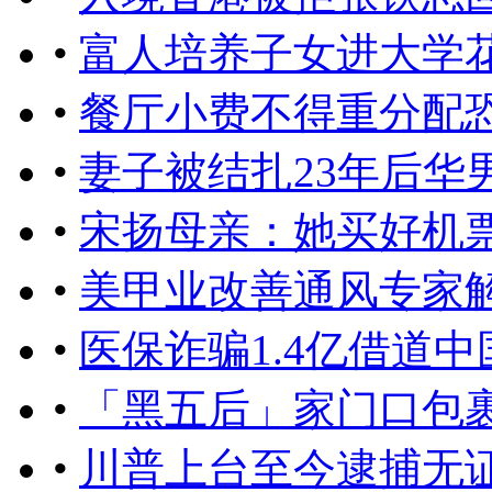
•
富人培养子女进大学花
•
餐厅小费不得重分配
•
妻子被结扎23年后华
•
宋扬母亲：她买好机票
•
美甲业改善通风专家
•
医保诈骗1.4亿借道
•
「黑五后」家门口包
•
川普上台至今逮捕无