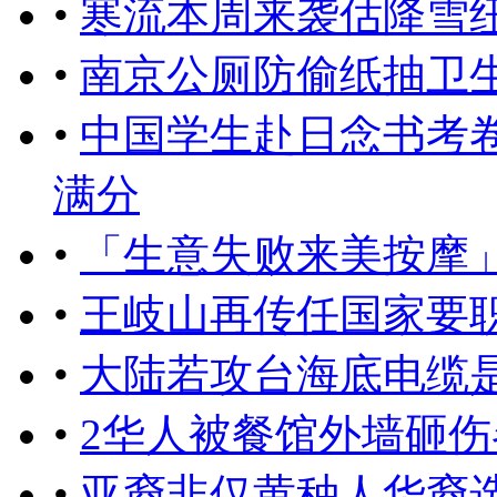
•
寒流本周来袭估降雪
•
南京公厕防偷纸抽卫
•
中国学生赴日念书考
满分
•
「生意失败来美按摩
•
王岐山再传任国家要
•
大陆若攻台海底电缆
•
2华人被餐馆外墙砸伤
•
亚裔非仅黄种人华裔