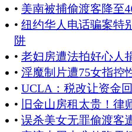
•
美南被捕偷渡客降至4
•
纽约华人电话骗案特
阱
•
老妇房遭法拍好心人捐
•
淫魔制片遭75女指控
•
UCLA：税改让资金
•
旧金山房租太贵！律
•
误杀美女无罪偷渡客