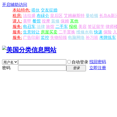
开启辅助访问
本站特色:
搭伙
交友征婚
租房:
法拉盛
布碌仑
皇后区
艾姆赫斯特
曼哈顿
长岛&新
请人:
美甲
餐馆
按摩
装修
保姆
其他
服务:
电召车
法律
旅馆
二手车
报税
美容
签证留学
律师
服务:
生意转让
房屋买卖
二手置换
维修水电
快递
保险
入
服务:
广告印刷
监控
失物招领
电脑网络
补习班
考牌练车
找回密码
自动登录
密码
立即注册
登录