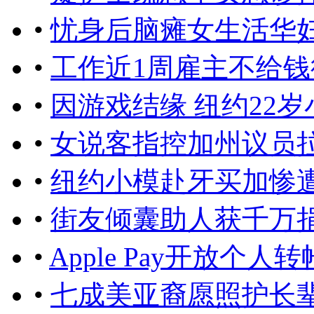
•
忧身后脑瘫女生活华
•
工作近1周雇主不给
•
因游戏结缘 纽约22
•
女说客指控加州议员
•
纽约小模赴牙买加惨
•
街友倾囊助人获千万
•
Apple Pay开放个
•
七成美亚裔愿照护长