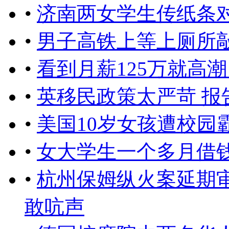
•
济南两女学生传纸条对
•
男子高铁上等上厕所敲
•
看到月薪125万就高
•
英移民政策太严苛 
•
美国10岁女孩遭校园
•
女大学生一个多月借
•
杭州保姆纵火案延期
敢吭声