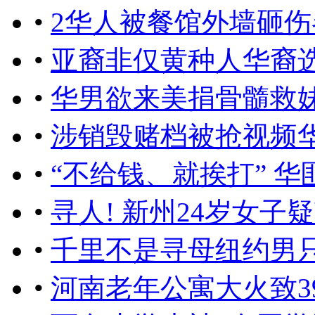
•
2华人被餐馆外墙砸伤
•
亚裔非仅黄种人华裔
•
华男欲来美捐骨髓救
•
涉销毁赌档被抢视频
•
“不给钱、就挨打” 华
•
寻人! 新州24岁女子
•
千里不是寻母纽约男
•
河南老年公寓大火致3