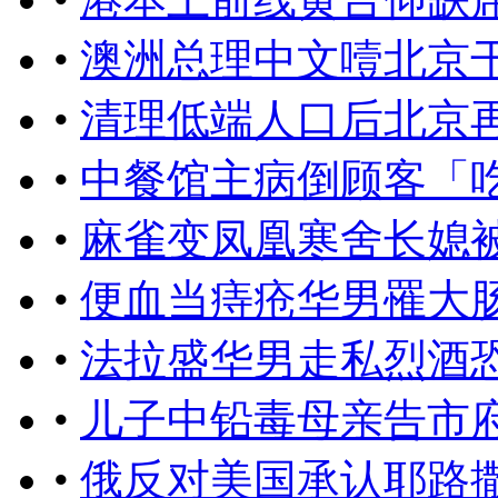
•
澳洲总理中文噎北京
•
清理低端人口后北京
•
中餐馆主病倒顾客「
•
麻雀变凤凰寒舍长媳
•
便血当痔疮华男罹大
•
法拉盛华男走私烈酒
•
儿子中铅毒母亲告市
•
俄反对美国承认耶路