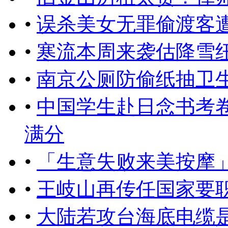
•
误杀美女无罪偷渡客
•
寒流本周来袭估降雪
•
南京公厕防偷纸抽卫
•
中国学生赴日念书考
满分
•
「生意失败来美按摩
•
王岐山再传任国家要
•
大陆若攻台海底电缆