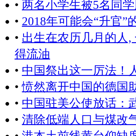
•
两名小学生被5名同
•
2018年可能会“升官”
•
出生在农历几月的人, 
得流油
•
中国祭出这一厉法！
•
愤然离开中国的德国
•
中国驻美公使放话：
•
清除低端人口与煤改
•
港本土前线黄台仰缺