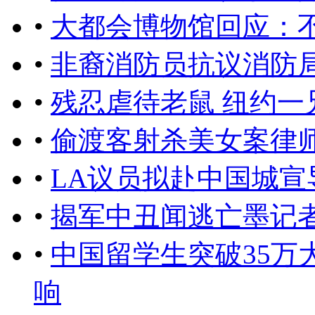
•
大都会博物馆回应：不
•
非裔消防员抗议消防
•
残忍虐待老鼠 纽约一
•
偷渡客射杀美女案律
•
LA议员拟赴中国城宣
•
揭军中丑闻逃亡墨记
•
中国留学生突破35万
响