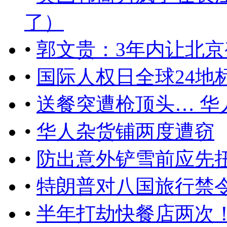
了）
•
郭文贵：3年内让北京
•
国际人权日全球24地
•
送餐突遭枪顶头… 华
•
华人杂货铺两度遭窃
•
防出意外铲雪前应先
•
特朗普对八国旅行禁
•
半年打劫快餐店两次