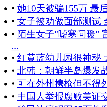
•
她10天被骗155万
•
女子被劝做面部测试 
•
陌生女子"嘘寒问暖" 
...
•
红黄蓝幼儿园很神秘
•
北韩：朝鲜半岛爆发
•
可在外州携枪但不得
•
中国人举报腐败美证交