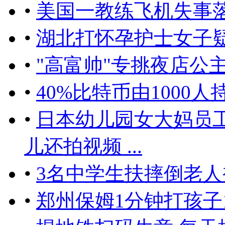
•
美国一教练飞机失事落
•
湖北打怀孕护士女子
•
"高富帅"专挑夜店公
•
40%比特币由1000
•
日本幼儿园女大妈员
儿还拍视频 ...
•
3名中学生扶摔倒老人
•
郑州保姆1分钟打孩子