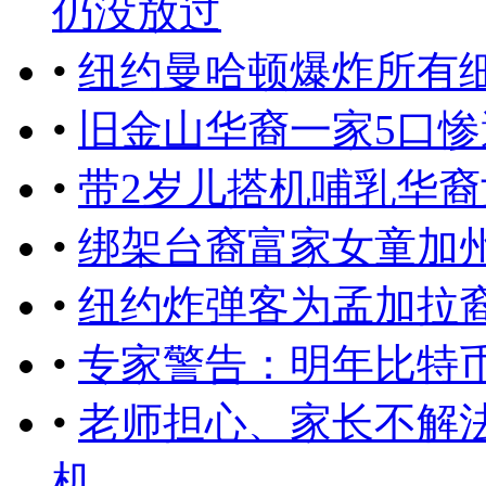
仍没放过
•
纽约曼哈顿爆炸所有
•
旧金山华裔一家5口惨
•
带2岁儿搭机哺乳华
•
绑架台裔富家女童加州
•
纽约炸弹客为孟加拉裔
•
专家警告：明年比特
•
老师担心、家长不解
机