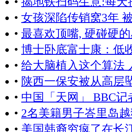
•
揭地铁扫码生意:每天
•
女孩深陷传销窝3年 
•
最喜欢顶嘴, 硬碰硬
•
博士卧底富士康：低
•
给大脑植入这个算法 
•
陕西一保安被从高层
•
中国「天网」 BBC记
•
2名美籍男子峇里岛越
•
美国韩裔穷疯了在长