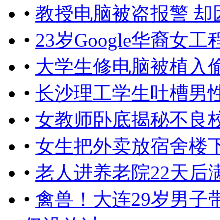
•
教授电脑被盗报警 却
•
23岁Google华裔
•
大学生修电脑被植入
•
长沙理工学生吐槽男
•
女教师卧底揭秘不良校
•
女生把外卖放宿舍楼
•
老人进养老院22天后
•
禽兽！大连29岁男子