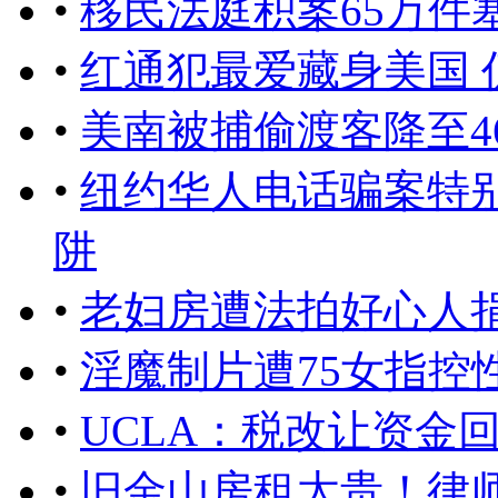
•
移民法庭积案65万件
•
红通犯最爱藏身美国 
•
美南被捕偷渡客降至4
•
纽约华人电话骗案特
阱
•
老妇房遭法拍好心人捐
•
淫魔制片遭75女指控
•
UCLA：税改让资金
•
旧金山房租太贵！律