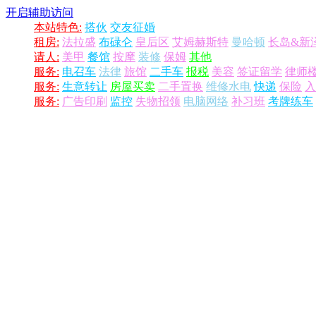
开启辅助访问
本站特色:
搭伙
交友征婚
租房:
法拉盛
布碌仑
皇后区
艾姆赫斯特
曼哈顿
长岛&新
请人:
美甲
餐馆
按摩
装修
保姆
其他
服务:
电召车
法律
旅馆
二手车
报税
美容
签证留学
律师
服务:
生意转让
房屋买卖
二手置换
维修水电
快递
保险
入
服务:
广告印刷
监控
失物招领
电脑网络
补习班
考牌练车