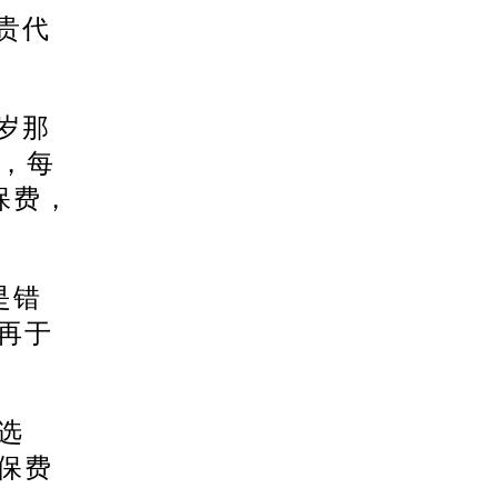
昂贵代
岁那
，每
保费，
是错
再于
路选
保费