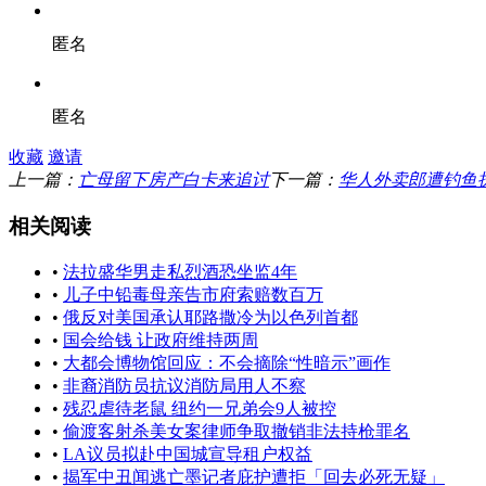
匿名
匿名
收藏
邀请
上一篇：
亡母留下房产白卡来追讨
下一篇：
华人外卖郎遭钓鱼
相关阅读
•
法拉盛华男走私烈酒恐坐监4年
•
儿子中铅毒母亲告市府索赔数百万
•
俄反对美国承认耶路撒冷为以色列首都
•
国会给钱 让政府维持两周
•
大都会博物馆回应：不会摘除“性暗示”画作
•
非裔消防员抗议消防局用人不察
•
残忍虐待老鼠 纽约一兄弟会9人被控
•
偷渡客射杀美女案律师争取撤销非法持枪罪名
•
LA议员拟赴中国城宣导租户权益
•
揭军中丑闻逃亡墨记者庇护遭拒「回去必死无疑」