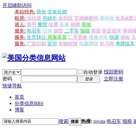
开启辅助访问
本站特色:
搭伙
交友征婚
租房:
法拉盛
布碌仑
皇后区
艾姆赫斯特
曼哈顿
长岛&新
请人:
美甲
餐馆
按摩
装修
保姆
其他
服务:
电召车
法律
旅馆
二手车
报税
美容
签证留学
律师
服务:
生意转让
房屋买卖
二手置换
维修水电
快递
保险
入
服务:
广告印刷
监控
失物招领
电脑网络
补习班
考牌练车
找回密码
自动登录
密码
立即注册
登录
快捷导航
首页
分类信息
BBS
博客
搜索
热搜:
toyota
电召车
报税
搜索