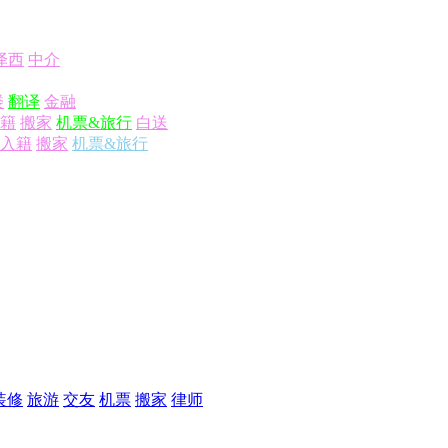
泽西
中介
楼
翻译
金融
籍
搬家
机票&旅行
白送
入籍
搬家
机票&旅行
装修
旅游
交友
机票
搬家
律师