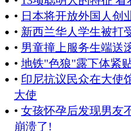
•
13项聪明人的特征 
•
日本将开放外国人创
•
新西兰华人学生被打
•
男童撞上服务生端送滚
•
地铁"色狼"露下体紧
•
印尼抗议民众在大使
大使
•
女孩怀孕后发现男友不
崩溃了!