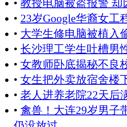
•
教授电脑被盗报警 却
•
23岁Google华裔
•
大学生修电脑被植入
•
长沙理工学生吐槽男
•
女教师卧底揭秘不良校
•
女生把外卖放宿舍楼
•
老人进养老院22天后
•
禽兽！大连29岁男子
仍没放过