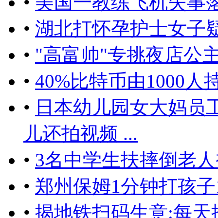
•
美国一教练飞机失事落
•
湖北打怀孕护士女子
•
"高富帅"专挑夜店公
•
40%比特币由1000
•
日本幼儿园女大妈员
儿还拍视频 ...
•
3名中学生扶摔倒老人
•
郑州保姆1分钟打孩子
•
揭地铁扫码生意:每天