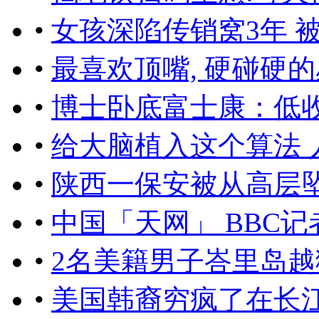
•
女孩深陷传销窝3年 
•
最喜欢顶嘴, 硬碰硬
•
博士卧底富士康：低
•
给大脑植入这个算法 
•
陕西一保安被从高层
•
中国「天网」 BBC记
•
2名美籍男子峇里岛越
•
美国韩裔穷疯了在长