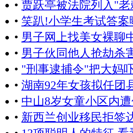
•
贾跃亭被法院列入"老
•
笑趴!小学生考试答案
•
男子网上找美女裸聊中
•
男子伙同他人抢劫杀
•
"刑事逮捕令"把大妈吓懵
•
湖南92年女孩拟任团
•
中山8岁女童小区内遭
•
新西兰创业移民拒签达