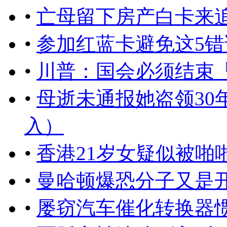
•
亡母留下房产白卡来
•
参加红蓝卡避免这5错
•
川普：国会必须结束
•
母逝未通报她盗领30
入）
•
香港21岁女疑似被啪
•
曼哈顿爆恐分子又是
•
屡窃汽车催化转换器