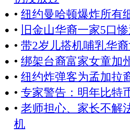
•
纽约曼哈顿爆炸所有
•
旧金山华裔一家5口惨
•
带2岁儿搭机哺乳华
•
绑架台裔富家女童加州
•
纽约炸弹客为孟加拉裔
•
专家警告：明年比特
•
老师担心、家长不解
机