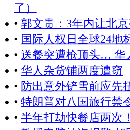
了）
•
郭文贵：3年内让北京
•
国际人权日全球24地
•
送餐突遭枪顶头… 华
•
华人杂货铺两度遭窃
•
防出意外铲雪前应先
•
特朗普对八国旅行禁
•
半年打劫快餐店两次