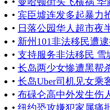
•
曼哈顿街头飞横祸 
•
宾臣墟连发多起暴力抢
•
日落公园华人超市夜
•
新州101非法移民遭逮
•
支持服务非法移民 雪
•
长岛两少女惨遭黑帮杀
•
长岛Uber司机见女
•
布碌仑高中外发生伤人
•
纽约恐攻嫌犯家属痛