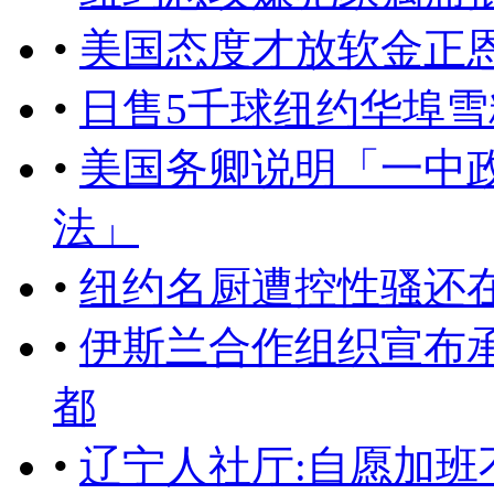
•
美国态度才放软金正
•
日售5千球纽约华埠
•
美国务卿说明「一中
法」
•
纽约名厨遭控性骚还
•
伊斯兰合作组织宣布
都
•
辽宁人社厅:自愿加班