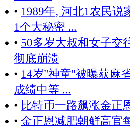
•
1989年, 河北1农民
1个大秘密 ...
•
50多岁大叔和女子交
彻底崩溃
•
14岁"神童"被曝获麻
成绩中等 ...
•
比特币一路飙涨金正
•
金正恩减肥朝鲜高官