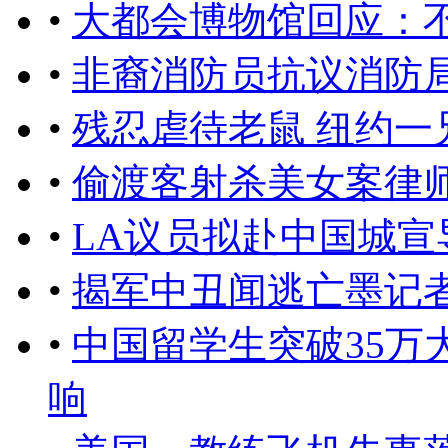
•
大都会博物馆回应：不
•
非裔消防员抗议消防
•
残忍虐待老鼠 纽约一
•
偷渡客射杀美女案律
•
LA议员拟赴中国城宣
•
揭军中丑闻逃亡墨记
•
中国留学生突破35万
响