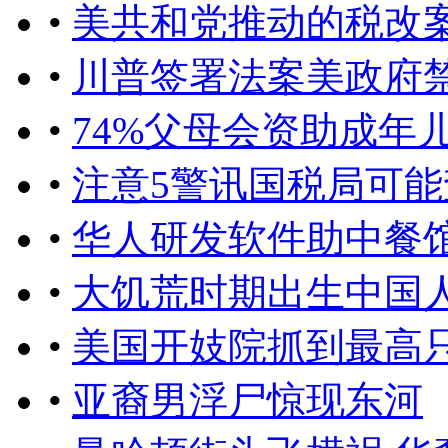
•
美共和党推动的税改
•
川普签署法案美政府
•
74%父母会资助成年
•
注意5警讯国税局可能
•
华人研发软件助中餐
•
大饥荒时期出生中国
•
美国开妓院抓到最高只
•
亚裔男浮尸惊现东河