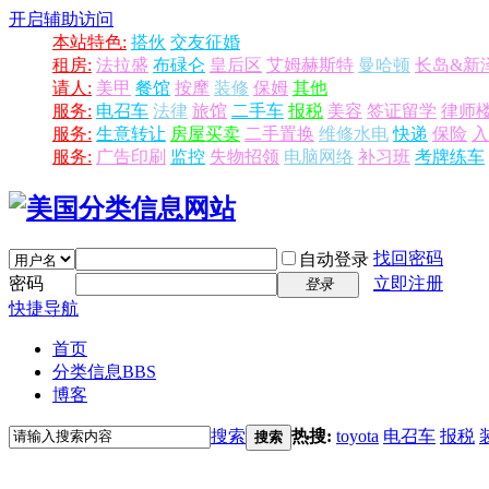
开启辅助访问
本站特色:
搭伙
交友征婚
租房:
法拉盛
布碌仑
皇后区
艾姆赫斯特
曼哈顿
长岛&新
请人:
美甲
餐馆
按摩
装修
保姆
其他
服务:
电召车
法律
旅馆
二手车
报税
美容
签证留学
律师
服务:
生意转让
房屋买卖
二手置换
维修水电
快递
保险
入
服务:
广告印刷
监控
失物招领
电脑网络
补习班
考牌练车
找回密码
自动登录
密码
立即注册
登录
快捷导航
首页
分类信息
BBS
博客
搜索
热搜:
toyota
电召车
报税
搜索