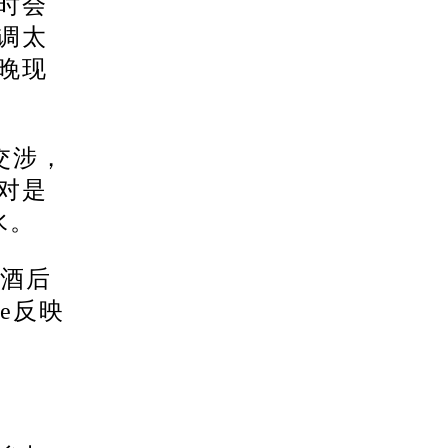
时会
调太
晚现
交涉，
对是
水。
反酒后
e反映