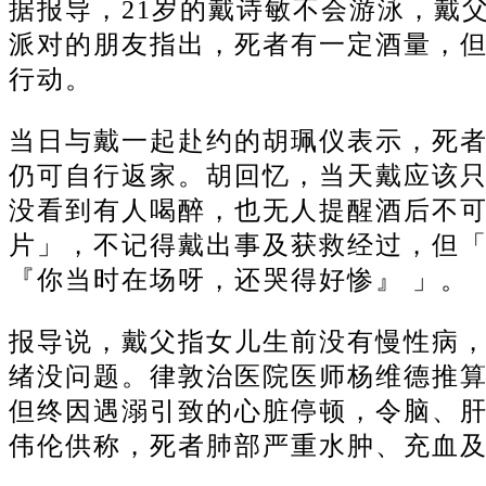
据报导，21岁的戴诗敏不会游泳，戴
派对的朋友指出，死者有一定酒量，
行动。
当日与戴一起赴约的胡珮仪表示，死
仍可自行返家。
胡回忆，当天戴应该
没看到有人喝醉，也无人提醒酒后不
片」，不记得戴出事及获救经过，但
『你当时在场呀，还哭得好惨』 」。
报导说，戴父指女儿生前没有慢性病
绪没问题。
律敦治医院医师杨维德推算
但终因遇溺引致的心脏停顿，令脑、
伟伦供称，死者肺部严重水肿、充血