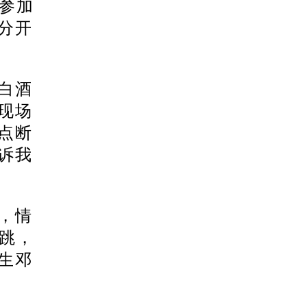
参加
分开
白酒
现场
点断
诉我
，情
跳，
生邓