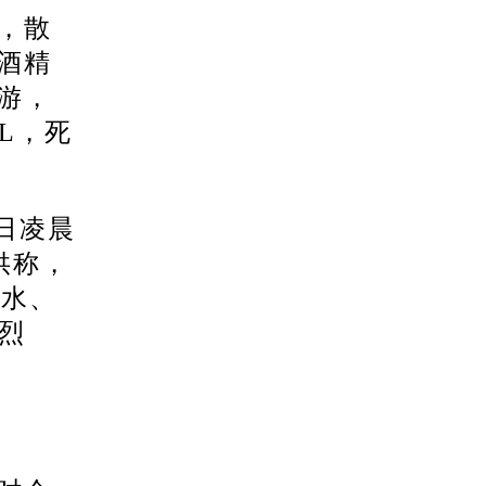
，散
酒精
游，
/L，死
日凌晨
供称，
汽水、
他烈