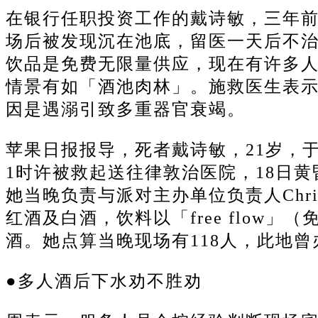
在银行任职投资工作的戴诗敏，三年
场后被发现沉在池底，留医一天后不
饮品是免费无限量供应，现在有许多
情景有如「酒池肉林」。
施救医生表示，
因是遇溺引致多重器官衰竭。
苹果日报报导，死者戴诗敏，21岁，于
1时许被救起送往律敦治医院，18日
她当晚负责与派对主办单位负责人Christ
红酒及白酒，饮料以「free flow
酒。
她点算当晚现场有118人，此地曾
●多人酒后下水劝不胜劝