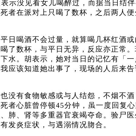
父表示没见看女儿喝醉过，而据当日结伴
但死者在派对上只喝了数杯，之后两人便
者平日喝酒不会过量，就算喝几杯红酒或
只喝了数杯，与平日无异，反应亦正常。
可下水。
胡表示，她对当日的记忆有「一
「我应该知道她出事了，现场的人后来告
，也没有食物敏感或与人结怨，不烟不酒
死者心脏曾停顿45分钟，虽一度回复心
肝、肺、肾等多重器官衰竭夺命。
验尸医
及有发炎症状，与遇溺情况肳合。