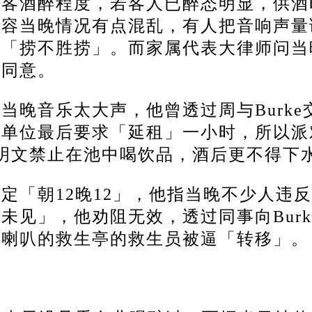
宾客酒醉程度，若客人已醉态明显，供酒
形容当晚情况有点混乱，有人把音响声量
，「捞不胜捞」。
而家属代表大律师问当
示同意。
晚音乐太大声，他曾透过周与Burke
办单位最后要求「延租」一小时，所以派
明文禁止在池中喝饮品，酒后更不得下
定「朝12晚12」，他指当晚不少人违
见」，他劝阻无效，透过同事向Burk
近喇叭的救生亭的救生员被逼「转移」。