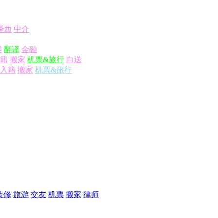
泽西
中介
楼
翻译
金融
籍
搬家
机票&旅行
白送
入籍
搬家
机票&旅行
装修
旅游
交友
机票
搬家
律师