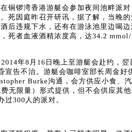
前在铜锣湾香港游艇会参加夜间池畔派对
治。
死因庭昨召开研讯，据了解，当晚的
人酒后违规下水，还有在游泳池里边喝边
死者血液酒精浓度高，达34.2 mmol
2014年8月16日晚上至游艇会赴约，翌
黄昏宣告不治。
游艇会咖啡室部长周金好
opher Burke沟通，会方供应小食、
」（免费无限量）形式提供，但不会供应其
办过300人的派对。