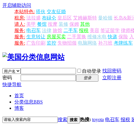
开启辅助访问
本站特色:
搭伙
交友征婚
租房:
法拉盛
布碌仑
皇后区
艾姆赫斯特
曼哈顿
长岛&新
请人:
美甲
餐馆
按摩
装修
保姆
其他
服务:
电召车
法律
旅馆
二手车
报税
美容
签证留学
律师
服务:
生意转让
房屋买卖
二手置换
维修水电
快递
保险
入
服务:
广告印刷
监控
失物招领
电脑网络
补习班
考牌练车
找回密码
自动登录
密码
立即注册
登录
快捷导航
首页
分类信息
BBS
博客
搜索
热搜:
toyota
电召车
报税
搜索