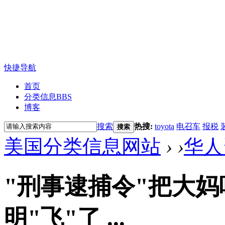
快捷导航
首页
分类信息
BBS
博客
搜索
热搜:
toyota
电召车
报税
搜索
美国分类信息网站
›
›
华人
"刑事逮捕令"把大妈
明"飞"了 ...