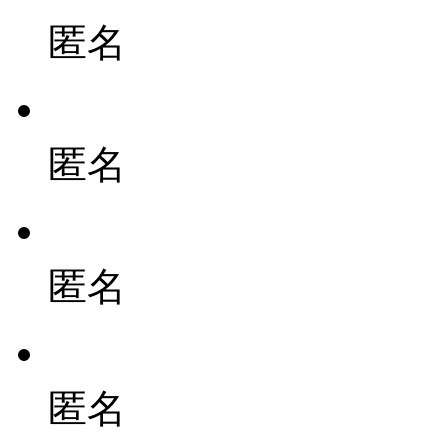
匿名
匿名
匿名
匿名