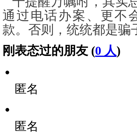
千提醒万嘱咐，其实
通过电话办案、更不
款。否则，统统都是骗
刚表态过的朋友 (
0 人
)
匿名
匿名