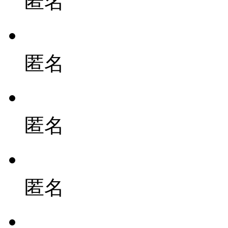
匿名
匿名
匿名
匿名