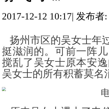
2017-12-12 10:17
|
发布者
扬州市区的吴女士年
挺滋润的。可前一阵儿
搅乱了吴女士原本安逸
吴女士的所有积蓄莫名消