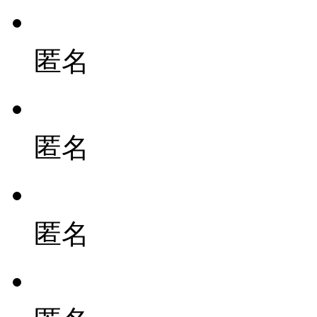
匿名
匿名
匿名