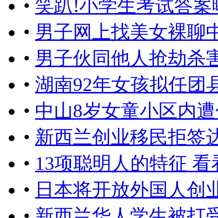
•
笑趴!小学生考试答案
•
男子网上找美女裸聊中
•
男子伙同他人抢劫杀
•
湖南92年女孩拟任团
•
中山8岁女童小区内遭
•
新西兰创业移民拒签达
•
13项聪明人的特征 
•
日本将开放外国人创
•
新西兰华人学生被打