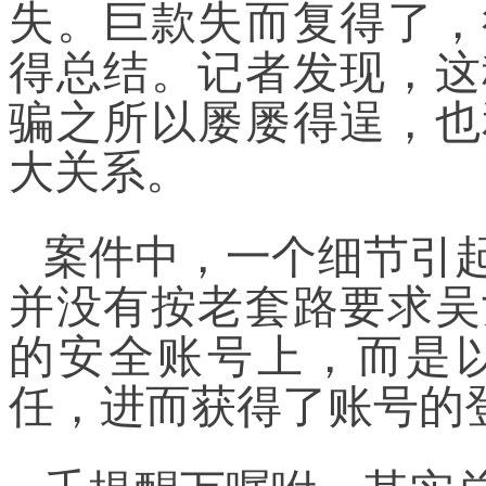
失。巨款失而复得了，
得总结。记者发现，这
骗之所以屡屡得逞，也
大关系。
案件中，一个细节引
并没有按老套路要求吴
的安全账号上，而是
任，进而获得了账号的