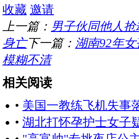
收藏
邀请
上一篇：
男子伙同他人抢
身亡
下一篇：
湖南92年
模糊不清
相关阅读
•
美国一教练飞机失事落
•
湖北打怀孕护士女子
•
"高富帅"专挑夜店公