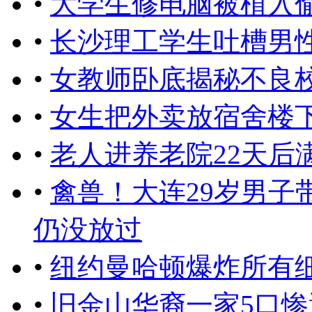
•
大学生修电脑被植入
•
长沙理工学生吐槽男
•
女教师卧底揭秘不良校
•
女生把外卖放宿舍楼
•
老人进养老院22天后
•
禽兽！大连29岁男子
仍没放过
•
纽约曼哈顿爆炸所有
•
旧金山华裔一家5口惨