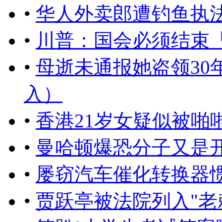
•
华人外卖郎遭钓鱼执
•
川普：国会必须结束
•
母逝未通报她盗领30
入）
•
香港21岁女疑似被啪
•
曼哈顿爆恐分子又是
•
屡窃汽车催化转换器
•
贾跃亭被法院列入"老