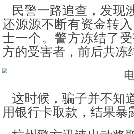
民警一路追查，发现
还源源不断有资金转入
士一个。警方冻结了受
方的受害者，前后共冻结
这时候，骗子并不知
用银行卡取款，结果暴