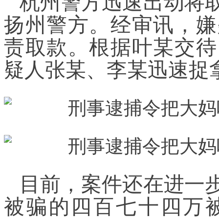
杭州警方迅速出动将
扬州警方。经审讯，嫌
责取款。根据叶某交待
疑人张某、李某迅速捉
目前，案件还在进一
被骗的四百七十四万