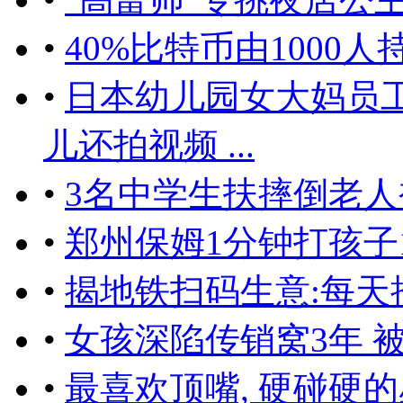
•
40%比特币由1000
•
日本幼儿园女大妈员
儿还拍视频 ...
•
3名中学生扶摔倒老人
•
郑州保姆1分钟打孩子
•
揭地铁扫码生意:每天
•
女孩深陷传销窝3年 
•
最喜欢顶嘴, 硬碰硬