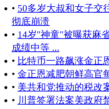
•
50多岁大叔和女子交
彻底崩溃
•
14岁"神童"被曝获麻
成绩中等 ...
•
比特币一路飙涨金正
•
金正恩减肥朝鲜高官
•
美共和党推动的税改
•
川普签署法案美政府