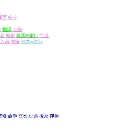
泽西
中介
楼
翻译
金融
籍
搬家
机票&旅行
白送
入籍
搬家
机票&旅行
装修
旅游
交友
机票
搬家
律师