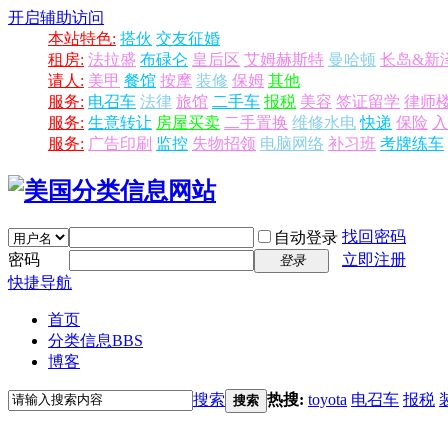
开启辅助访问
本站特色:
搭伙
交友征婚
租房:
法拉盛
布碌仑
皇后区
艾姆赫斯特
曼哈顿
长岛&新
请人:
美甲
餐馆
按摩
装修
保姆
其他
服务:
电召车
法律
旅馆
二手车
报税
美容
签证留学
律师
服务:
生意转让
房屋买卖
二手置换
维修水电
快递
保险
入
服务:
广告印刷
监控
失物招领
电脑网络
补习班
考牌练车
找回密码
自动登录
密码
立即注册
登录
快捷导航
首页
分类信息
BBS
博客
搜索
热搜:
toyota
电召车
报税
搜索