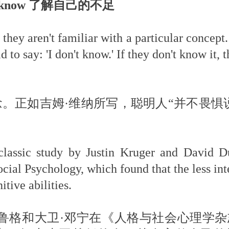
don't know 了解自己的不足
they aren't familiar with a particular concept
d to say: 'I don't know.' If they don't know it, 
。正如吉姆·维纳所写，聪明人“并不畏惧
classic study by Justin Kruger and David D
ocial Psychology, which found that the less int
tive abilities.
鲁格和大卫·邓宁在《人格与社会心理学杂