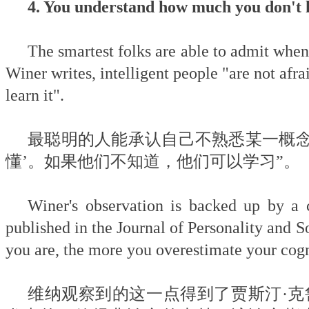
4. You understand how much you 
The smartest folks are able to admit when 
Winer writes, intelligent people "are not afrai
learn it".
最聪明的人能承认自己不熟悉某一概念
懂’。如果他们不知道，他们可以学习”。
Winer's observation is backed up by a 
published in the Journal of Personality and S
you are, the more you overestimate your cogni
维纳观察到的这一点得到了贾斯汀·克