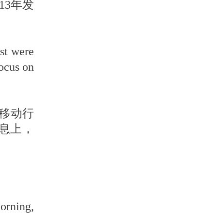
13年发
est were
ocus on
移动行
息上，
orning,