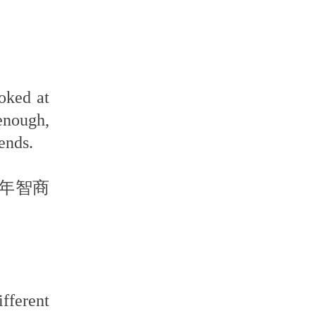
ooked at
enough,
ends.
童年智商
ifferent