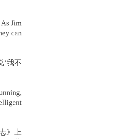
. As Jim
they can
说‘我不
unning,
elligent
志》上