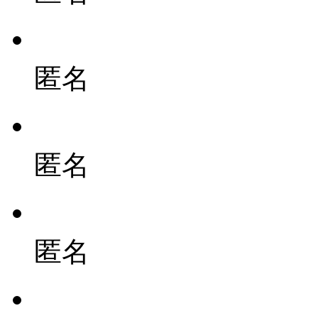
匿名
匿名
匿名