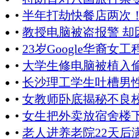
•
半年打劫快餐店两次
•
教授电脑被盗报警 却
•
23岁Google华裔
•
大学生修电脑被植入
•
长沙理工学生吐槽男
•
女教师卧底揭秘不良校
•
女生把外卖放宿舍楼
•
老人进养老院22天后