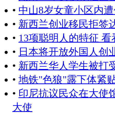
•
中山8岁女童小区内遭
•
新西兰创业移民拒签达
•
13项聪明人的特征 
•
日本将开放外国人创
•
新西兰华人学生被打
•
地铁"色狼"露下体紧
•
印尼抗议民众在大使
大使