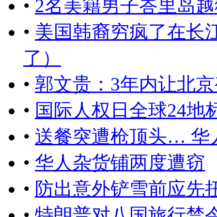
•
2名美籍男子峇里岛越
•
美国韩裔穷疯了在长
了）
•
郭文贵：3年内让北京
•
国际人权日全球24地
•
送餐突遭枪顶头… 华
•
华人杂货铺两度遭窃
•
防出意外铲雪前应先
•
特朗普对八国旅行禁