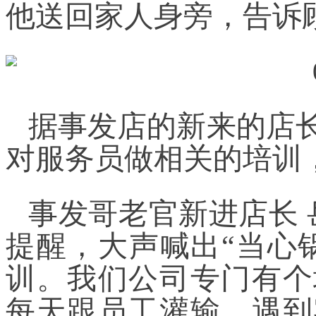
他送回家人身旁，告诉
据事发店的新来的店
对服务员做相关的培训
事发哥老官新进店长 
提醒，大声喊出“当心
训。我们公司专门有个
每天跟员工灌输，遇到