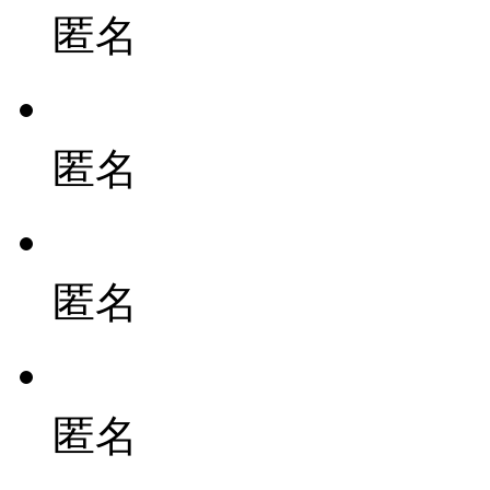
匿名
匿名
匿名
匿名