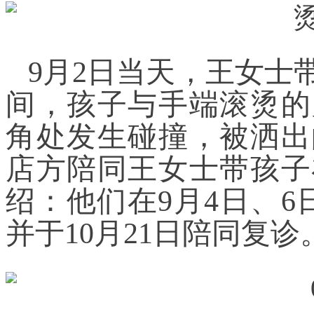
9月2日当天，王女士
间，孩子与手端滚烫的
角处发生碰撞，被洒出
店方陪同王女士带孩子
绍：他们在9月4日、6
并于10月21日陪同复诊