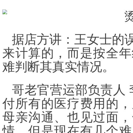
据店方讲：王女士的
来计算的，而是按全年
难判断其真实情况。
哥老官营运部负责人 
付所有的医疗费用的，
母亲沟通、也见过面，
情。但是现在有几个难