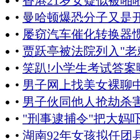
•
香港21岁女疑似被啪
•
曼哈顿爆恐分子又是
•
屡窃汽车催化转换器
•
贾跃亭被法院列入"老
•
笑趴!小学生考试答案
•
男子网上找美女裸聊中
•
男子伙同他人抢劫杀
•
"刑事逮捕令"把大妈吓懵
•
湖南92年女孩拟任团