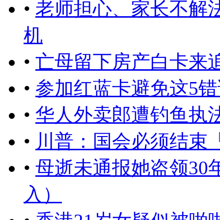
•
老师担心、家长不解
机
•
亡母留下房产白卡来
•
参加红蓝卡避免这5错
•
华人外卖郎遭钓鱼执
•
川普：国会必须结束
•
母逝未通报她盗领30
入）