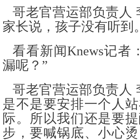
哥老官营运部负责人 
家长说，孩子没有听到
看看新闻Knews记
漏呢？”
哥老官营运部负责人 
是不是要安排一个人站
际。所以我们还是要提
步，要喊锅底、小心烫