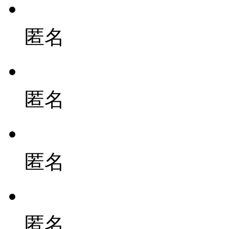
匿名
匿名
匿名
匿名