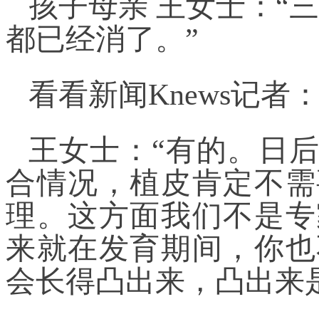
孩子母亲 王女士：“
都已经消了。”
看看新闻Knews记者
王女士：“有的。日
合情况，植皮肯定不需
理。这方面我们不是专
来就在发育期间，你也
会长得凸出来，凸出来是