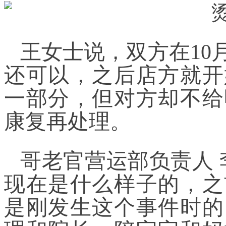
王女士说，双方在10
还可以，之后店方就开
一部分，但对方却不给
康复再处理。
哥老官营运部负责人 
现在是什么样子的，之
是刚发生这个事件时的。