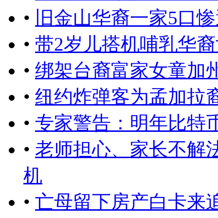
•
旧金山华裔一家5口惨
•
带2岁儿搭机哺乳华
•
绑架台裔富家女童加州
•
纽约炸弹客为孟加拉裔
•
专家警告：明年比特
•
老师担心、家长不解
机
•
亡母留下房产白卡来