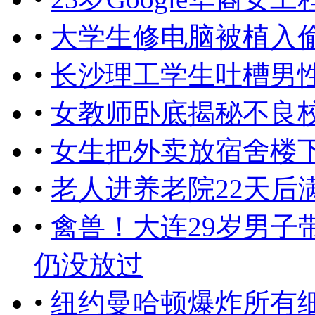
•
大学生修电脑被植入
•
长沙理工学生吐槽男
•
女教师卧底揭秘不良校
•
女生把外卖放宿舍楼
•
老人进养老院22天后
•
禽兽！大连29岁男子
仍没放过
•
纽约曼哈顿爆炸所有