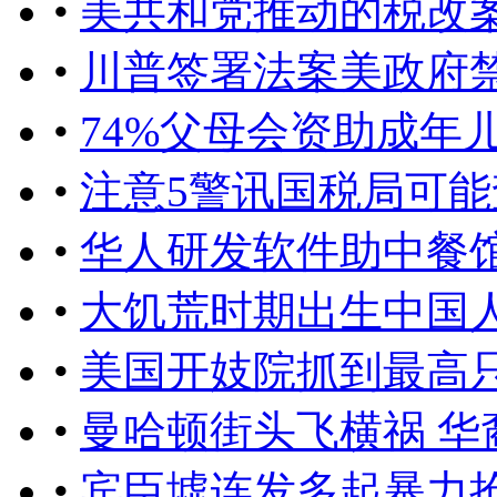
•
美共和党推动的税改
•
川普签署法案美政府
•
74%父母会资助成年
•
注意5警讯国税局可能
•
华人研发软件助中餐
•
大饥荒时期出生中国
•
美国开妓院抓到最高只
•
曼哈顿街头飞横祸 
•
宾臣墟连发多起暴力抢