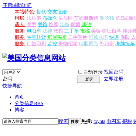
开启辅助访问
本站特色:
搭伙
交友征婚
租房:
法拉盛
布碌仑
皇后区
艾姆赫斯特
曼哈顿
长岛&新
请人:
美甲
餐馆
按摩
装修
保姆
其他
服务:
电召车
法律
旅馆
二手车
报税
美容
签证留学
律师
服务:
生意转让
房屋买卖
二手置换
维修水电
快递
保险
入
服务:
广告印刷
监控
失物招领
电脑网络
补习班
考牌练车
找回密码
自动登录
密码
立即注册
登录
快捷导航
首页
分类信息
BBS
博客
搜索
热搜:
toyota
电召车
报税
搜索