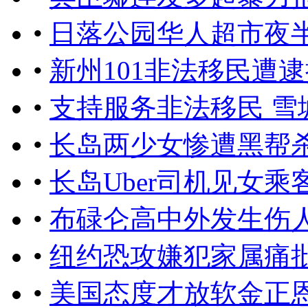
•
日落公园华人超市夜
•
新州101非法移民遭逮
•
支持服务非法移民 雪
•
长岛两少女惨遭黑帮杀
•
长岛Uber司机见女
•
布碌仑高中外发生伤人
•
纽约恐攻嫌犯家属痛
•
美国态度才放软金正