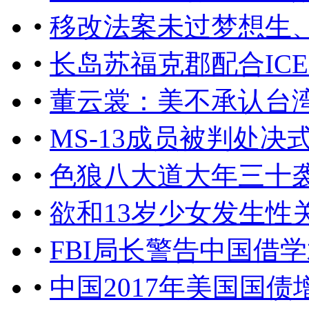
•
移改法案未过梦想生
•
长岛苏福克郡配合IC
•
董云裳：美不承认台
•
MS-13成员被判处决
•
色狼八大道大年三十
•
欲和13岁少女发生性
•
FBI局长警告中国借
•
中国2017年美国国