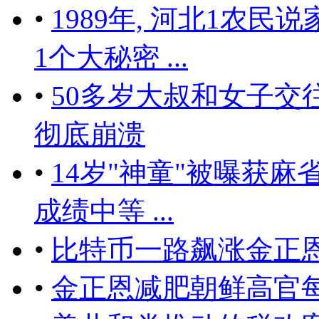
•
1989年, 河北1农民
1个大秘密 ...
•
50多岁大叔和女子交
彻底崩溃
•
14岁"神童"被曝获麻
成绩中等 ...
•
比特币一路飙涨金正
•
金正恩减肥朝鲜高官