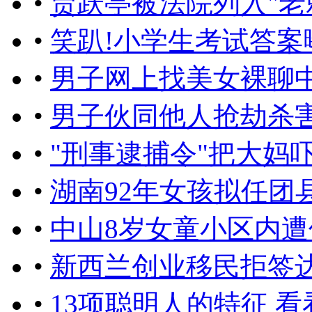
•
贾跃亭被法院列入"老
•
笑趴!小学生考试答案
•
男子网上找美女裸聊中
•
男子伙同他人抢劫杀
•
"刑事逮捕令"把大妈吓懵
•
湖南92年女孩拟任团
•
中山8岁女童小区内遭
•
新西兰创业移民拒签达
•
13项聪明人的特征 