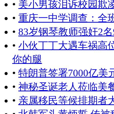
•
美小男孩泪诉校园欺
•
重庆一中学调查：全班
•
83岁钢琴教师强奸2
•
小伙丁丁大遇车祸高位
你的腿
•
特朗普签署7000亿
•
神秘圣诞老人莅临美餐馆
•
亲属移民等候排期者大