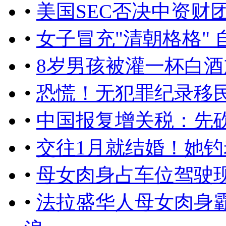
•
美国SEC否决中资财
•
女子冒充"清朝格格" 
•
8岁男孩被灌一杯白酒
•
恐慌！无犯罪纪录移民
•
中国报复增关税：先
•
交往1月就结婚！她
•
母女肉身占车位驾驶
•
法拉盛华人母女肉身