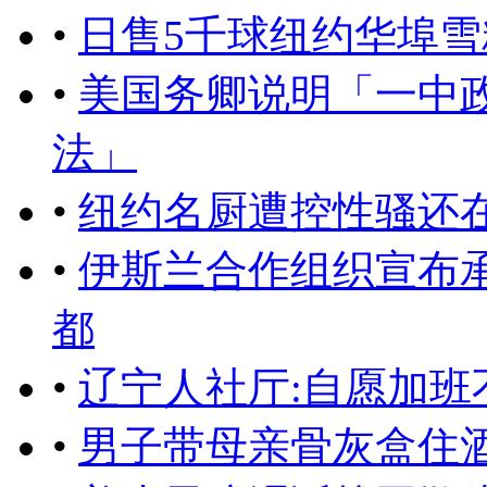
•
日售5千球纽约华埠
•
美国务卿说明「一中
法」
•
纽约名厨遭控性骚还
•
伊斯兰合作组织宣布
都
•
辽宁人社厅:自愿加班
•
男子带母亲骨灰盒住酒