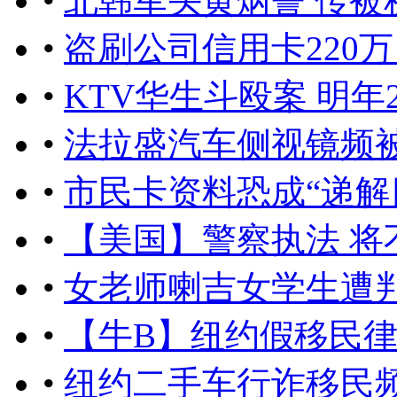
•
北韩军头黄炳誓 传被
•
盗刷公司信用卡220万
•
KTV华生斗殴案 明年
•
法拉盛汽车侧视镜频被
•
市民卡资料恐成“递解
•
【美国】警察执法 将
•
女老师喇吉女学生遭
•
【牛B】纽约假移民律
•
纽约二手车行诈移民