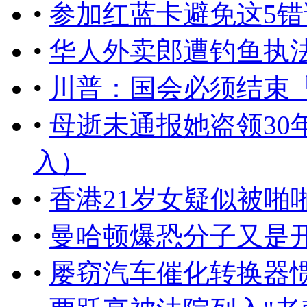
•
参加红蓝卡避免这5错
•
华人外卖郎遭钓鱼执
•
川普：国会必须结束
•
母逝未通报她盗领30
入）
•
香港21岁女疑似被啪
•
曼哈顿爆恐分子又是
•
屡窃汽车催化转换器