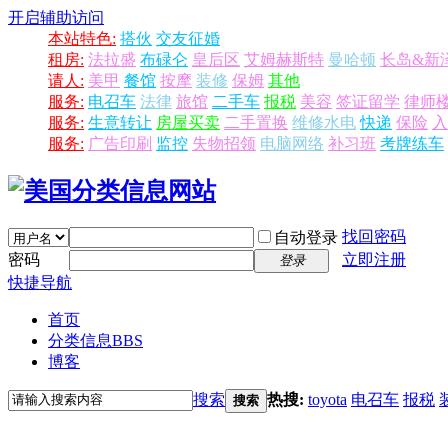
开启辅助访问
本站特色:
搭伙
交友征婚
租房:
法拉盛
布碌仑
皇后区
艾姆赫斯特
曼哈顿
长岛&新
请人:
美甲
餐馆
按摩
装修
保姆
其他
服务:
电召车
法律
旅馆
二手车
报税
美容
签证留学
律师
服务:
生意转让
房屋买卖
二手置换
维修水电
快递
保险
入
服务:
广告印刷
监控
失物招领
电脑网络
补习班
考牌练车
找回密码
自动登录
密码
立即注册
登录
快捷导航
首页
分类信息
BBS
博客
搜索
热搜:
toyota
电召车
报税
搜索