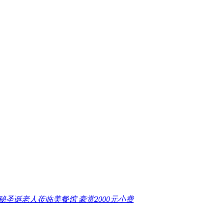
秘圣诞老人莅临美餐馆 豪赏2000元小费