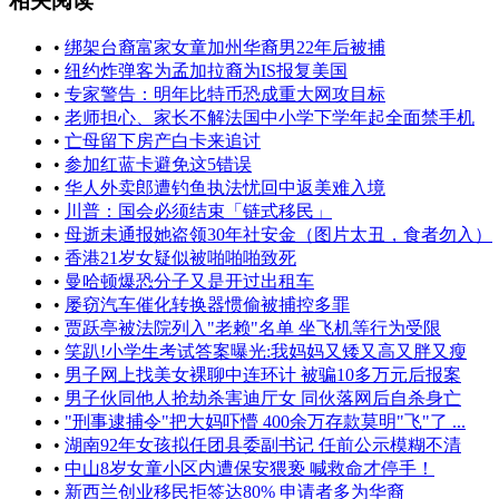
相关阅读
•
绑架台裔富家女童加州华裔男22年后被捕
•
纽约炸弹客为孟加拉裔为IS报复美国
•
专家警告：明年比特币恐成重大网攻目标
•
老师担心、家长不解法国中小学下学年起全面禁手机
•
亡母留下房产白卡来追讨
•
参加红蓝卡避免这5错误
•
华人外卖郎遭钓鱼执法忧回中返美难入境
•
川普：国会必须结束「链式移民」
•
母逝未通报她盗领30年社安金（图片太丑，食者勿入）
•
香港21岁女疑似被啪啪啪致死
•
曼哈顿爆恐分子又是开过出租车
•
屡窃汽车催化转换器惯偷被捕控多罪
•
贾跃亭被法院列入"老赖"名单 坐飞机等行为受限
•
笑趴!小学生考试答案曝光:我妈妈又矮又高又胖又瘦
•
男子网上找美女裸聊中连环计 被骗10多万元后报案
•
男子伙同他人抢劫杀害迪厅女 同伙落网后自杀身亡
•
"刑事逮捕令"把大妈吓懵 400余万存款莫明"飞"了 ...
•
湖南92年女孩拟任团县委副书记 任前公示模糊不清
•
中山8岁女童小区内遭保安猥亵 喊救命才停手！
•
新西兰创业移民拒签达80% 申请者多为华裔