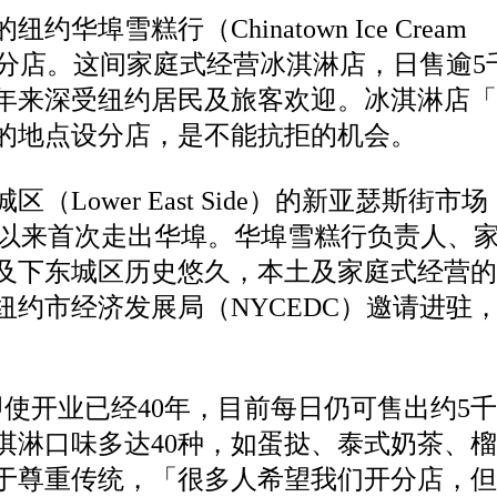
雪糕行（Chinatown Ice Cream
间分店。
这间家庭式经营冰淇淋店，日售逾5
年来深受纽约居民及旅客欢迎。
冰淇淋
店「
的地点设分店，是不能抗拒的机会。
ower East Side）的新亚瑟斯街市场
业40年以来首次走出华埠。
华埠雪糕行负责人、
及下东城区历史悠久，本土及家庭式经营的
约市经济发展局（NYCEDC）邀请进驻
使开业已经40年，目前每日仍可售出约5
淇淋
口味多达40种，如蛋挞、泰式奶茶、
于尊重传统，「很多人希望我们开分店，但