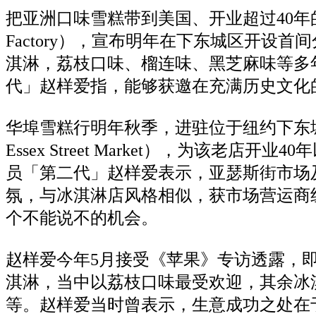
把亚洲口味雪糕带到美国、开业超过40年的纽约华埠
Factory），宣布明年在下东城区开设首
淇淋
，荔枝口味、榴连味、黑芝麻味等多
代」赵样爱指，能够获邀在充满历史文化
华埠雪糕行明年秋季，进驻位于纽约下东城区（L
Essex Street Market），为该老店开
员「第二代」赵样爱表示，亚瑟斯街市场
氛，与
冰淇淋
店风格相似，获市场营运商纽
个不能说不的机会。
赵样爱今年5月接受《苹果》专访透露，即
淇淋
，当中以荔枝口味最受欢迎，其余
冰
等。
赵样爱当时曾表示，生意成功之处在