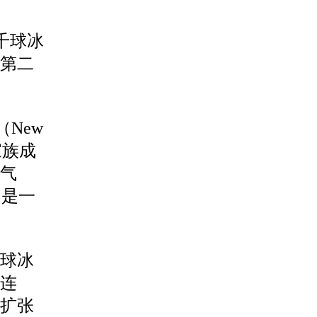
千球
冰
第二
（New
家族成
气
，是一
千球
冰
榴连
扩张