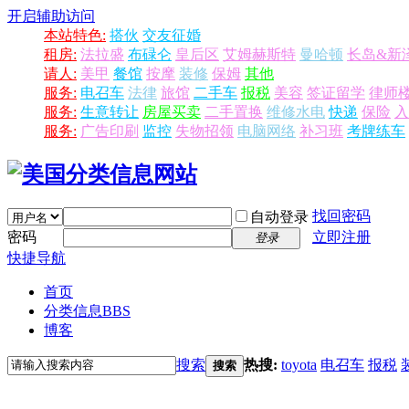
开启辅助访问
本站特色:
搭伙
交友征婚
租房:
法拉盛
布碌仑
皇后区
艾姆赫斯特
曼哈顿
长岛&新
请人:
美甲
餐馆
按摩
装修
保姆
其他
服务:
电召车
法律
旅馆
二手车
报税
美容
签证留学
律师
服务:
生意转让
房屋买卖
二手置换
维修水电
快递
保险
入
服务:
广告印刷
监控
失物招领
电脑网络
补习班
考牌练车
找回密码
自动登录
密码
立即注册
登录
快捷导航
首页
分类信息
BBS
博客
搜索
热搜:
toyota
电召车
报税
搜索