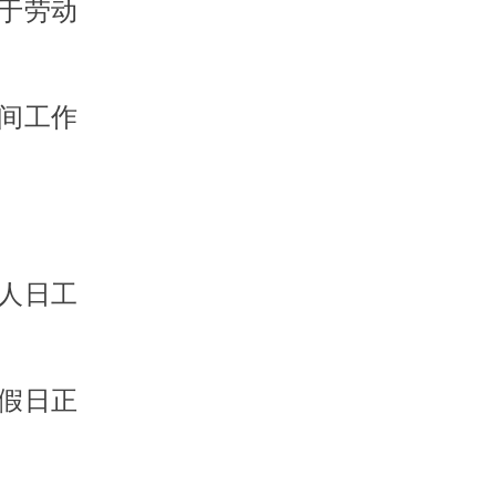
于劳动
间工作
人日工
假日正
。