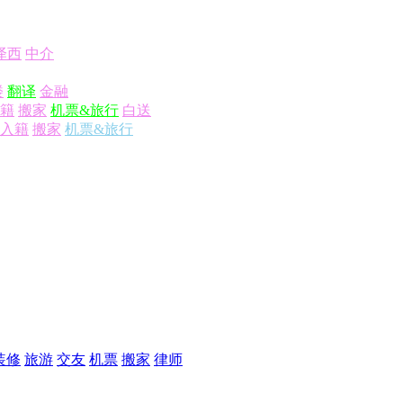
泽西
中介
楼
翻译
金融
籍
搬家
机票&旅行
白送
入籍
搬家
机票&旅行
装修
旅游
交友
机票
搬家
律师