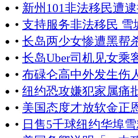
•
新州101非法移民遭逮
•
支持服务非法移民 雪
•
长岛两少女惨遭黑帮杀
•
长岛Uber司机见女
•
布碌仑高中外发生伤人
•
纽约恐攻嫌犯家属痛
•
美国态度才放软金正
•
日售5千球纽约华埠