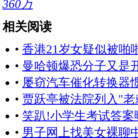
360万
相关阅读
•
香港21岁女疑似被啪
•
曼哈顿爆恐分子又是
•
屡窃汽车催化转换器
•
贾跃亭被法院列入"老
•
笑趴!小学生考试答案
•
男子网上找美女裸聊中