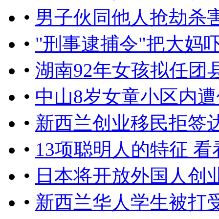
•
男子伙同他人抢劫杀
•
"刑事逮捕令"把大妈吓懵
•
湖南92年女孩拟任团
•
中山8岁女童小区内遭
•
新西兰创业移民拒签达
•
13项聪明人的特征 
•
日本将开放外国人创
•
新西兰华人学生被打