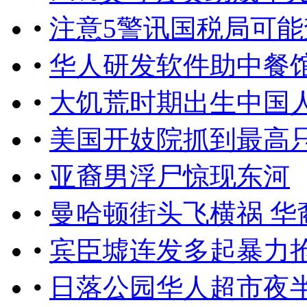
•
注意5警讯国税局可能
•
华人研发软件助中餐
•
大饥荒时期出生中国
•
美国开妓院抓到最高只
•
亚裔男浮尸惊现东河
•
曼哈顿街头飞横祸 
•
宾臣墟连发多起暴力抢
•
日落公园华人超市夜