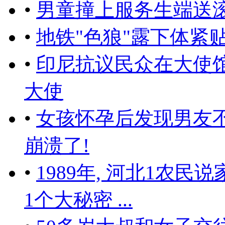
•
男童撞上服务生端送滚
•
地铁"色狼"露下体紧
•
印尼抗议民众在大使
大使
•
女孩怀孕后发现男友不
崩溃了!
•
1989年, 河北1农民
1个大秘密 ...