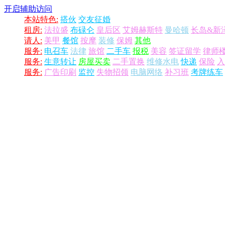
开启辅助访问
本站特色:
搭伙
交友征婚
租房:
法拉盛
布碌仑
皇后区
艾姆赫斯特
曼哈顿
长岛&新
请人:
美甲
餐馆
按摩
装修
保姆
其他
服务:
电召车
法律
旅馆
二手车
报税
美容
签证留学
律师
服务:
生意转让
房屋买卖
二手置换
维修水电
快递
保险
入
服务:
广告印刷
监控
失物招领
电脑网络
补习班
考牌练车