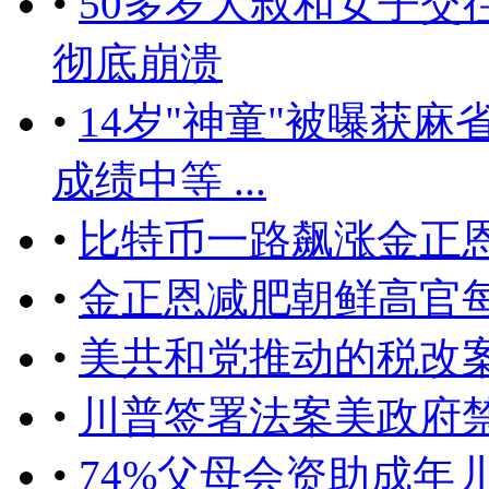
•
50多岁大叔和女子交
彻底崩溃
•
14岁"神童"被曝获麻
成绩中等 ...
•
比特币一路飙涨金正
•
金正恩减肥朝鲜高官
•
美共和党推动的税改
•
川普签署法案美政府
•
74%父母会资助成年