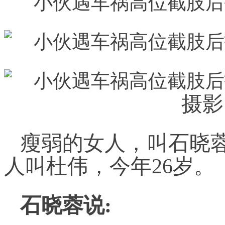
摄影
瘦弱的女人，叫石晓蓉
人叫杜伟，今年26岁。
石晓蓉说: