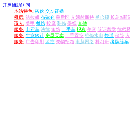
开启辅助访问
本站特色:
搭伙
交友征婚
租房:
法拉盛
布碌仑
皇后区
艾姆赫斯特
曼哈顿
长岛&新
请人:
美甲
餐馆
按摩
装修
保姆
其他
服务:
电召车
法律
旅馆
二手车
报税
美容
签证留学
律师
服务:
生意转让
房屋买卖
二手置换
维修水电
快递
保险
入
服务:
广告印刷
监控
失物招领
电脑网络
补习班
考牌练车