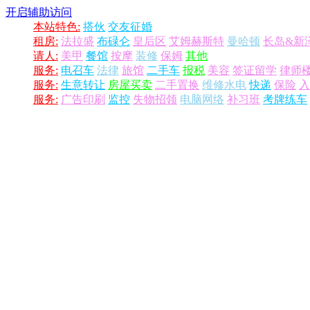
开启辅助访问
本站特色:
搭伙
交友征婚
租房:
法拉盛
布碌仑
皇后区
艾姆赫斯特
曼哈顿
长岛&新
请人:
美甲
餐馆
按摩
装修
保姆
其他
服务:
电召车
法律
旅馆
二手车
报税
美容
签证留学
律师
服务:
生意转让
房屋买卖
二手置换
维修水电
快递
保险
入
服务:
广告印刷
监控
失物招领
电脑网络
补习班
考牌练车