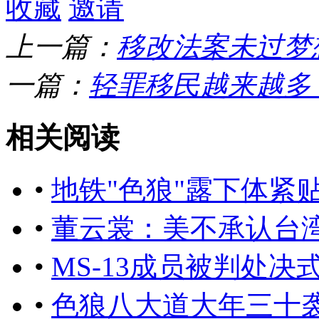
收藏
邀请
上一篇：
移改法案未过梦
一篇：
轻罪移民越来越多！
相关阅读
•
地铁"色狼"露下体紧
•
董云裳：美不承认台
•
MS-13成员被判处决
•
色狼八大道大年三十