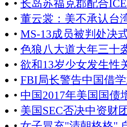
•
长岛苏福克郡配合IC
•
董云裳：美不承认台
•
MS-13成员被判处决
•
色狼八大道大年三十
•
欲和13岁少女发生性
•
FBI局长警告中国借
•
中国2017年美国国
•
美国SEC否决中资财
•
女子冒充"清朝格格" 