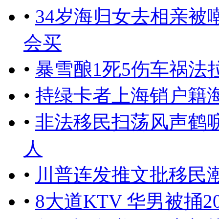
•
34岁海归女去相亲被
会买
•
暴雪酿1死5伤车祸法
•
持绿卡者上海销户籍
•
非法移民扫荡风声鹤
人
•
川普连发推文批移民潮
•
8大道KTV 华男被捅2