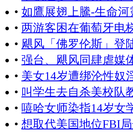
•
如鷹展翅上騰-生命河
•
​两游客困在葡萄牙电
•
飓风「佛罗伦斯」登陆
•
强台、飓风同肆虐媒
•
美女14岁遭绑沦性奴
•
叫学生去自杀美校队
•
嘻哈女师染指14岁女
•
想取代美国地位FBI