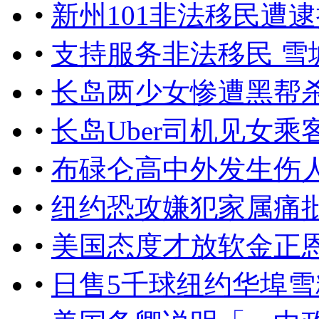
•
新州101非法移民遭逮
•
支持服务非法移民 雪
•
长岛两少女惨遭黑帮杀
•
长岛Uber司机见女
•
布碌仑高中外发生伤人
•
纽约恐攻嫌犯家属痛
•
美国态度才放软金正
•
日售5千球纽约华埠