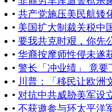
•
非裔男车库遭警枪杀
•
共产党施压美民航矮
•
美国扩大制裁关税中
•
要我共克时艰，你先
•
华裔按摩师性侵未遂获
•
警长「冲业绩」 竟要
•
川普：「移民让欧洲
•
对抗中共威胁美军设
•
不获邀参与环太平洋