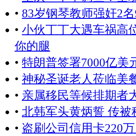
•
83岁钢琴教师强奸2
•
小伙丁丁大遇车祸高位
你的腿
•
特朗普签署7000亿
•
神秘圣诞老人莅临美餐馆
•
亲属移民等候排期者大
•
北韩军头黄炳誓 传被
•
盗刷公司信用卡220万