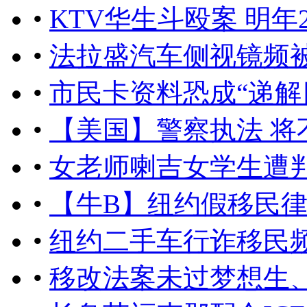
•
KTV华生斗殴案 明年
•
法拉盛汽车侧视镜频被
•
市民卡资料恐成“递解
•
【美国】警察执法 将
•
女老师喇吉女学生遭
•
【牛B】纽约假移民律
•
纽约二手车行诈移民
•
移改法案未过梦想生