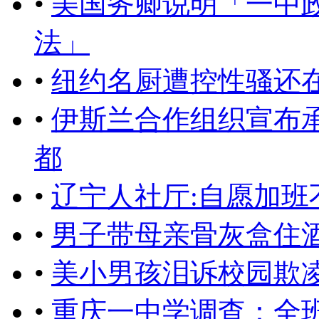
•
美国务卿说明「一中
法」
•
纽约名厨遭控性骚还
•
伊斯兰合作组织宣布
都
•
辽宁人社厅:自愿加班
•
男子带母亲骨灰盒住酒
•
美小男孩泪诉校园欺
•
重庆一中学调查：全班