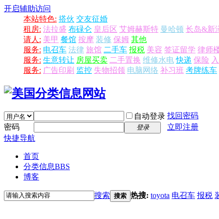
开启辅助访问
本站特色:
搭伙
交友征婚
租房:
法拉盛
布碌仑
皇后区
艾姆赫斯特
曼哈顿
长岛&新
请人:
美甲
餐馆
按摩
装修
保姆
其他
服务:
电召车
法律
旅馆
二手车
报税
美容
签证留学
律师
服务:
生意转让
房屋买卖
二手置换
维修水电
快递
保险
入
服务:
广告印刷
监控
失物招领
电脑网络
补习班
考牌练车
找回密码
自动登录
密码
立即注册
登录
快捷导航
首页
分类信息
BBS
博客
搜索
热搜:
toyota
电召车
报税
搜索