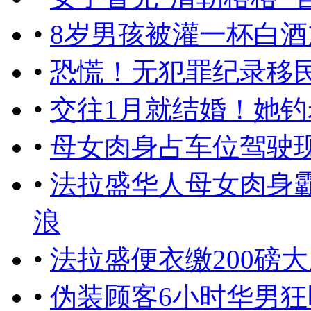
•
8岁男孩被灌一杯白酒
•
恐慌！无犯罪纪录移民
•
交往1月就结婚！她
•
母女肉身占车位驾驶
•
法拉盛华人母女肉身
浪
•
法拉盛便衣缴200磅
•
伪装顾客6小时华男