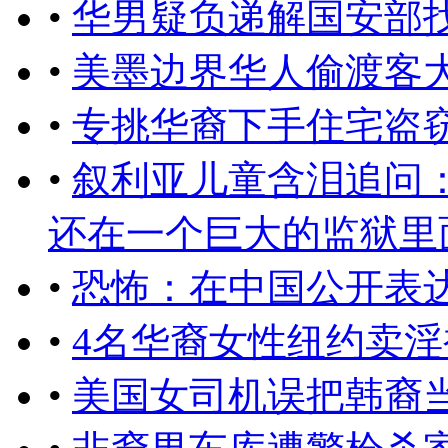
•
华男疑负递解国安部
•
美墨边界华人偷渡客
•
专挑华裔下手住宅盗窃
•
叙利亚儿童含泪追问
还在一个巨大的监狱里面，
•
恐怖：在中国公开表
•
4名华裔女性纽约卖淫
•
美国女司机误把韩裔