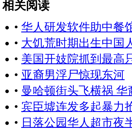
相关阅读
•
华人研发软件助中餐
•
大饥荒时期出生中国
•
美国开妓院抓到最高只
•
亚裔男浮尸惊现东河
•
曼哈顿街头飞横祸 
•
宾臣墟连发多起暴力抢
•
日落公园华人超市夜