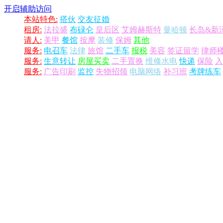
开启辅助访问
本站特色:
搭伙
交友征婚
租房:
法拉盛
布碌仑
皇后区
艾姆赫斯特
曼哈顿
长岛&新
请人:
美甲
餐馆
按摩
装修
保姆
其他
服务:
电召车
法律
旅馆
二手车
报税
美容
签证留学
律师
服务:
生意转让
房屋买卖
二手置换
维修水电
快递
保险
入
服务:
广告印刷
监控
失物招领
电脑网络
补习班
考牌练车