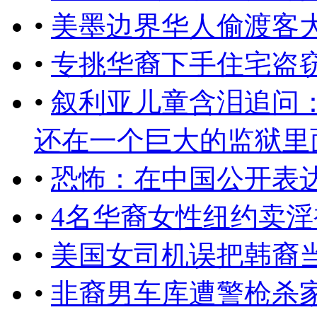
•
美墨边界华人偷渡客
•
专挑华裔下手住宅盗窃
•
叙利亚儿童含泪追问
还在一个巨大的监狱里面，
•
恐怖：在中国公开表
•
4名华裔女性纽约卖淫
•
美国女司机误把韩裔
•
非裔男车库遭警枪杀