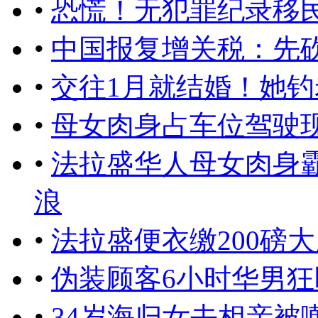
•
恐慌！无犯罪纪录移民
•
中国报复增关税：先
•
交往1月就结婚！她
•
母女肉身占车位驾驶
•
法拉盛华人母女肉身
浪
•
法拉盛便衣缴200磅
•
伪装顾客6小时华男
•
34岁海归女去相亲被