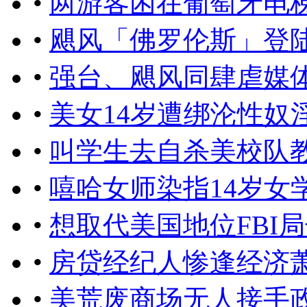
•
​两游客困在葡萄牙电
•
飓风「佛罗伦斯」登陆
•
强台、飓风同肆虐媒
•
美女14岁遭绑沦性奴
•
叫学生去自杀美校队
•
嘻哈女师染指14岁女
•
想取代美国地位FBI
•
房贷经纪人惨逢经济萧
•
美荒废商场无人接手