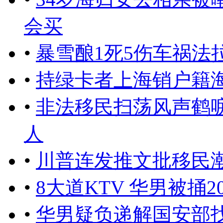
会买
•
暴雪酿1死5伤车祸法
•
持绿卡者上海销户籍
•
非法移民扫荡风声鹤
人
•
川普连发推文批移民潮
•
8大道KTV 华男被捅2
•
华男疑负递解国安部