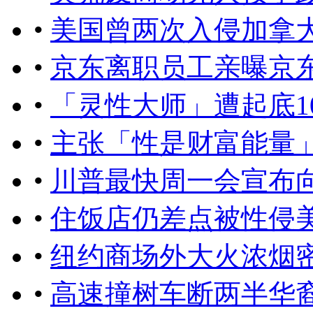
•
美国曾两次入侵加拿
•
京东离职员工亲曝京
•
「灵性大师」遭起底1
•
主张「性是财富能量
•
川普最快周一会宣布向
•
住饭店仍差点被性侵
•
纽约商场外大火浓烟
•
高速撞树车断两半华