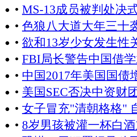
•
MS-13成员被判处决
•
色狼八大道大年三十
•
欲和13岁少女发生性
•
FBI局长警告中国借
•
中国2017年美国国
•
美国SEC否决中资财
•
女子冒充"清朝格格" 
•
8岁男孩被灌一杯白酒