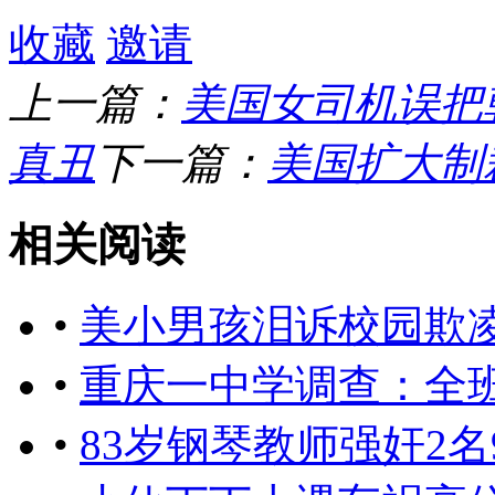
收藏
邀请
上一篇：
美国女司机误把
真丑
下一篇：
美国扩大制
相关阅读
•
美小男孩泪诉校园欺
•
重庆一中学调查：全班
•
83岁钢琴教师强奸2