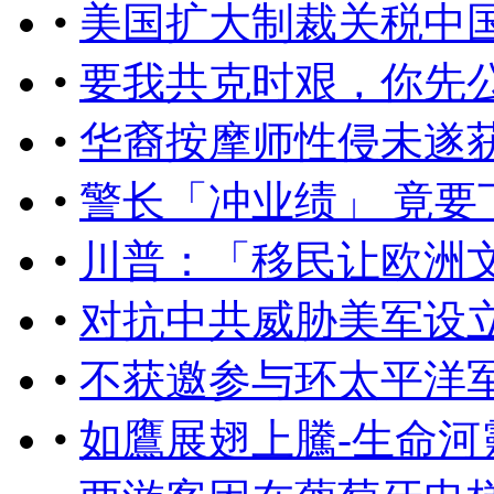
•
美国扩大制裁关税中
•
要我共克时艰，你先
•
华裔按摩师性侵未遂获
•
警长「冲业绩」 竟要
•
川普：「移民让欧洲
•
对抗中共威胁美军设
•
不获邀参与环太平洋
•
如鷹展翅上騰-生命河