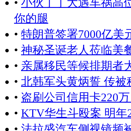
•
小伙丁丁大遇车祸高位
你的腿
•
特朗普签署7000亿
•
神秘圣诞老人莅临美餐馆
•
亲属移民等候排期者大
•
北韩军头黄炳誓 传被
•
盗刷公司信用卡220万
•
KTV华生斗殴案 明年
•
法拉盛汽车侧视镜频被