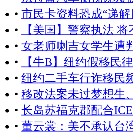
•
市民卡资料恐成“递解
•
【美国】警察执法 将
•
女老师喇吉女学生遭
•
【牛B】纽约假移民律
•
纽约二手车行诈移民
•
移改法案未过梦想生
•
长岛苏福克郡配合IC
•
董云裳：美不承认台