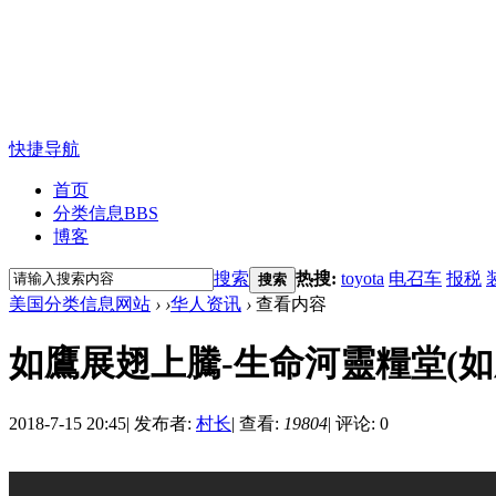
快捷导航
首页
分类信息
BBS
博客
搜索
热搜:
toyota
电召车
报税
搜索
美国分类信息网站
›
›
华人资讯
›
查看内容
如鷹展翅上騰-生命河靈糧堂(如
2018-7-15 20:45
|
发布者:
村长
|
查看:
19804
|
评论: 0