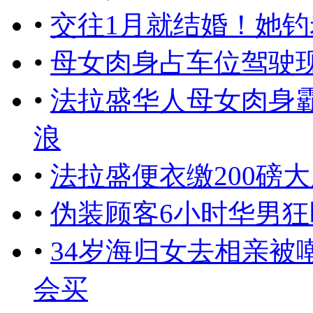
•
交往1月就结婚！她
•
母女肉身占车位驾驶
•
法拉盛华人母女肉身
浪
•
法拉盛便衣缴200磅
•
伪装顾客6小时华男
•
34岁海归女去相亲被
会买