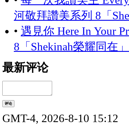
河敬拜讚美系列 8「Sheki
•
遇見你 Here In You
8「Shekinah榮耀同在」)
最新评论
评论
GMT-4, 2026-8-10 15:12