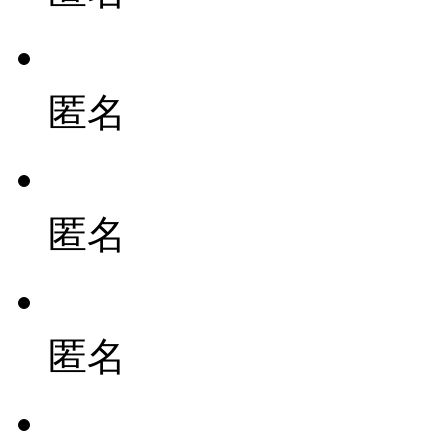
匿名
匿名
匿名