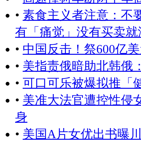
•
素食主义者注意：不
有「痛觉」没有买卖就没有
•
中国反击！祭600亿
•
美指责俄暗助北韩俄
•
可口可乐被爆拟推「
•
美准大法官遭控性侵女
身
•
美国A片女优出书曝