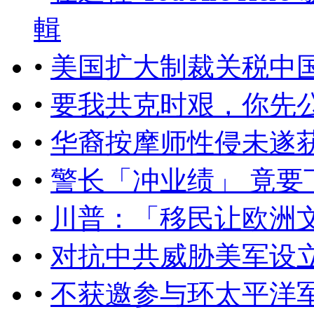
輯
•
美国扩大制裁关税中
•
要我共克时艰，你先
•
华裔按摩师性侵未遂获
•
警长「冲业绩」 竟要
•
川普：「移民让欧洲
•
对抗中共威胁美军设
•
不获邀参与环太平洋