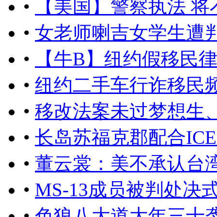
•
【美国】警察执法 将
•
女老师喇吉女学生遭
•
【牛B】纽约假移民律
•
纽约二手车行诈移民
•
移改法案未过梦想生
•
长岛苏福克郡配合IC
•
董云裳：美不承认台
•
MS-13成员被判处决
•
色狼八大道大年三十