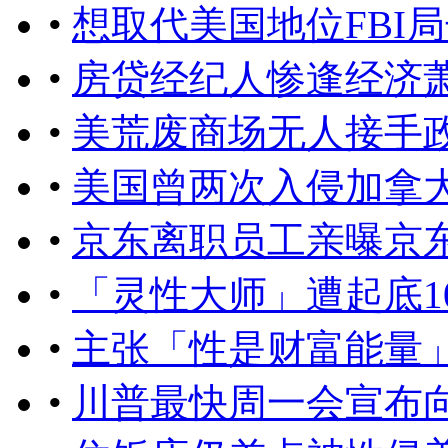
•
想取代美国地位FBI
•
房贷经纪人惨逢经济萧
•
美荒废商场无人接手
•
美国曾两次入侵加拿
•
京东离职员工亲曝京
•
「灵性大师」遭起底1
•
主张「性是财富能量
•
川普最快周一会宣布向