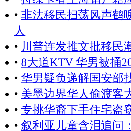
•
非法移民扫荡风声鹤
人
•
川普连发推文批移民潮
•
8大道KTV 华男被捅2
•
华男疑负递解国安部
•
美墨边界华人偷渡客
•
专挑华裔下手住宅盗窃
•
叙利亚儿童含泪追问