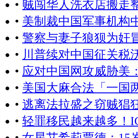
•
贼闯华人洗衣店搬走
•
美制裁中国军事机构
•
警察与妻子狼狈为奸
•
川普续对中国征关税
•
应对中国网攻威胁美
•
美国大麻合法「一国
•
逃离法拉盛之窃贼猖狂
•
轻罪移民越来越多！I
•
女星艾希莉贾德：15