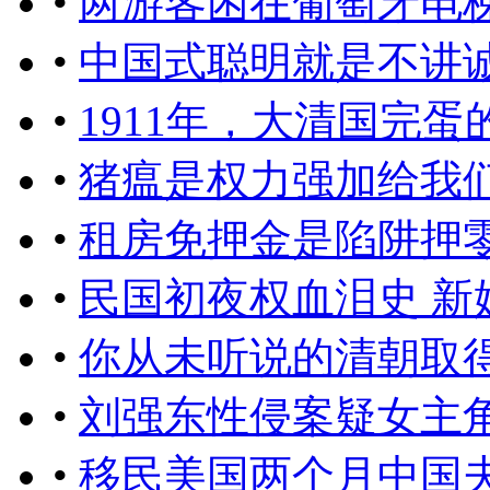
•
​两游客困在葡萄牙电
•
中国式聪明就是不讲
•
1911年，大清国完蛋
•
猪瘟是权力强加给我
•
租房免押金是陷阱押
•
民国初夜权血泪史 新
•
你从未听说的清朝取
•
刘强东性侵案疑女主
•
移民美国两个月中国