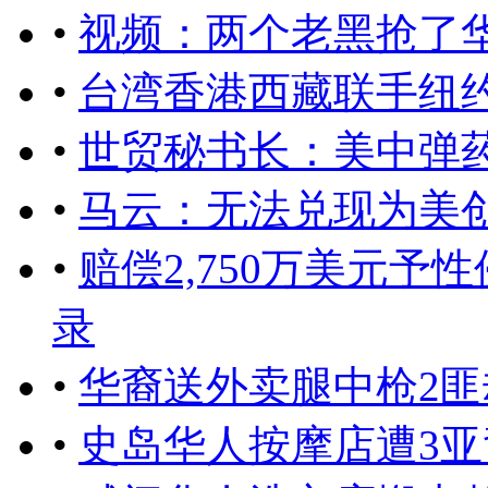
•
视频：两个老黑抢了
•
台湾香港西藏联手纽
•
世贸秘书长：美中弹
•
马云：无法兑现为美
•
赔偿2,750万美元
录
•
华裔送外卖腿中枪2
•
史岛华人按摩店遭3