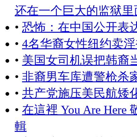
还在一个巨大的监狱里面，
•
恐怖：在中国公开表
•
4名华裔女性纽约卖淫
•
美国女司机误把韩裔
•
非裔男车库遭警枪杀
•
共产党施压美民航矮
•
在這裡 You Are He
輯