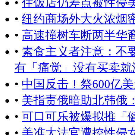
•
住饭店仍差点被性侵
•
纽约商场外大火浓烟
•
高速撞树车断两半华
•
素食主义者注意：不
有「痛觉」没有买卖就没有
•
中国反击！祭600亿
•
美指责俄暗助北韩俄
•
可口可乐被爆拟推「
•
美准大法官遭控性侵女