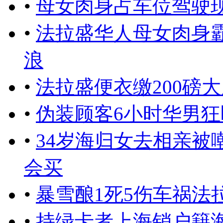
•
母女肉身占车位驾驶
•
法拉盛华人母女肉身
浪
•
法拉盛便衣缴200磅
•
伪装顾客6小时华男
•
34岁海归女去相亲被
会买
•
暴雪酿1死5伤车祸法
•
持绿卡者上海销户籍