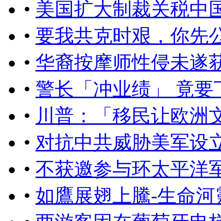
•
美国扩大制裁关税中
•
要我共克时艰，你先
•
华裔按摩师性侵未遂获
•
警长「冲业绩」 竟要
•
川普：「移民让欧洲
•
对抗中共威胁美军设
•
不获邀参与环太平洋
•
如鷹展翅上騰-生命河