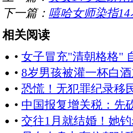
下一篇：
嘻哈女师染指1
相关阅读
•
女子冒充"清朝格格" 
•
8岁男孩被灌一杯白酒
•
恐慌！无犯罪纪录移民
•
中国报复增关税：先
•
交往1月就结婚！她