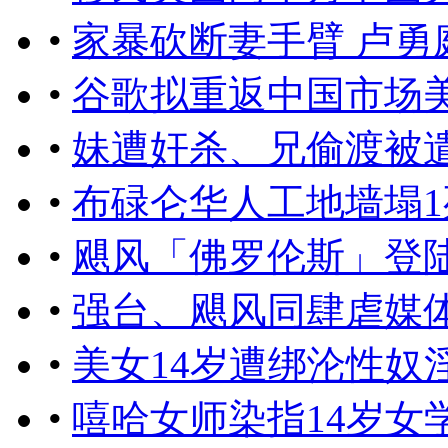
•
家暴砍断妻手臂 卢勇
•
谷歌拟重返中国市场
•
妹遭奸杀、兄偷渡被
•
布碌仑华人工地墙塌1
•
飓风「佛罗伦斯」登陆
•
强台、飓风同肆虐媒
•
美女14岁遭绑沦性奴
•
嘻哈女师染指14岁女