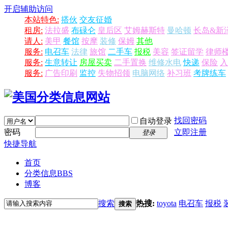
开启辅助访问
本站特色:
搭伙
交友征婚
租房:
法拉盛
布碌仑
皇后区
艾姆赫斯特
曼哈顿
长岛&新
请人:
美甲
餐馆
按摩
装修
保姆
其他
服务:
电召车
法律
旅馆
二手车
报税
美容
签证留学
律师
服务:
生意转让
房屋买卖
二手置换
维修水电
快递
保险
入
服务:
广告印刷
监控
失物招领
电脑网络
补习班
考牌练车
找回密码
自动登录
密码
立即注册
登录
快捷导航
首页
分类信息
BBS
博客
搜索
热搜:
toyota
电召车
报税
搜索