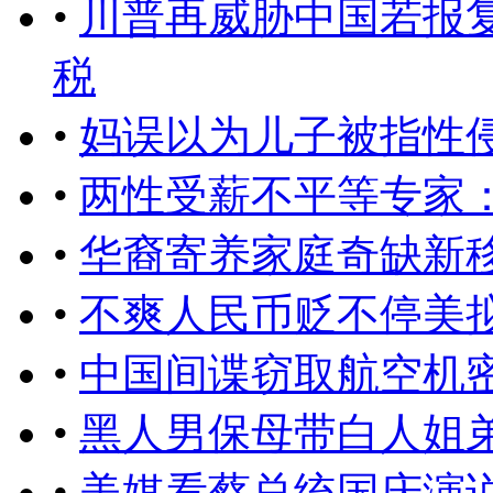
•
川普再威胁中国若报复
税
•
妈误以为儿子被指性
•
两性受薪不平等专家
•
华裔寄养家庭奇缺新
•
不爽人民币贬不停美
•
中国间谍窃取航空机
•
黑人男保母带白人姐
•
美媒看蔡总统国庆演