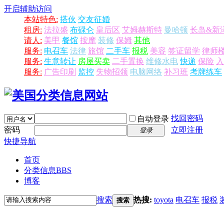
开启辅助访问
本站特色:
搭伙
交友征婚
租房:
法拉盛
布碌仑
皇后区
艾姆赫斯特
曼哈顿
长岛&新
请人:
美甲
餐馆
按摩
装修
保姆
其他
服务:
电召车
法律
旅馆
二手车
报税
美容
签证留学
律师
服务:
生意转让
房屋买卖
二手置换
维修水电
快递
保险
入
服务:
广告印刷
监控
失物招领
电脑网络
补习班
考牌练车
找回密码
自动登录
密码
立即注册
登录
快捷导航
首页
分类信息
BBS
博客
搜索
热搜:
toyota
电召车
报税
搜索