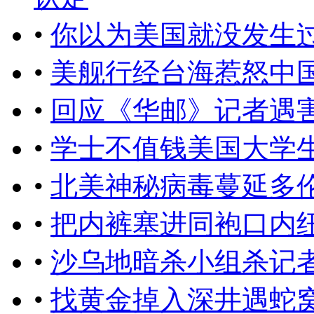
•
你以为美国就没发生
•
美舰行经台海惹怒中
•
回应​《华邮》记者遇
•
学士不值钱美国大学
•
北美神秘病毒蔓延多
•
把内裤塞进同袍口内
•
沙乌地暗杀小组杀记
•
找黄金掉入深井遇蛇