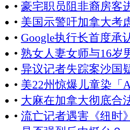
•
豪宅职员阻非裔房客
•
美国示警吁加拿大考
•
Google执行长首度
•
熟女人妻女师与16岁
•
异议记者失踪案沙国
•
美22州惊爆儿童染「
•
大麻在加拿大彻底合
•
流亡记者遇害《纽时