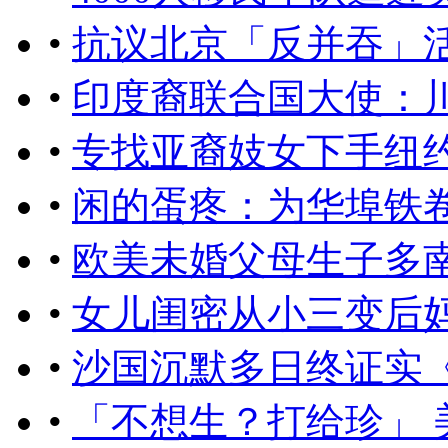
•
抗议北京「反并吞」
•
印度裔联合国大使：
•
专找亚裔妓女下手纽约
•
闲的蛋疼：为华埠铁
•
欧美未婚父母生子多
•
女儿闺密从小三变后妈
•
沙国沉默多日终证实
•
「不想生？打给珍」