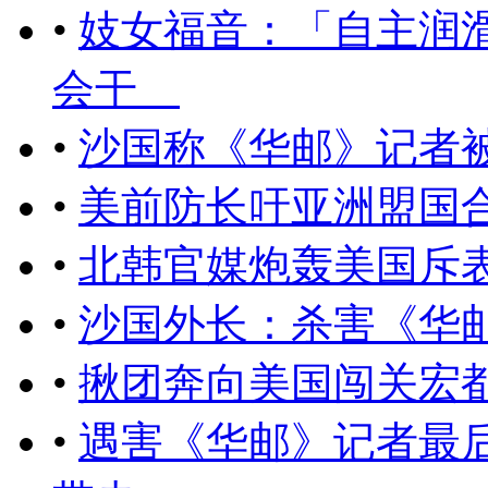
•
妓女福音：「自主润
会干
•
沙国称《华邮》记者
•
美前防长吁亚洲盟国
•
北韩官媒炮轰美国斥
•
沙国外长：杀害《华
•
​揪团奔向美国闯关宏
•
遇害《华邮》记者最