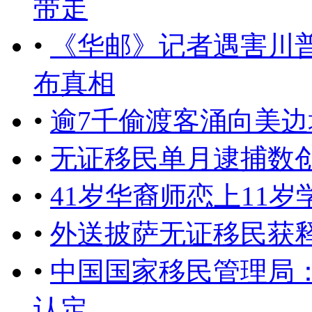
带走
•
《华邮》记者遇害川
布真相
•
逾7千偷渡客涌向美
•
无证移民单月逮捕数
•
41岁华裔师恋上11岁
•
外送披萨无证移民获
•
中国国家移民管理局
认定