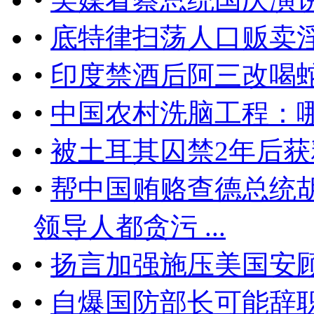
•
底特律扫荡人口贩卖淫
•
印度禁酒后阿三改喝
•
中国农村洗脑工程：
•
被土耳其囚禁2年后
•
帮中国贿赂查德总统
领导人都贪污 ...
•
扬言加强施压美国安
•
自爆国防部长可能辞