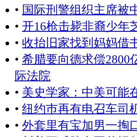
•
国际刑警组织主席被
•
开16枪击毙非裔少年
•
收抬旧家找到妈妈借书
•
希腊要向德求偿280
际法院
•
美史学家：中美可能
•
纽约巿再有电召车司
•
外套里有宝加男一掏