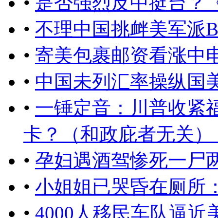
•
是否强烈反中挺台？
•
不理中国挑衅美军派B
•
寄美包裹邮资看涨中
•
中国未列汇率操纵国
•
一锤定音：川普收紧
卡？（和政庇者无关） ..
•
孕妇遇酒驾惨死一尸
•
小姐姐已哭昏在厕所
•
4000人移民车队逼近