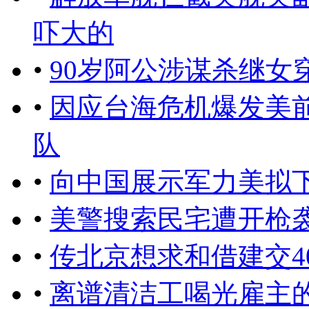
吓大的
•
90岁阿公涉谋杀继女
•
因应台海危机爆发美
队
•
向中国展示军力美拟
•
美警搜索民宅遭开枪袭
•
传北京想求和借建交4
•
离谱清洁工喝光雇主