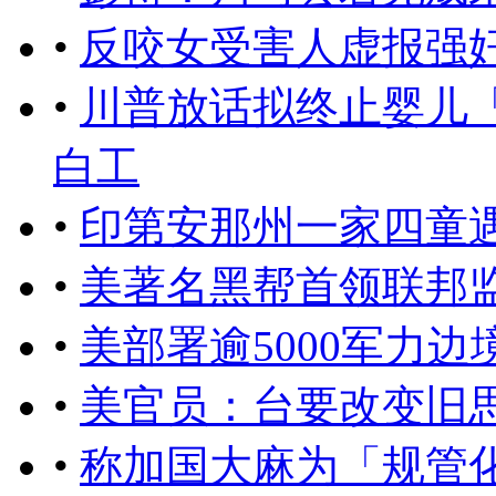
•
反咬女受害人虚报强奸
•
川普放话拟终止婴儿
白工
•
印第安那州一家四童
•
美著名黑帮首领联邦
•
美部署逾5000军力
•
美官员：台要改变旧
•
称加国大麻为「规管