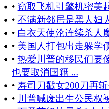
•
窃取飞机引擎机密美起
•
不满新邻居是黑人妇
•
白衣天使沦连续杀人
•
美国人打包出走躲学
•
热爱川普的移民们要
也要取消国籍 ...
•
​寿司刀戳女200刀
•
川普喊废出生公民权