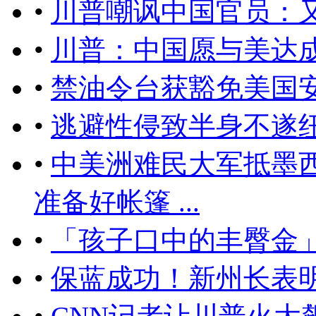
•
川普嘲讽中国官员：
•
川普：中国愿与美达
•
禁油令台获豁免美国
•
逃避性侵致半身不遂
•
中美洲难民大军抵墨
准备好帐篷 ...
•
「孩子口中的丰臀金」
•
保蓝成功！新州长表