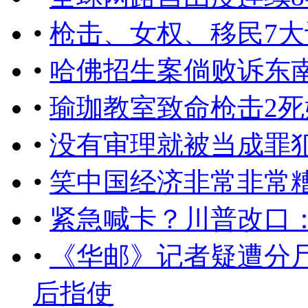
•
枪击、女权、移民7
•
哈佛招生案倘败诉东
•
瑜珈教室致命枪击2
•
没有审理就被当成罪
•
笑中国经济非常非常
•
紧急喊卡？川普改口
•
《华邮》记者疑遭分
后指使