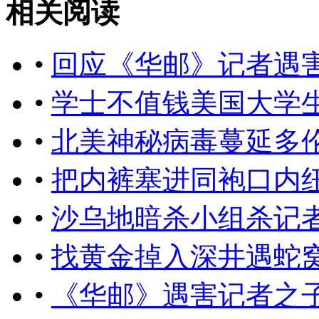
相关阅读
•
回应​《华邮》记者遇
•
学士不值钱美国大学
•
北美神秘病毒蔓延多
•
把内裤塞进同袍口内
•
沙乌地暗杀小组杀记
•
找黄金掉入深井遇蛇
•
《华邮》遇害记者之