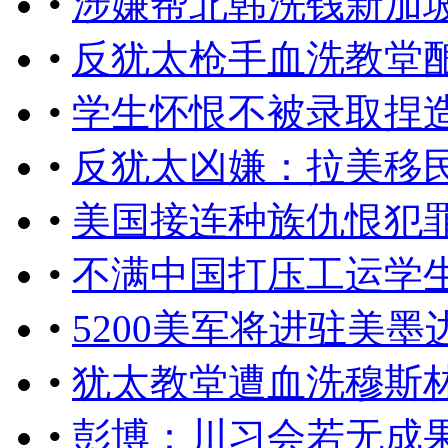
•
涉嫌帮北韩洗钱新加
•
反犹太枪手血洗教堂酿
•
学生怀恨不被录取捏
•
反犹太凶嫌：拉美移
•
美国接连种族仇恨犯
•
不满中国打压工运学
•
5200美军将进驻美
•
犹太教堂遭血洗穆斯
•
彭博：川习会若无成