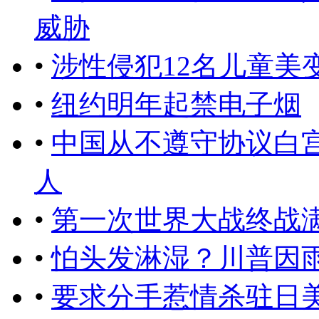
威胁
•
涉性侵犯12名儿童美
•
纽约明年起禁电子烟
•
中国从不遵守协议白
人
•
第一次世界大战终战满
•
怕头发淋湿？川普因
•
要求分手惹情杀驻日