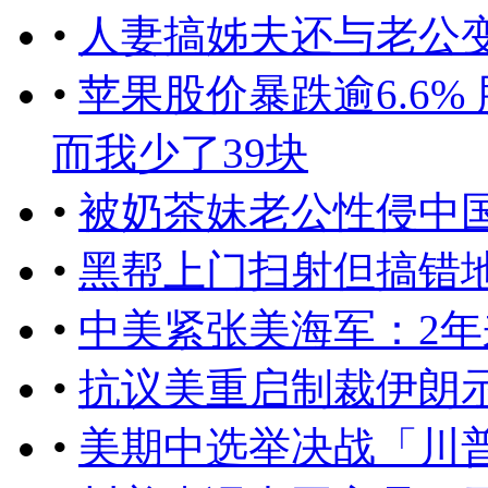
•
人妻搞姊夫还与老公变
•
苹果股价暴跌逾6.6% 
而我少了39块
•
被奶茶妹老公性侵中
•
黑帮上门扫射但搞错
•
中美紧张美海军：2年
•
抗议美重启制裁伊朗
•
美期中选举决战「川