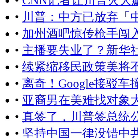
•
CNN记者让川普火大
•
川普：中方已放弃「中
•
加州酒吧惊传枪手闯入
•
主播要失业了？新华社
•
续紧缩移民政策美将
•
离奇！Google接驳
•
亚裔男在美难找对象
•
真签了，川普签总统
•
坚持中国一律没错中