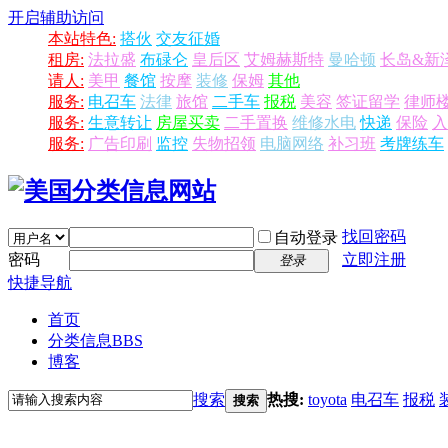
开启辅助访问
本站特色:
搭伙
交友征婚
租房:
法拉盛
布碌仑
皇后区
艾姆赫斯特
曼哈顿
长岛&新
请人:
美甲
餐馆
按摩
装修
保姆
其他
服务:
电召车
法律
旅馆
二手车
报税
美容
签证留学
律师
服务:
生意转让
房屋买卖
二手置换
维修水电
快递
保险
入
服务:
广告印刷
监控
失物招领
电脑网络
补习班
考牌练车
找回密码
自动登录
密码
立即注册
登录
快捷导航
首页
分类信息
BBS
博客
搜索
热搜:
toyota
电召车
报税
搜索