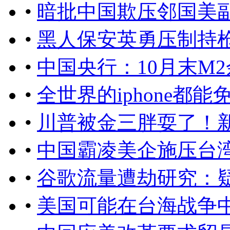
•
暗批中国欺压邻国美
•
黑人保安英勇压制持
•
中国央行：10月末M2余
•
全世界的iphone都
•
川普被金三胖耍了！新
•
中国霸凌美企施压台
•
谷歌流量遭劫研究：
•
美国可能在台海战争