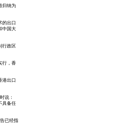
港归纳为
术的出口
和中国大
别行政区
实行，香
香港出口
题时说：
不具备任
报告已经指