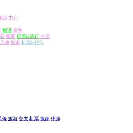
泽西
中介
楼
翻译
金融
籍
搬家
机票&旅行
白送
入籍
搬家
机票&旅行
装修
旅游
交友
机票
搬家
律师