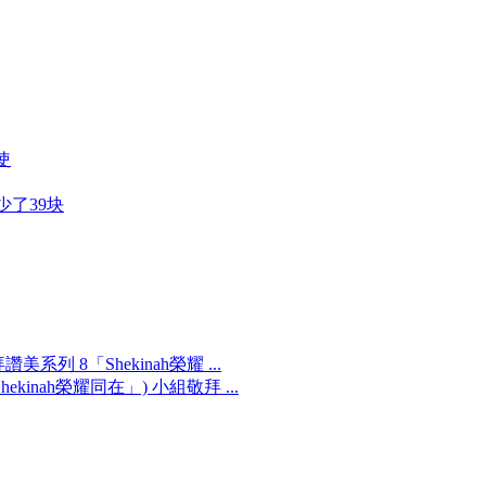
使
少了39块
拜讚美系列 8「Shekinah榮耀 ...
hekinah榮耀同在」) 小組敬拜 ...