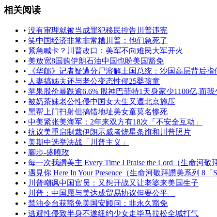
相关阅读
•
没有审理就被当成罪犯移民控告川普违宪
•
笑中国经济非常非常糟川普：他们急死了
•
紧急喊卡？川普改口：美军不向难民大军开火
•
美放宽8国购伊朗石油中国也盼美国豁免
•
《华邮》记者疑遭分尸溶解土国总统：沙国高层背后指
•
人妻搞姊夫还与老公变态性侵25婴孩童
•
苹果股价暴跌逾6.6% 股神巴菲特1天身家少1100亿,而我
•
被奶茶妹老公性侵中国女大生又遭北京施压
•
黑帮上门扫射但搞错地址美女童莫名惨死
•
中美紧张美海军：2年来双方有18次「不安全互动」
•
抗议美重启制裁伊朗示威者烧星条旗和川普照片
•
美期中选举决战「川普主义」
•
腳步-盛曉玫
•
每一次我讚美主 Every Time I Praise the Lord（生命河敬
•
遇見你 Here In Your Presence（生命河敬拜讚美系列 8「S
•
川普嘲讽中国官员：又想开战又让老婆来美国生子
•
川普：中国愿与美达成贸易协议但要公平
•
禁油令台获豁免美国安顾问：非永久豁免
•
逃避性侵致半身不遂纽约少女走毕马拉松全城打气