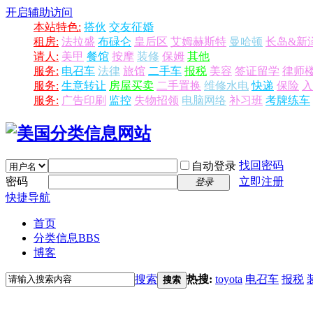
开启辅助访问
本站特色:
搭伙
交友征婚
租房:
法拉盛
布碌仑
皇后区
艾姆赫斯特
曼哈顿
长岛&新
请人:
美甲
餐馆
按摩
装修
保姆
其他
服务:
电召车
法律
旅馆
二手车
报税
美容
签证留学
律师
服务:
生意转让
房屋买卖
二手置换
维修水电
快递
保险
入
服务:
广告印刷
监控
失物招领
电脑网络
补习班
考牌练车
找回密码
自动登录
密码
立即注册
登录
快捷导航
首页
分类信息
BBS
博客
搜索
热搜:
toyota
电召车
报税
搜索