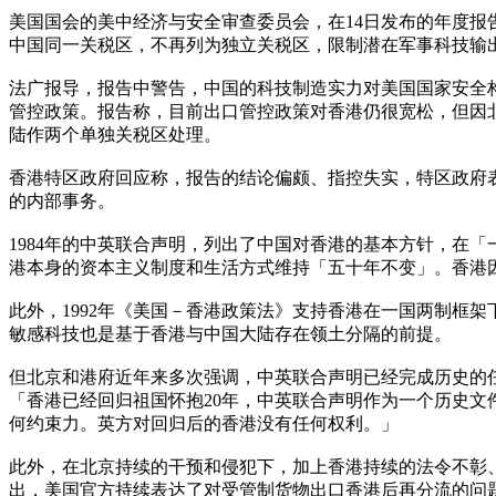
美国国会的美中经济与安全审查委员会，在14日发布的年度
中国同一关税区，不再列为独立关税区，限制潜在军事科技输
法广报导，报告中警告，中国的科技制造实力对美国国家安全
管控政策。报告称，目前出口管控政策对香港仍很宽松，但因
陆作两个单独关税区处理。
香港特区政府回应称，报告的结论偏颇、指控失实，特区政府
的内部事务。
1984年的中英联合声明，列出了中国对香港的基本方针，在
港本身的资本主义制度和生活方式维持「五十年不变」。香港
此外，1992年《美国－香港政策法》支持香港在一国两制框
敏感科技也是基于香港与中国大陆存在领土分隔的前提。
但北京和港府近年来多次强调，中英联合声明已经完成历史的任务
「香港已经回归祖国怀抱20年，中英联合声明作为一个历史
何约束力。英方对回归后的香港没有任何权利。」
此外，在北京持续的干预和侵犯下，加上香港持续的法令不彰
出，美国官方持续表达了对受管制货物出口香港后再分流的问