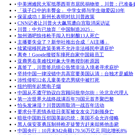
•
中美洲难民大军抵墨西哥市居民捐物资，川普：已准备好帐
•
「孩子口中的丰臀金」 中学女师与学生做爱囚10年
•
保蓝成功！新州长表明对抗川普政策
•
CNN记者让川普火大飙骂遭白宫取消采访证
•
川普：中方已放弃「中国制造2025」
•
加州酒吧惊传枪手闯入扫射酿13人死亡
•
主播要失业了？新华社推出合成「AI主播」
•
续紧缩移民政策美将不允许非法移民申请庇护
•
离奇！Google接驳车撞死自家中国籍员工
•
亚裔男在美难找对象大学教授剖析原因
•
真签了，川普签总统公告禁非法入境者寻求庇护
•
坚持中国一律没错中共高官要美国认清：台独才是威胁
•
涉性侵犯12名儿童美变态男狱中被打死
•
纽约明年起禁电子烟
•
中国从不遵守协议白宫顾问批华尔街：沦北京代理人
•
第一次世界大战终战满百年70国元首齐聚巴黎
•
怕头发淋湿？川普因雨取消一战百年活动
•
要求分手惹情杀驻日美军被女友尖刀刺颈身亡
•
暗批中国欺压邻国美副总统：美国不会允许侵略
•
黑人保安英勇压制持枪歹徒警方赶来却将他击毙
•
中国央行：10月末M2余额179.56万亿元 同比增长8%