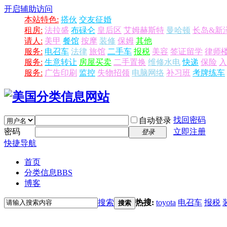
开启辅助访问
本站特色:
搭伙
交友征婚
租房:
法拉盛
布碌仑
皇后区
艾姆赫斯特
曼哈顿
长岛&新
请人:
美甲
餐馆
按摩
装修
保姆
其他
服务:
电召车
法律
旅馆
二手车
报税
美容
签证留学
律师
服务:
生意转让
房屋买卖
二手置换
维修水电
快递
保险
入
服务:
广告印刷
监控
失物招领
电脑网络
补习班
考牌练车
找回密码
自动登录
密码
立即注册
登录
快捷导航
首页
分类信息
BBS
博客
搜索
热搜:
toyota
电召车
报税
搜索