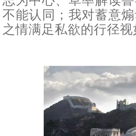
志为中心、草率解读鲁
不能认同；我对蓄意煽
之情满足私欲的行径视