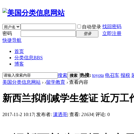
找回密码
自动登录
密码
立即注册
登录
快捷导航
首页
分类信息
BBS
博客
搜索
热搜:
toyota
电召车
报税
搜索
美国分类信息网站
›
›
留学教育
›
查看内容
新西兰拟削减学生签证 近万工
2017-11-2 10:17
|
发布者:
潇洒哥
|
查看:
21634
|
评论: 0