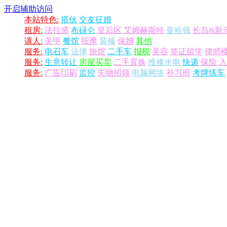
开启辅助访问
本站特色:
搭伙
交友征婚
租房:
法拉盛
布碌仑
皇后区
艾姆赫斯特
曼哈顿
长岛&新
请人:
美甲
餐馆
按摩
装修
保姆
其他
服务:
电召车
法律
旅馆
二手车
报税
美容
签证留学
律师
服务:
生意转让
房屋买卖
二手置换
维修水电
快递
保险
入
服务:
广告印刷
监控
失物招领
电脑网络
补习班
考牌练车