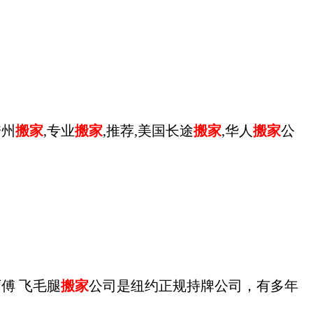
跨州
搬家
,专业
搬家
,推荐,美国长途
搬家
,华人
搬家
公
：陈师傅 飞毛腿
搬家
公司是纽约正规持牌公司，有多年