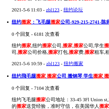
2021-5-6 11:03
-
zbl123
-
纽约论坛
纽约
搬家
：飞毛腿
搬家
公司-929-215-2741
0 个回复 - 6181 次查看
纽约
搬家
,纽约
搬家
公司,
搬家
,
搬家
公司,学生
搬
司,
搬家
公司价格,
搬家
打包,
搬家
费,
搬家
租车,
2021-5-6 10:59
-
zbl123
-
纽约搬家
纽约飛毛腿
搬家
搬家
公司 搬钢琴 学生
搬家
搬
0 个回复 - 7104 次查看
纽约飞毛腿
搬家
公司地址：33-45 3Fl Union 
的
搬家
送货经验，准时守信，在美国华人
搬家