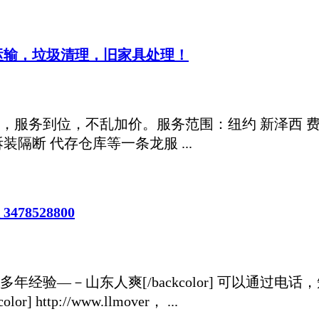
运输，垃圾清理，旧家具处理！
，服务到位，不乱加价。服务范围：纽约 新泽西 费城
装隔断 代存仓库等一条龙服 ...
478528800
多年经验—－山东人爽[/backcolor] 可以通过电
] http://www.llmover， ...