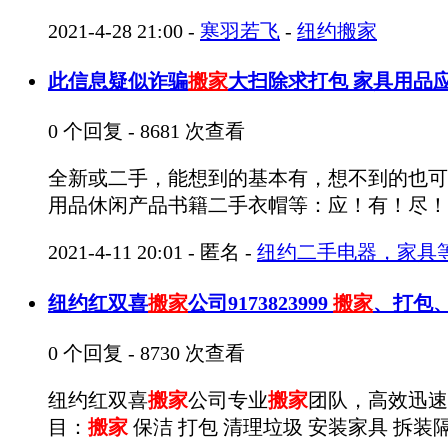
2021-4-28 21:00
-
寒羽若飞
-
纽约搬家
此信息疑似诈骗
搬家
大扫除求打包 家具用品
0 个回复 - 8681 次查看
全新或二手，能想到的基本有，想不到的也可
用品休闲产品书籍二手衣帽等：应！有！尽！有！加微信
2021-4-11 20:01
-
匿名
-
纽约二手电器，家具
纽约红双喜
搬家
公司9173823999
搬家
、打包
0 个回复 - 8730 次查看
纽约红双喜
搬家
公司专业
搬家
团队，高效迅速
目：
搬家
保洁 打包 清理垃圾 安装家具 拆装隔