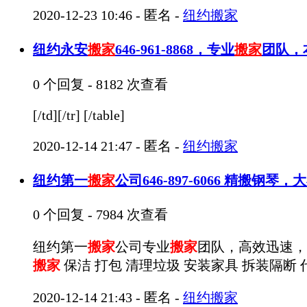
2020-12-23 10:46
-
匿名
-
纽约搬家
纽约永安
搬家
646-961-8868，专业
搬家
团队，
0 个回复 - 8182 次查看
[/td][/tr] [/table]
2020-12-14 21:47
-
匿名
-
纽约搬家
纽约第一
搬家
公司646-897-6066 精搬钢琴，
0 个回复 - 7984 次查看
纽约第一
搬家
公司专业
搬家
团队，高效迅速，服
搬家
保洁 打包 清理垃圾 安装家具 拆装隔断 代
2020-12-14 21:43
-
匿名
-
纽约搬家