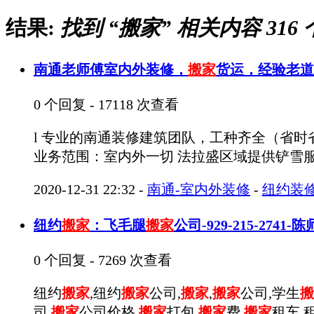
结果:
找到 “
搬家
” 相关内容 316 
南通老师傅室内外装修，
搬家
货运，经验老道，
0 个回复 - 17118 次查看
l 专业的南通装修建筑团队，工种齐全（省时
业务范围：室内外一切 法拉盛区域提供铲雪服务l
2020-12-31 22:32
-
南通-室内外装修
-
纽约装
纽约
搬家
：飞毛腿
搬家
公司-929-215-2741
0 个回复 - 7269 次查看
纽约
搬家
,纽约
搬家
公司,
搬家
,
搬家
公司,学生
搬
司,
搬家
公司价格,
搬家
打包,
搬家
费,
搬家
租车,