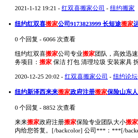
2021-1-12 19:21
-
红双喜搬家公司
-
纽约搬家
纽约红双喜
搬家
公司9173823999 长短途
搬家
0 个回复 - 6066 次查看
纽约红双喜
搬家
公司专业
搬家
团队，高效迅速
务项目：
搬家
保洁 打包 清理垃圾 安装家具 拆
2020-12-25 20:02
-
红双喜搬家公司
-
纽约论坛
纽约新泽西来来
搬家
政府注册
搬家
保险山东人 3
0 个回复 - 8852 次查看
来来
搬家
政府注册
搬家
保险专业团队大小
搬家
内给您答复。[/backcolor] 公司***：***[/backcolor