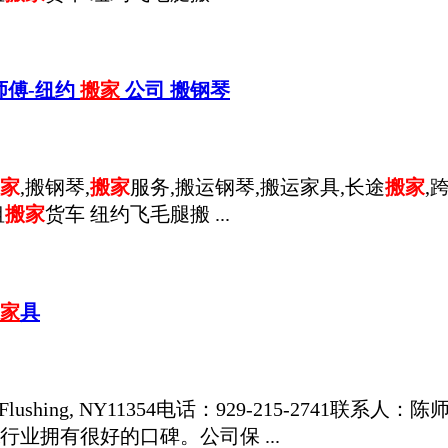
-陈师傅-纽约
搬家
公司 搬钢琴
家
,搬钢琴,
搬家
服务,搬运钢琴,搬运家具,长途
搬家
,
租
搬家
货车 纽约飞毛腿搬 ...
家
具
st,Flushing, NY11354电话：929-215-2741联系人
行业拥有很好的口碑。公司保 ...