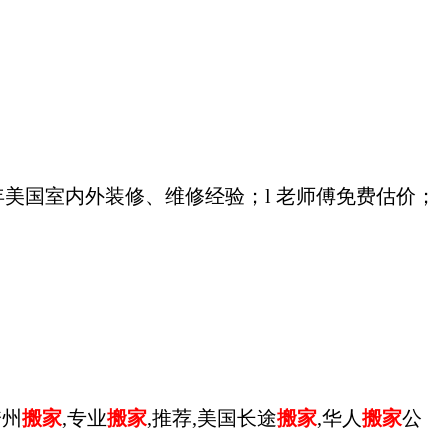
年美国室内外装修、维修经验；l 老师傅免费估价；
跨州
搬家
,专业
搬家
,推荐,美国长途
搬家
,华人
搬家
公