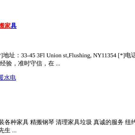
搬家
具
[*]地址：33-45 3Fl Union st,Flushing, NY1135
经验，准时守信，在 ...
暖水电
种家具 精搬钢琴 清理家具垃圾 真诚的服务 纽约华人的最
生 ...