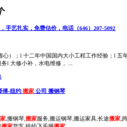
个
手艺扎实，免费估价，电话（646）207-5092
省心）；l 十二年中国国内大小工程工作经验；l 五
 大修小补，水电维修， ...
修
-陈师傅-纽约
搬家
公司 搬钢琴
家
,搬钢琴,
搬家
服务,搬运钢琴,搬运家具,长途
搬家
,
租
搬家
货车 纽约飞毛腿
搬家
...