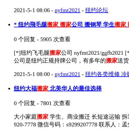
2021-5-1 08:06
-
nyfmt2021
-
纽约论坛
* 纽约飛毛腿
搬家
搬家
公司 搬钢琴 学生
搬家
0 个回复 - 5905 次查看
[*]纽约飞毛腿
搬家
公司 nyfmt2021/ggfb2021 
公司是纽约正规持牌公司，有多年的
搬家
送货
2021-5-1 08:00
-
nyfmt2021
-
纽约各类维修 冷
纽约大福
搬家
北美华人的最佳选择
0 个回复 - 7801 次查看
大小家庭
搬家
学生、商业搬迁 长短途运输 拆装各
920-7778 微信号码：s9299207778 联系人：孟先