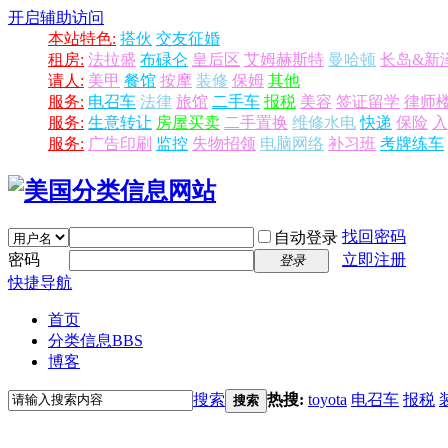
开启辅助访问
本站特色:
搭伙
交友征婚
租房:
法拉盛
布碌仑
皇后区
艾姆赫斯特
曼哈顿
长岛&新
请人:
美甲
餐馆
按摩
装修
保姆
其他
服务:
电召车
法律
旅馆
二手车
报税
美容
签证留学
律师
服务:
生意转让
房屋买卖
二手置换
维修水电
快递
保险
入
服务:
广告印刷
监控
失物招领
电脑网络
补习班
考牌练车
找回密码
自动登录
密码
立即注册
登录
快捷导航
首页
分类信息
BBS
博客
搜索
热搜:
toyota
电召车
报税
搜索