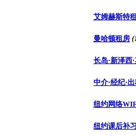
艾姆赫斯特
曼哈顿租房
(
长岛·新泽西
中介·经纪·出
纽约网络WI
纽约课后补