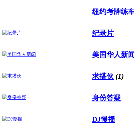
纽约考牌练
纪录片
美国华人新
求搭伙
(1)
身份答疑
DJ慢摇