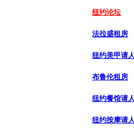
纽约论坛
法拉盛租房
纽约美甲请
布鲁伦租房
纽约餐馆请
纽约按摩请