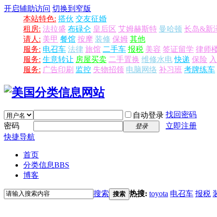
开启辅助访问
切换到窄版
本站特色:
搭伙
交友征婚
租房:
法拉盛
布碌仑
皇后区
艾姆赫斯特
曼哈顿
长岛&新
请人:
美甲
餐馆
按摩
装修
保姆
其他
服务:
电召车
法律
旅馆
二手车
报税
美容
签证留学
律师
服务:
生意转让
房屋买卖
二手置换
维修水电
快递
保险
入
服务:
广告印刷
监控
失物招领
电脑网络
补习班
考牌练车
找回密码
自动登录
密码
立即注册
登录
快捷导航
首页
分类信息
BBS
博客
搜索
热搜:
toyota
电召车
报税
搜索