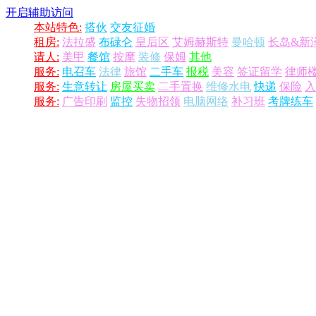
开启辅助访问
本站特色:
搭伙
交友征婚
租房:
法拉盛
布碌仑
皇后区
艾姆赫斯特
曼哈顿
长岛&新
请人:
美甲
餐馆
按摩
装修
保姆
其他
服务:
电召车
法律
旅馆
二手车
报税
美容
签证留学
律师
服务:
生意转让
房屋买卖
二手置换
维修水电
快递
保险
入
服务:
广告印刷
监控
失物招领
电脑网络
补习班
考牌练车