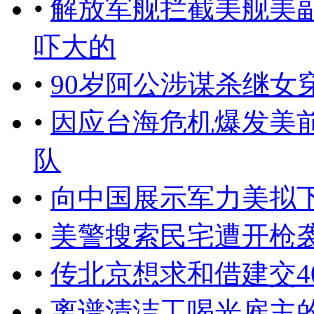
•
解放军舰拦截美舰美
吓大的
•
90岁阿公涉谋杀继女
•
因应台海危机爆发美
队
•
向中国展示军力美拟
•
美警搜索民宅遭开枪袭
•
传北京想求和借建交4
•
离谱清洁工喝光雇主