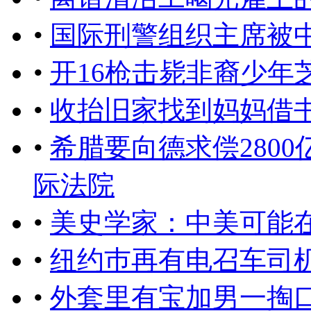
•
国际刑警组织主席被
•
开16枪击毙非裔少年
•
收抬旧家找到妈妈借书
•
希腊要向德求偿280
际法院
•
美史学家：中美可能
•
纽约巿再有电召车司
•
外套里有宝加男一掏