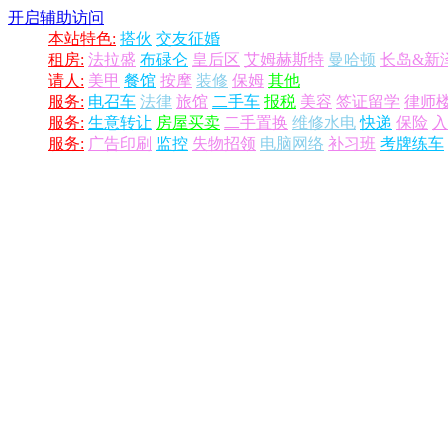
开启辅助访问
本站特色:
搭伙
交友征婚
租房:
法拉盛
布碌仑
皇后区
艾姆赫斯特
曼哈顿
长岛&新
请人:
美甲
餐馆
按摩
装修
保姆
其他
服务:
电召车
法律
旅馆
二手车
报税
美容
签证留学
律师
服务:
生意转让
房屋买卖
二手置换
维修水电
快递
保险
入
服务:
广告印刷
监控
失物招领
电脑网络
补习班
考牌练车