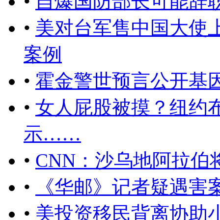
•
自爆国防部长可能辞
•
美对台军售中国大使
案例
•
霍金警世预言公开基
•
女人屁股被摸？纽约
示……
•
CNN：沙乌地阿拉伯
•
《华邮》记者疑遇害
•
美投资移民背离协助小