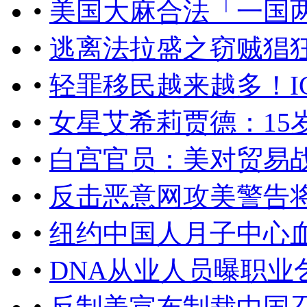
•
美国大麻合法「一国
•
逃离法拉盛之窃贼猖狂
•
轻罪移民越来越多！I
•
女星艾希莉贾德：15
•
白宫官员：美对贸易
•
反击恶意网攻美警告
•
纽约中国人月子中心
•
DNA从业人员曝职业