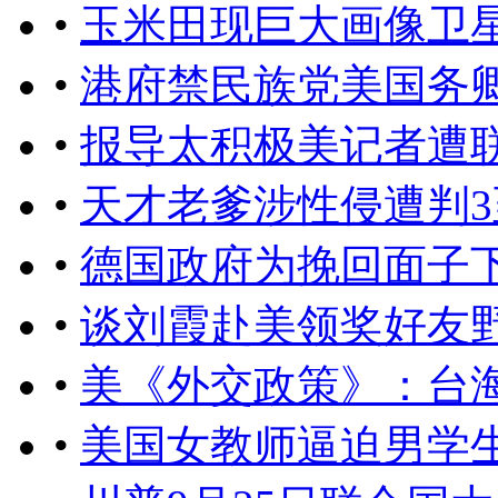
•
玉米田现巨大画像卫
•
港府禁民族党美国务
•
报导太积极美记者遭
•
天才老爹涉性侵遭判3
•
德国政府为挽回面子
•
谈刘霞赴美领奖好友
•
美《外交政策》：台
•
美国女教师逼迫男学