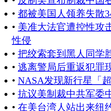
•
反制美宣布制裁中国
•
都被美国人领养失散3
•
美准大法官遭控性攻
性侵
•
把绞索套到黑人同学
•
逃离警局后重返犯罪
•
NASA发现新行星「
•
抗议美制裁中共军委
•
在美台湾人站出来纽