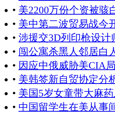
•
美2200万份个资被
•
美中第二波贸易战今
•
涉援交3D列印枪设计
•
闯公寓杀黑人邻居白
•
因应中俄威胁美CIA
•
美韩签新自贸协定分
•
美国5岁女童带大麻药
•
中国留学生在美从事