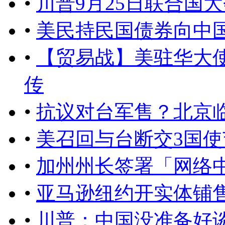
•
川普9月25日联合国
•
美民持民国债券向中
•
【贸易战】美驻华大
传
•
抗议对台军售？北京
•
美召回与台断交3国
•
加州州长签署「网络
•
亚马逊纽约开实体铺
•
川普：中国没准备好