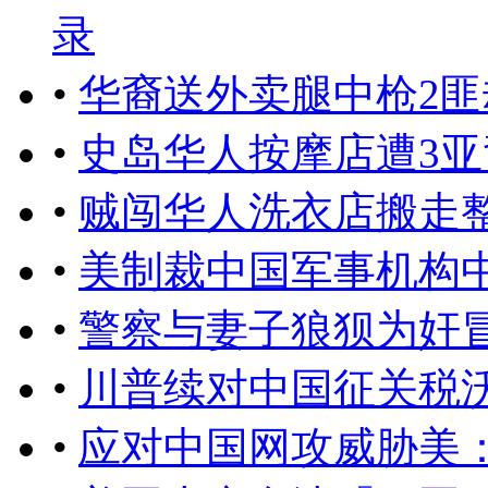
录
•
华裔送外卖腿中枪2
•
史岛华人按摩店遭3
•
贼闯华人洗衣店搬走
•
美制裁中国军事机构
•
警察与妻子狼狈为奸
•
川普续对中国征关税
•
应对中国网攻威胁美