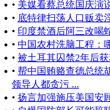
•
美媒看蔡总统国庆演
•
底特律扫荡人口贩卖淫
•
印度禁酒后阿三改喝
•
中国农村洗脑工程：
•
被土耳其囚禁2年后
•
帮中国贿赂查德总统
领导人都贪污 ...
•
扬言加强施压美国安