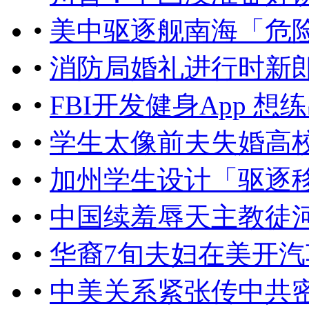
•
​美中驱逐舰南海「危
•
消防局婚礼进行时新
•
FBI开发健身App 
•
学生太像前夫失婚高
•
加州学生设计「驱逐
•
中国续羞辱天主教徒
•
华裔7旬夫妇在美开
•
中美关系紧张传中共