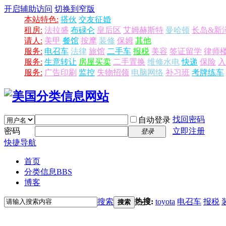
开启辅助访问
切换到窄版
本站特色:
搭伙
交友征婚
租房:
法拉盛
布碌仑
皇后区
艾姆赫斯特
曼哈顿
长岛&新
请人:
美甲
餐馆
按摩
装修
保姆
其他
服务:
电召车
法律
旅馆
二手车
报税
美容
签证留学
律师
服务:
生意转让
房屋买卖
二手置换
维修水电
快递
保险
入
服务:
广告印刷
监控
失物招领
电脑网络
补习班
考牌练车
找回密码
自动登录
密码
立即注册
登录
快捷导航
首页
分类信息
BBS
博客
搜索
热搜:
toyota
电召车
报税
搜索