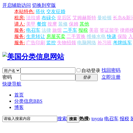
开启辅助访问
切换到窄版
本站特色:
搭伙
交友征婚
租房:
法拉盛
布碌仑
皇后区
艾姆赫斯特
曼哈顿
长岛&新
请人:
美甲
餐馆
按摩
装修
保姆
其他
服务:
电召车
法律
旅馆
二手车
报税
美容
签证留学
律师
服务:
生意转让
房屋买卖
二手置换
维修水电
快递
保险
入
服务:
广告印刷
监控
失物招领
电脑网络
补习班
考牌练车
找回密码
自动登录
密码
立即注册
登录
快捷导航
首页
分类信息
BBS
博客
搜索
热搜:
toyota
电召车
报税
搜索