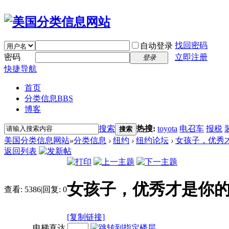
找回密码
自动登录
密码
立即注册
登录
快捷导航
首页
分类信息
BBS
博客
搜索
热搜:
toyota
电召车
报税
搜索
美国分类信息网站
»
分类信息
›
纽约
›
纽约论坛
›
女孩子，优秀
返回列表
女孩子，优秀才是你
查看:
5386
|
回复:
0
[复制链接]
电梯直达