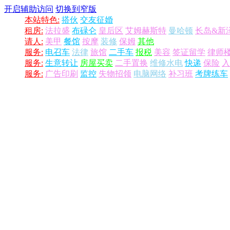
开启辅助访问
切换到窄版
本站特色:
搭伙
交友征婚
租房:
法拉盛
布碌仑
皇后区
艾姆赫斯特
曼哈顿
长岛&新
请人:
美甲
餐馆
按摩
装修
保姆
其他
服务:
电召车
法律
旅馆
二手车
报税
美容
签证留学
律师
服务:
生意转让
房屋买卖
二手置换
维修水电
快递
保险
入
服务:
广告印刷
监控
失物招领
电脑网络
补习班
考牌练车